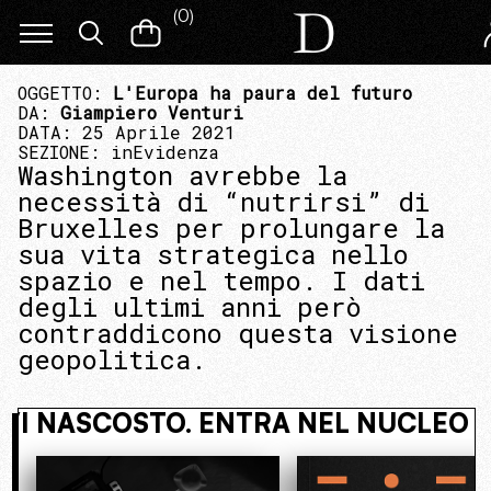
(
0
)
OGGETTO:
L'Europa ha paura del futuro
DA:
Giampiero Venturi
DATA: 25 Aprile 2021
SEZIONE:
inEvidenza
Washington avrebbe la
necessità di “nutrirsi” di
Bruxelles per prolungare la
sua vita strategica nello
spazio e nel tempo. I dati
degli ultimi anni però
contraddicono questa visione
geopolitica.
RATIVO
VIVI NASCOSTO. ENTRA NE