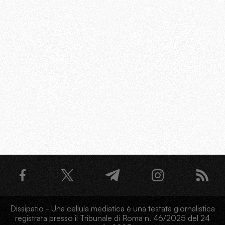
Dissipatio - Una cellula mediatica è una testata giornalistica
registrata presso il Tribunale di Roma n. 46/2025 del 24