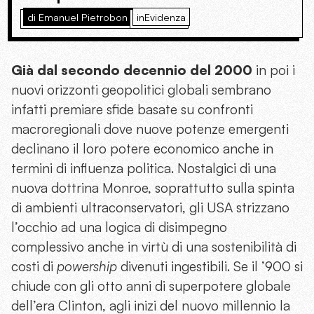
di Emanuel Pietrobon
inEvidenza
Già dal secondo decennio del 2000
in poi i
nuovi orizzonti geopolitici globali sembrano
infatti premiare sfide basate su confronti
macroregionali dove nuove potenze emergenti
declinano il loro potere economico anche in
termini di influenza politica. Nostalgici di una
nuova dottrina Monroe, soprattutto sulla spinta
di ambienti ultraconservatori, gli USA strizzano
l’occhio ad una logica di disimpegno
complessivo anche in virtù di una sostenibilità di
costi di
powership
divenuti ingestibili. Se il ’900 si
chiude con gli otto anni di superpotere globale
dell’era Clinton, agli inizi del nuovo millennio la