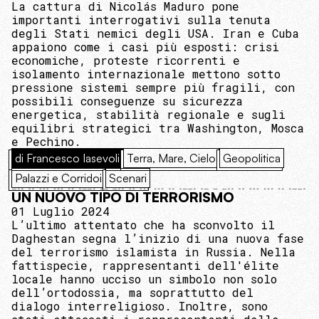
La cattura di Nicolás Maduro pone
importanti interrogativi sulla tenuta
degli Stati nemici degli USA. Iran e Cuba
appaiono come i casi più esposti: crisi
economiche, proteste ricorrenti e
isolamento internazionale mettono sotto
pressione sistemi sempre più fragili, con
possibili conseguenze su sicurezza
energetica, stabilità regionale e sugli
equilibri strategici tra Washington, Mosca
e Pechino.
di Francesco Iasevoli
Terra, Mare, Cielo
Geopolitica
Palazzi e Corridoi
Scenari
UN NUOVO TIPO DI TERRORISMO
01 Luglio 2024
L’ultimo attentato che ha sconvolto il
Daghestan segna l’inizio di una nuova fase
del terrorismo islamista in Russia. Nella
fattispecie, rappresentanti dell'élite
locale hanno ucciso un simbolo non solo
dell’ortodossia, ma soprattutto del
dialogo interreligioso. Inoltre, sono