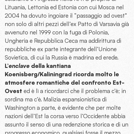
Lituania, Lettonia ed Estonia con cui Mosca nel
2004 ha dovuto ingoiare il “passaggio ad ovest”
non solo di altri pezzi dell’ex Patto di Varsavia già
avvenuto nel 1999 con la fuga di Polonia,
Ungheria e Repubblica Ceca ma addirittura di
repubbliche ex parte integrante dell’Unione
Sovietica, di cui la Russia è madrina ed erede.
L’
enclave
della kantiana
Koenisberg/Kaliningrad ricorda molto le
atmosfere romantiche del confronto Est-
Ovest
ed è lì a ricordarci che il problema c’è; in
sordina ma c’è. Malizia espansionistica di
Washington a parte, è evidente che per molte
nazioni dell’Est la corsa verso l’Occidente abbia
assunto il senso di una redenzione storica e di un
progresso economico, qualsiasi fosse il mezzo