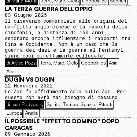
di Mario Motta
Terra, Mare, Cielo
Geopolitica
Scenari
LA TERZA GUERRA DELL'OPPIO
03 Giugno 2025
Il disavanzo commerciale alle origini del
conflitto anglo-cinese e la nascita della
sinofobia, a distanza di 150 anni,
sembrano ancora influenzare i rapporti tra
Cina e Occidente. Non è un caso che la
guerra dei dazi e la guerra al Fentanyl
siano così strettamente collegate.
di Alvise Pozzi
Terra, Mare, Cielo
Geopolitica
Asia
Analisi
DUGIN VS DUGIN
22 Novembre 2022
Lo Zar fa affidamento solo sullo Zar. Per
questo non avrà mai bisogno di nessuno.
di Ivan Podvodny
Spirito, Tempo, Spazio
Ritratti
Europa
Analisi
IL POSSIBILE "EFFETTO DOMINO" DOPO
CARACAS
09 Gennaio 2026