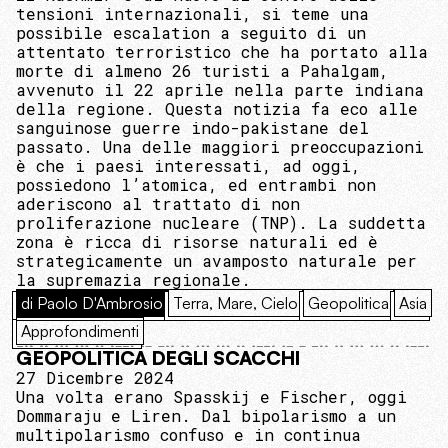
tensioni internazionali, si teme una
possibile escalation a seguito di un
attentato terroristico che ha portato alla
morte di almeno 26 turisti a Pahalgam,
avvenuto il 22 aprile nella parte indiana
della regione. Questa notizia fa eco alle
sanguinose guerre indo-pakistane del
passato. Una delle maggiori preoccupazioni
è che i paesi interessati, ad oggi,
possiedono l’atomica, ed entrambi non
aderiscono al trattato di non
proliferazione nucleare (TNP). La suddetta
zona è ricca di risorse naturali ed è
strategicamente un avamposto naturale per
la supremazia regionale.
di Paolo D'Ambrosio
Terra, Mare, Cielo
Geopolitica
Asia
Approfondimenti
GEOPOLITICA DEGLI SCACCHI
27 Dicembre 2024
Una volta erano Spasskij e Fischer, oggi
Dommaraju e Liren. Dal bipolarismo a un
multipolarismo confuso e in continua