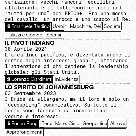
variazione: vecchi rancori, equilibri
altalenanti e il tutti-contro-tutti nel
“tutti per uno” dei BRICS+. Fra una mossa
del cavallo, un arrocco e uno scacco al Re.
di Emanuele Tardino
Uomini, Macchine, Dèi
Società
Palazzi e Corridoi
Scenari
IL PIVOT INDIANO
30 Aprile 2021
L'area Indo-pacifica, è diventata anche il
centro degli interessi globali, attirando
l'attenzione di chi detiene la leadership
globale: gli Stati Uniti.
di Lorenzo Giardinetti
inEvidenza
LO SPIRITO DI JOHANNESBURG
03 Settembre 2023
I Brics si allargano, ma il loro è solo un
"decoupling" comunicativo. Su tutto il
resto sono lacerati da inconciliabili
vedute e interessi.
di Enrico Raugi
Terra, Mare, Cielo
Geopolitica
Altrove
Approfondimenti