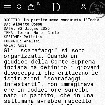
(
0
)
OGGETTO:
Un partito-meme conquista l'India
DA:
Alberto Cossu
DATA: 03 Giugno 2026
TEMA:
Terra, Mare, Cielo
SEZIONE:
Politica
FORMATO:
Analisi
AREA:
Asia
Gli "scarafaggi" si sono
organizzati. Quando un
giudice della Corte Suprema
indiana ha definito i giovani
disoccupati che criticano le
istituzioni "scarafaggi
infestanti", non immaginava
che in dodici ore sarebbe
nato un partito, che in una
settimana avrebbe raccolto