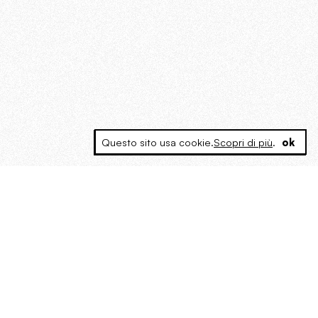
Questo sito usa cookie.
Scopri di più
.
ok
MAGOG è un gruppo editoriale che
riunisce cinque testate giornalistiche, che
oltre a produrre contenuti esclusivi e
inediti quotidiani, pubblica libri, organizza
eventi di vario genere, smuove le
coscienze, sposta le masse, spariglia le
idee.