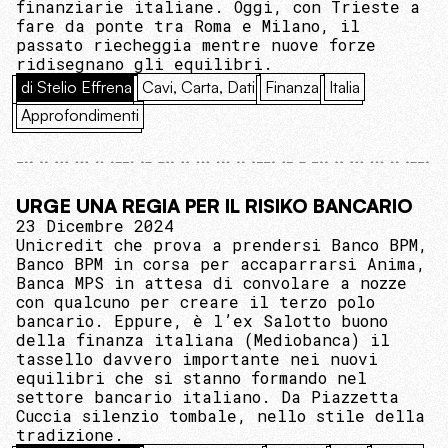
finanziarie italiane. Oggi, con Trieste a
fare da ponte tra Roma e Milano, il
passato riecheggia mentre nuove forze
ridisegnano gli equilibri.
di Stelio Effrena
Cavi, Carta, Dati
Finanza
Italia
Approfondimenti
URGE UNA REGIA PER IL RISIKO BANCARIO
23 Dicembre 2024
Unicredit che prova a prendersi Banco BPM,
Banco BPM in corsa per accaparrarsi Anima,
Banca MPS in attesa di convolare a nozze
con qualcuno per creare il terzo polo
bancario. Eppure, è l’ex Salotto buono
della finanza italiana (Mediobanca) il
tassello davvero importante nei nuovi
equilibri che si stanno formando nel
settore bancario italiano. Da Piazzetta
Cuccia silenzio tombale, nello stile della
tradizione.