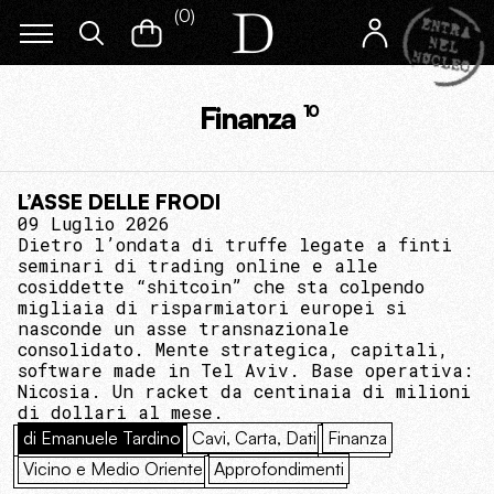
(
0
)
Finanza
10
L’ASSE DELLE FRODI
09 Luglio 2026
Dietro l’ondata di truffe legate a finti
seminari di trading online e alle
cosiddette “shitcoin” che sta colpendo
migliaia di risparmiatori europei si
nasconde un asse transnazionale
consolidato. Mente strategica, capitali,
software made in Tel Aviv. Base operativa:
Nicosia. Un racket da centinaia di milioni
di dollari al mese.
di Emanuele Tardino
Cavi, Carta, Dati
Finanza
Vicino e Medio Oriente
Approfondimenti