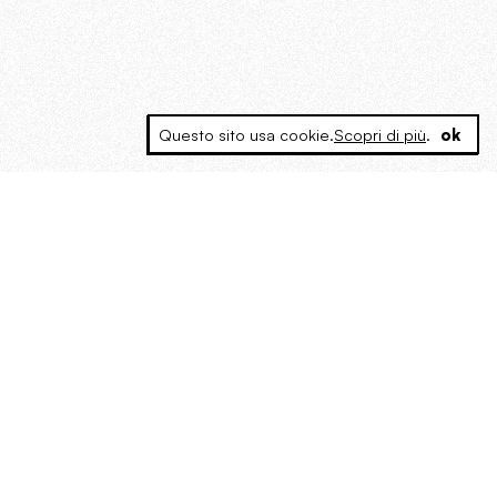
Questo sito usa cookie.
Scopri di più
.
ok
MAGOG è un gruppo editoriale che
riunisce cinque testate giornalistiche, che
oltre a produrre contenuti esclusivi e
inediti quotidiani, pubblica libri, organizza
eventi di vario genere, smuove le
coscienze, sposta le masse, spariglia le
idee.