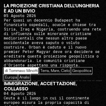
LA PROIEZIONE CRISTIANA DELL'UNGHERIA
È AD UN BIVIO
05 Agosto 2026
Per quasi un decennio Budapest ha
finanziato ospedali, scuole e chiese tra
Siria, Iraq e Nigeria, costruendo una rete
di influenza sulle minoranze cristiane
mediorientali che nessun altro paese
occidentale aveva saputo o voluto
costruire. Orban è caduto e il nuovo
premier Peter Magyar deve ora decidere se
ereditare questa proiezione geopolitica o
abbandonarla. Le comunità cristiane
d'Oriente aspettano una risposta.
di Tommaso Minotti
Terra, Mare, Cielo
Geopolitica
Europa
Analisi
IMMIGRAZIONE, ACCETTAZIONE,
COLLASSO
04 Agosto 2026
Ceuta è il luogo in cui il continente
europeo misura la propria capacità di