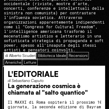
occidentale (riviste, mostre d'arte,
concerti, conferenze e intellettuali della
sinistra non comunista) per contrastare
l'influenza sovietica. Attraverso
organizzazioni apparentemente indipendenti
come il "Congress for Cultural Freedom",
l'intelligence americana trasformò il
mecenatismo artistico e letterario in una
sofisticata strategia di propaganda e soft
power, spesso all'insaputa degli stessi
artisti e pensatori coinvolti.
di Alberto Scuderi
Biblioteca Ideale
Recensioni
Americhe
Letture
L'EDITORIALE
di Sebastiano Caputo
La generazione cosmica è
chiamata al "salto quantico"
Il MAXXI di Roma ospiterà il prossimo 10 o
giornata, la seconda edizione di Bayram, l