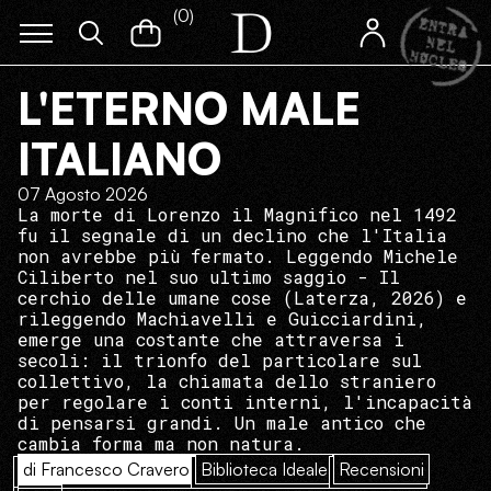
(
0
)
L'ETERNO MALE
ITALIANO
07 Agosto 2026
La morte di Lorenzo il Magnifico nel 1492
fu il segnale di un declino che l'Italia
non avrebbe più fermato. Leggendo Michele
Ciliberto nel suo ultimo saggio - Il
cerchio delle umane cose (Laterza, 2026) e
rileggendo Machiavelli e Guicciardini,
emerge una costante che attraversa i
secoli: il trionfo del particolare sul
collettivo, la chiamata dello straniero
per regolare i conti interni, l'incapacità
di pensarsi grandi. Un male antico che
cambia forma ma non natura.
di Francesco Cravero
Biblioteca Ideale
Recensioni