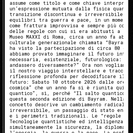
assume come titolo e come chiave interpret
un’espressione mutuata dalla fisica quanti
transizione discontinua e irreversibile ch
equilibri tra guerra e pace, in un momento
come frattura improvvisa e sempre più come
delle regole con cui si era abituati a leg
Museo MAXXI di Roma, circa un anno fa abbi
culturale generazionale chiamata “Bayram”.
ha visto la partecipazione di circa 80 osp
abbiamo provato immaginare il futuro inter
necessaria, esistenziale, futurologica: “co
andassero diversamente?” Ora non vogliamo 
il nostro viaggio interstellare e tracciar
riflessione profonda per decodificare il p
futuro: Sabato 10 ottobre 2026 dalle ore 1
cosmica” che un anno fa si è riunita qui è
quantico”, sì, perché “Il salto quantico” 
questa seconda edizione di Bayram. Nella f
concetto descrive un cambiamento radicale,
irreversibile, un passaggio di stato energ
e i perimetri tradizionali. Le “regole del
Tecnologie quantistiche ed intelligenza ar
simultaneamente la sicurezza, la diplomazi
l’energia, la guerra e la pace. La profezi