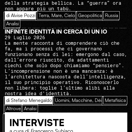
della strategia bellica. La “guerra” ora
non appare più un tabù.
di Alvise Pozzi
Terra, Mare, Cielo
Geopolitica
Russia
Analisi
INFINITE IDENTITÀ IN CERCA DI UN IO
29 Luglio 2026
La mente racconta di comprendere ciò che
fa, ma i processi che ci governano
funzionano senza di lei: emergono dal caso,
dall’errore riuscito, da adattamenti
ciechi che solo dopo chiamiamo “pensiero”.
L’incomprensione non è una mancanza: è
l’architettura nascosta dell’intelligenza,
il suo principio operativo. Riconoscerlo
non libera: toglie l’ultimo alibi alla
nostra idea d'identità.
di Stefano Menegaldo
Uomini, Macchine, Dèi
Metafisica
Altrove
Analisi
INTERVISTE
a cura di Francesco Subiaco