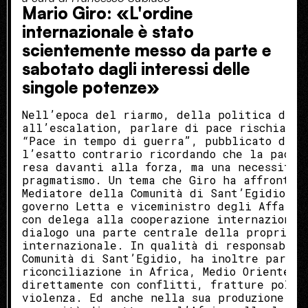
Mario Giro: «L'ordine
internazionale è stato
scientemente messo da parte e
sabotato dagli interessi delle
singole potenze»
Nell’epoca del riarmo, della politica di p
all’escalation, parlare di pace rischia di
“Pace in tempo di guerra”, pubblicato da G
l’esatto contrario ricordando che la pace 
resa davanti alla forza, ma una necessità 
pragmatismo. Un tema che Giro ha affrontat
Mediatore della Comunità di Sant’Egidio, s
governo Letta e viceministro degli Affari 
con delega alla cooperazione internazional
dialogo una parte centrale della propria e
internazionale. In qualità di responsabile
Comunità di Sant’Egidio, ha inoltre partec
riconciliazione in Africa, Medio Oriente, 
direttamente con conflitti, fratture polit
violenza. Ed anche nella sua produzione pi