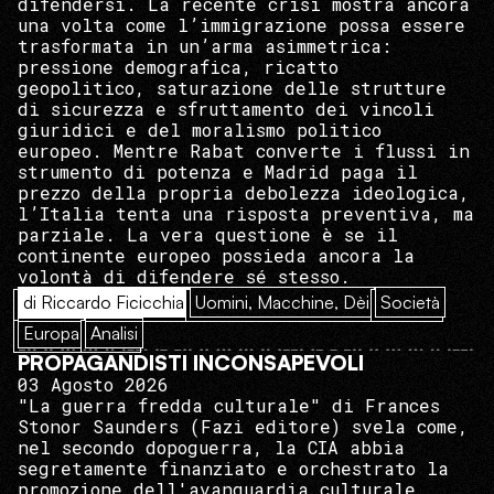
difendersi. La recente crisi mostra ancora
una volta come l’immigrazione possa essere
trasformata in un’arma asimmetrica:
pressione demografica, ricatto
geopolitico, saturazione delle strutture
di sicurezza e sfruttamento dei vincoli
giuridici e del moralismo politico
europeo. Mentre Rabat converte i flussi in
strumento di potenza e Madrid paga il
prezzo della propria debolezza ideologica,
l’Italia tenta una risposta preventiva, ma
parziale. La vera questione è se il
continente europeo possieda ancora la
volontà di difendere sé stesso.
di Riccardo Ficicchia
Uomini, Macchine, Dèi
Società
Europa
Analisi
PROPAGANDISTI INCONSAPEVOLI
03 Agosto 2026
"La guerra fredda culturale" di Frances
Stonor Saunders (Fazi editore) svela come,
nel secondo dopoguerra, la CIA abbia
segretamente finanziato e orchestrato la
promozione dell'avanguardia culturale