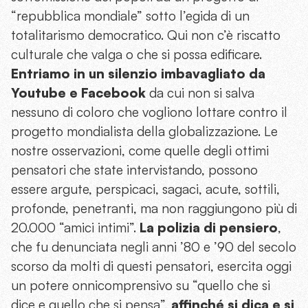
“repubblica mondiale” sotto l’egida di un
totalitarismo democratico. Qui non c’è riscatto
culturale che valga o che si possa edificare.
Entriamo in un silenzio imbavagliato da
Youtube e Facebook
da cui non si salva
nessuno di coloro che vogliono lottare contro il
progetto mondialista della globalizzazione. Le
nostre osservazioni, come quelle degli ottimi
pensatori che state intervistando, possono
essere argute, perspicaci, sagaci, acute, sottili,
profonde, penetranti, ma non raggiungono più di
20.000 “amici intimi”.
La polizia di pensiero
,
che fu denunciata negli anni ’80 e ’90 del secolo
scorso da molti di questi pensatori, esercita oggi
un potere onnicomprensivo su “quello che si
dice e quello che si pensa”,
affinché si dica e si