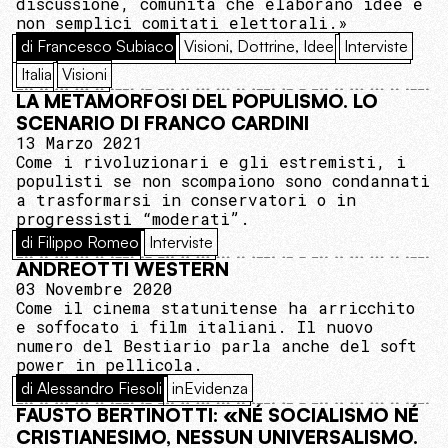
discussione, comunità che elaborano idee e
non semplici comitati elettorali.»
di Francesco Subiaco
Visioni, Dottrine, Idee
Interviste
Italia
Visioni
LA METAMORFOSI DEL POPULISMO. LO
SCENARIO DI FRANCO CARDINI
13 Marzo 2021
Come i rivoluzionari e gli estremisti, i
populisti se non scompaiono sono condannati
a trasformarsi in conservatori o in
progressisti “moderati”.
di Filippo Romeo
Interviste
ANDREOTTI WESTERN
03 Novembre 2020
Come il cinema statunitense ha arricchito
e soffocato i film italiani. Il nuovo
numero del Bestiario parla anche del soft
power in pellicola.
di Alessandro Fiesoli
inEvidenza
FAUSTO BERTINOTTI: «NÉ SOCIALISMO NÉ
CRISTIANESIMO, NESSUN UNIVERSALISMO.