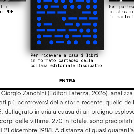
Per partec
il il
in streami
to PDF
'i martedì
Per ricevere a casa i libri
in formato cartaceo della
collana editoriale Dissipatio
ENTRA
i Giorgio Zanchini (Editori Laterza, 2026), analizz
ati più controversi della storia recente, quello del
 deflagrato in aria a causa di un ordigno esploso
corpi delle vittime, 270 in totale, sono precipitat
il 21 dicembre 1988. A distanza di quasi quarant’an