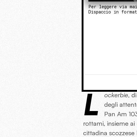
Per leggere via ma
Dispaccio in forma
L
ockerbie
, d
degli attent
Pan Am 103,
rottami, insieme ai 
cittadina scozzese 