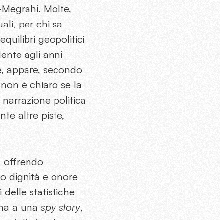
-Megrahi. Molte,
ali, per chi sa
uilibri geopolitici
ente agli anni
be, appare, secondo
 non è chiaro se la
e narrazione politica
te altre piste,
, offrendo
ndo dignità e onore
 delle statistiche
cina a una
spy story
,