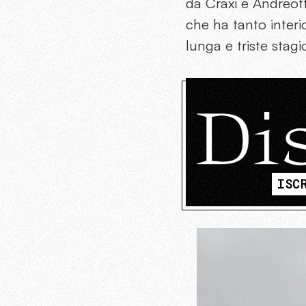
da Craxi e Andreot
che ha tanto interio
lunga e triste stag
ISC