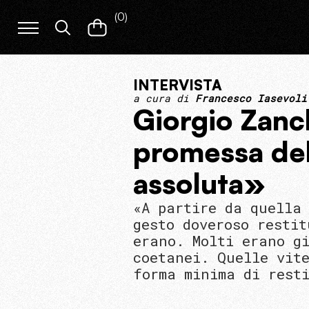
(
0
)
INTERVISTA
a cura di
Francesco Iasevoli
Giorgio Zanc
promessa del
assoluta»
«A partire da quella
gesto doveroso restit
erano. Molti erano gi
coetanei. Quelle vit
forma minima di rest