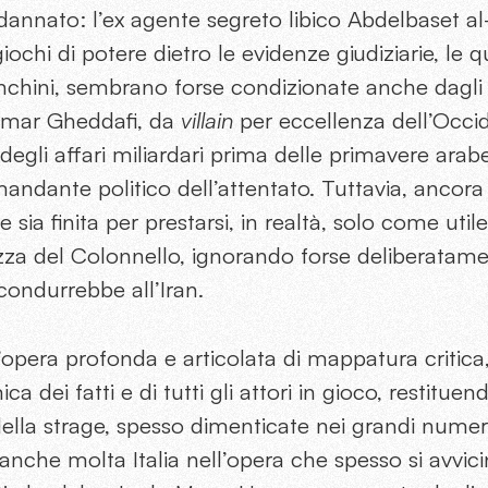
annato: l’ex agente segreto libico Abdelbaset al
iochi di potere dietro le evidenze giudiziarie, le qu
hini, sembrano forse condizionate anche dagli eq
mar Gheddafi, da
villain
per eccellenza dell’Occid
 degli affari miliardari prima delle primavere ara
 mandante politico dell’attentato. Tuttavia, ancora
 sia finita per prestarsi, in realtà, solo come util
zza del Colonnello, ignorando forse deliberatamen
condurrebbe all’Iran.
opera profonda e articolata di mappatura critica
 dei fatti e di tutti gli attori in gioco, restitue
della strage, spesso dimenticate nei grandi numeri
 anche molta Italia nell’opera che spesso si avvi