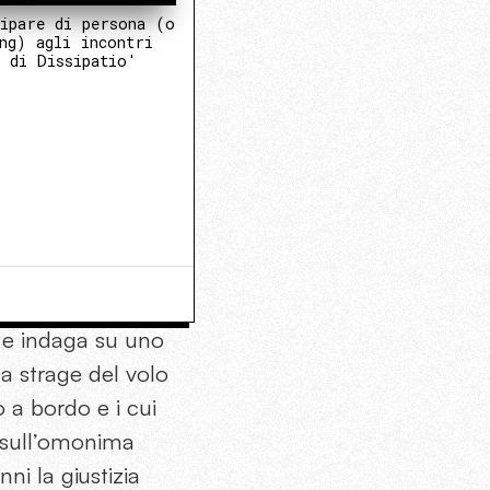
ipare di persona (o
ng) agli incontri
 di Dissipatio'
a e indaga su uno
la strage del volo
 a bordo e i cui
i sull’omonima
ni la giustizia