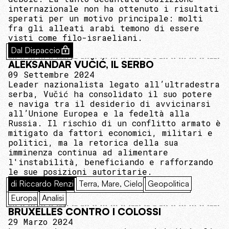
internazionale non ha ottenuto i risultati
sperati per un motivo principale: molti
fra gli alleati arabi temono di essere
visti come filo-israeliani.
Dal Dispaccio
ALEKSANDAR VUČIĆ, IL SERBO
09 Settembre 2024
Leader nazionalista legato all’ultradestra
serba, Vučić ha consolidato il suo potere
e naviga tra il desiderio di avvicinarsi
all’Unione Europea e la fedeltà alla
Russia. Il rischio di un conflitto armato è
mitigato da fattori economici, militari e
politici, ma la retorica della sua
imminenza continua ad alimentare
l'instabilità, beneficiando e rafforzando
le sue posizioni autoritarie.
di Riccardo Renzi
Terra, Mare, Cielo
Geopolitica
Europa
Analisi
BRUXELLES CONTRO I COLOSSI
29 Marzo 2024