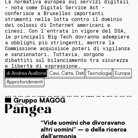
La normativa europea sui servizi digitali
- nota come Digital Service Act -
conferisce a Bruxelles importanti
strumenti nella lotta contro il dominio
dei colossi di Internet americani e
cinesi. Con l'entrata in vigore del DSA,
le principali Big Tech dovranno adempiere
a obblighi più stringenti, mentre la
Commissione acquisisce poteri di vigilanza
e sanzionatori. Tuttavia, sorgono
dibattiti sul bilanciamento tra sicurezza
e libertà di espressione.
di Andrea Avallone
Cavi, Carta, Dati
Tecnologia
Europa
Approfondimenti
Gruppo MAGOG
“Vide uomini che divoravano
altri uomini” – o della ricerca
dell’armonia