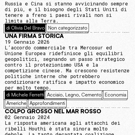
Russia e Cina si stanno avvicinando sempre
di più, e il bisogno degli Stati Uniti di
tenere a freno i paesi rivali non si
limita alla Terra.
di Olivia Del Bravo
Non categorizzato
UNA FIRMA STORICA
19 Gennaio 2026
L’accordo commerciale tra Mercosur ed
Unione Europea ridefinisce gli equilibri
geopolitici, segnando un passo strategico
contro il protezionismo USA e la
competizione cinese. Ma crescono resistenze
politiche interne che potrebbero
condizionare ratifica e impatto economico
per molto tempo.
di Michele Ferretti
Acciaio, Legno, Cemento
Economia
Americhe
Approfondimenti
COLPO GROSSO NEL MAR ROSSO
02 Gennaio 2024
La risposta americana agli attacchi dei
ribelli Houthi è stata sinora molto
debole. La tanto decantata coalizione