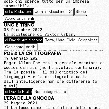
solo chi spende tutto per un’impresa
impossibile
di La Redazione
Uomini, Macchine, Dèi
Storie
Approfondimenti
UNO E TRINO
08 Dicembre 2022
La solitudine di Viktor Orbán.
di Davide Arcidiacono
Terra, Mare, Cielo
Geopolitica
Occidente
Analisi
POE & LA CRITTOGRAFIA
19 Gennaio 2021
Edgar Allan Poe era un geniale creatore di
codici cifrati (ne ha svelati centinaia).
Tra la poesia – il più criptico dei
linguaggi – e la crittografia usata
dall’intelligence non c’è differenza (o
quasi)
di Davide Brullo
Non categorizzato
L’ERA DELLA GNOCCA
29 Maggio 2021
Il berlusconismo, la politica delle orge,