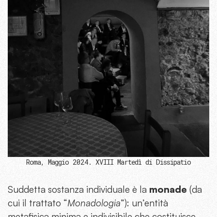
Roma, Maggio 2024. XVIII Martedì di Dissipatio
Suddetta sostanza individuale è la
monade
(da
cui il trattato “
Monadologia
”): un’entità
metafisica minima e indivisibile che costituisce