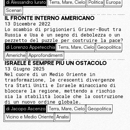
di Alessandro Iurato
Terra, Mare, Cielo
Politica
Europa
Scenari
IL FRONTE INTERNO AMERICANO
13 Dicembre 2022
Lo scambio di prigionieri Griner-Bout tra
Russia e Usa è un segno di debolezza o un
pezzetto del puzzle per costruire la pace?
di Lorenzo Appetecchia
Terra, Mare, Cielo
Geopolitica
Americhe
Approfondimenti
ISRAELE È SEMPRE PIÙ UN OSTACOLO
13 Giugno 2025
Nel cuore di un Medio Oriente in
trasformazione, le crescenti divergenze
tra Stati Uniti e Israele minacciano di
bloccare la regione, mettendo a rischio
sia la stabilità locale che la costruzione
di un nuovo ordine globale.
di Jacopo Ascenzo
Terra, Mare, Cielo
Geopolitica
Vicino e Medio Oriente
Analisi