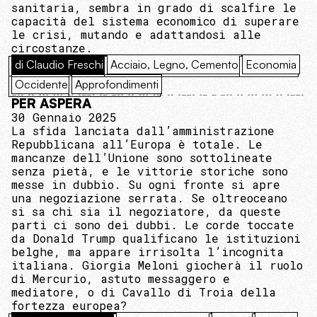
sanitaria, sembra in grado di scalfire le
capacità del sistema economico di superare
le crisi, mutando e adattandosi alle
circostanze.
di Claudio Freschi
Acciaio, Legno, Cemento
Economia
Occidente
Approfondimenti
PER ASPERA
30 Gennaio 2025
La sfida lanciata dall’amministrazione
Repubblicana all’Europa è totale. Le
mancanze dell’Unione sono sottolineate
senza pietà, e le vittorie storiche sono
messe in dubbio. Su ogni fronte si apre
una negoziazione serrata. Se oltreoceano
si sa chi sia il negoziatore, da queste
parti ci sono dei dubbi. Le corde toccate
da Donald Trump qualificano le istituzioni
belghe, ma appare irrisolta l’incognita
italiana. Giorgia Meloni giocherà il ruolo
di Mercurio, astuto messaggero e
mediatore, o di Cavallo di Troia della
fortezza europea?