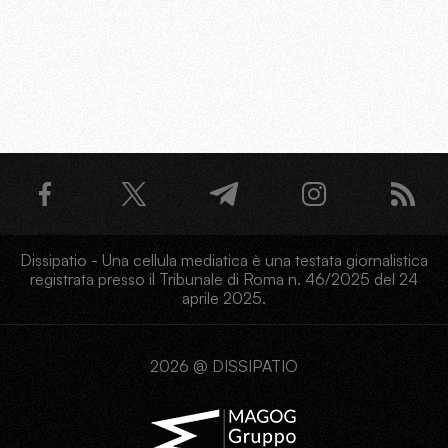
Dissipatio - Una cellula mediatica è una testata giornalistica
registrata presso il Tribunale di Roma n. 46/2025 del 24
aprile 2025.
2026 @ DISSIPATIO