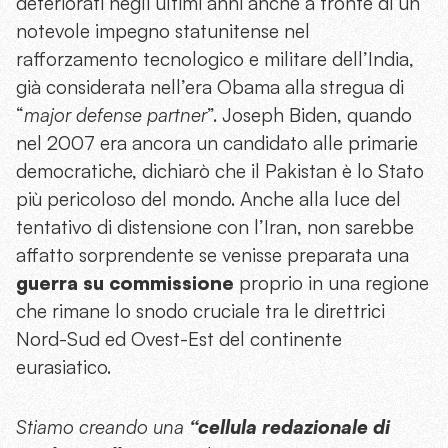
deteriorati negli ultimi anni anche a fronte di un
notevole impegno statunitense nel
rafforzamento tecnologico e militare dell’India,
già considerata nell’era Obama alla stregua di
“
major defense partner
”. Joseph Biden, quando
nel 2007 era ancora un candidato alle primarie
democratiche, dichiarò che il Pakistan è lo Stato
più pericoloso del mondo. Anche alla luce del
tentativo di distensione con l’Iran, non sarebbe
affatto sorprendente se venisse preparata una
guerra su commissione
proprio in una regione
che rimane lo snodo cruciale tra le direttrici
Nord-Sud ed Ovest-Est del continente
eurasiatico.
Stiamo creando una
“cellula redazionale di