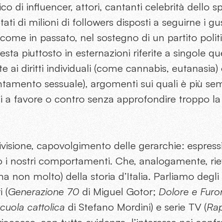
co di influencer, attori, cantanti celebrità dello s
ati di milioni di followers disposti a seguirne i gu
 come in passato, nel sostegno di un partito polit
sta piuttosto in esternazioni riferite a singole qu
ai diritti individuali (come cannabis, eutanasia) o
entamento sessuale), argomenti sui quali è più sem
si a favore o contro senza approfondire troppo l
ivisione, capovolgimento delle gerarchie: espressi
 i nostri comportamenti. Che, analogamente, ri
a non molto) della storia d’Italia. Parliamo degli 
 (
Generazione 70
di Miguel Gotor;
Dolore e
Furo
scuola cattolica
di Stefano Mordini) e serie TV (
Ra