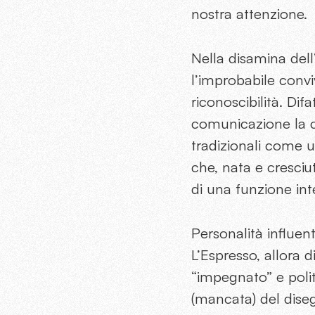
nostra attenzione.
Nella disamina dell
l’improbabile convi
riconoscibilità. Di
comunicazione la cre
tradizionali come un
che, nata e cresciu
di una funzione int
Personalità influen
L’Espresso, allora 
“impegnato” e poli
(mancata) del dise