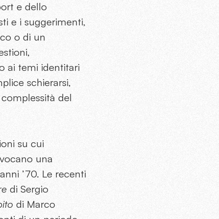
port e dello
sti e i suggerimenti,
ico o di un
estioni,
 ai temi identitari
plice schierarsi,
a complessità del
oni su cui
evocano una
anni ’70. Le recenti
re
di Sergio
pito
di Marco