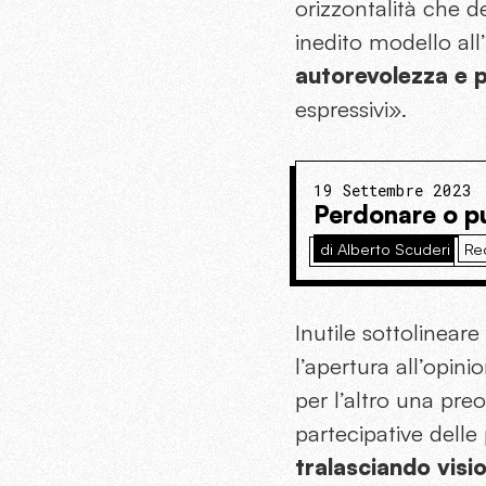
orizzontalità che de
inedito modello all
autorevolezza e p
espressivi».
19 Settembre 2023
Perdonare o p
di Alberto Scuderi
Re
Inutile sottolinear
l’apertura all’opini
per l’altro una pr
partecipative delle p
tralasciando visio