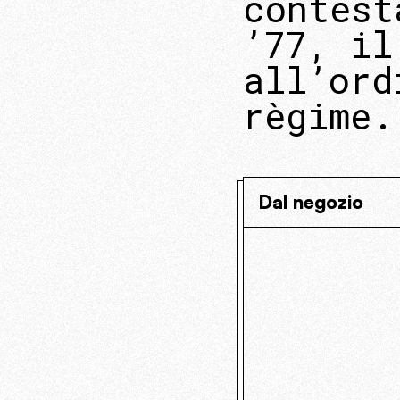
contest
’77, il
all’ord
règime.
Dal negozio