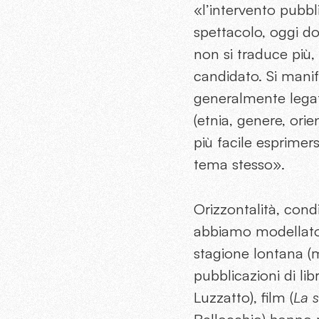
«l’intervento pubbli
spettacolo, oggi dot
non si traduce più,
candidato. Si manife
generalmente legate 
(etnia, genere, ori
più facile esprimer
tema stesso».
Orizzontalità, cond
abbiamo modellato
stagione lontana (m
pubblicazioni di libri
Luzzatto), film (
La 