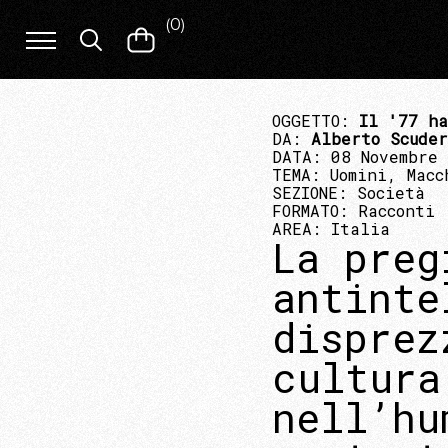
(
0
)
OGGETTO:
Il '77 ha
DA:
Alberto Scude
DATA: 08 Novembre
TEMA:
Uomini, Macc
SEZIONE:
Società
FORMATO:
Racconti
AREA:
Italia
La preg
antinte
disprez
cultura
nell’hu