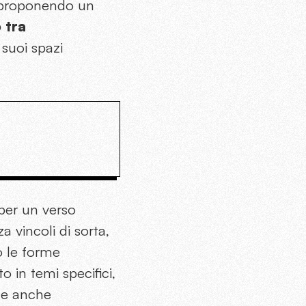
e, proponendo un
 tra
 suoi spazi
 per un verso
a vincoli di sorta,
o le forme
to in temi specifici,
he anche