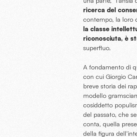
una parte, “l’ansia
ricerca del cons
contempo, la loro c
la classe intellet
riconosciuta, è s
superfluo.
A fondamento di que
con cui Giorgio Car
breve storia dei rapp
modello gramsciano 
cosiddetto populismo
del passato, che se
conta, quella pres
della figura dell’in