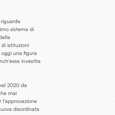
 riguarda
imo sistema di
della
i istituzioni
a oggi una figura
nch’essa investita
el 2020 da
 che mai
 l’approvazione
nuova disordinata