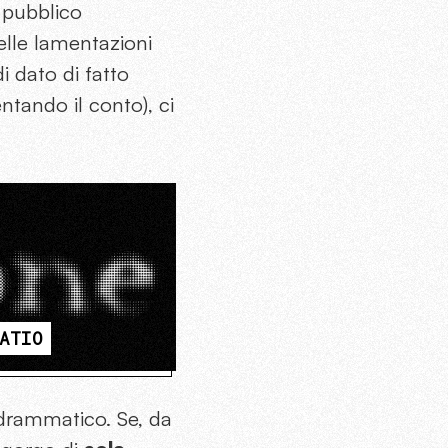
o pubblico
delle lamentazioni
i dato di fatto
ntando il conto), ci
ATIO
o drammatico. Se, da