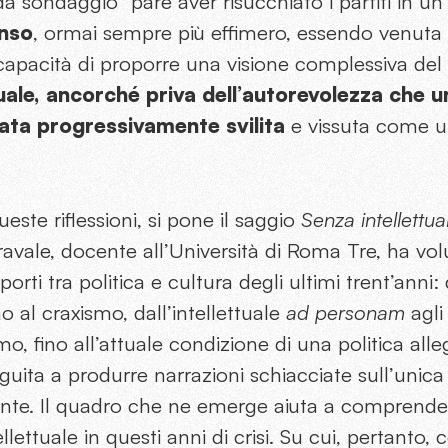
 da sondaggio” pare aver risucchiato i partiti in u
enso
, ormai sempre più effimero, essendo venuta
apacità di proporre una visione complessiva del 
tuale, ancorché priva dell’autorevolezza che 
tata progressivamente svilita
e vissuta come 
ste riflessioni, si pone il saggio
Senza intellettual
avale, docente all’Università di Roma Tre, ha vol
orti tra politica e cultura degli ultimi trent’anni: d
al craxismo, dall’intellettuale
ad personam
agli
, fino all’attuale condizione di una politica alle
guita a produrre narrazioni schiacciate sull’uni
ente. Il quadro che ne emerge aiuta a comprender
tellettuale in questi anni di crisi. Su cui, pertanto