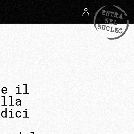
me il
ella
adici