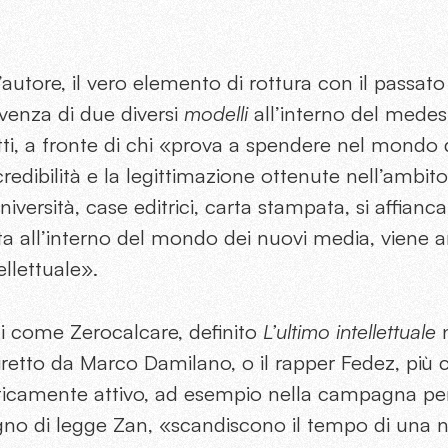
’autore, il vero elemento di rottura con il passato
venza di due diversi
modelli
all’interno del medes
fatti, a fronte di chi «prova a spendere nel mondo 
dibilità e la legittimazione ottenute nell’ambito d
iversità, case editrici, carta stampata, si affianc
ta all’interno del mondo dei nuovi media, viene a
ellettuale».
ti come Zerocalcare, definito
L’ultimo intellettuale
n
diretto da Marco Damilano, o il rapper Fedez, più
ticamente attivo, ad esempio nella campagna per
gno di legge Zan, «scandiscono il tempo di una 