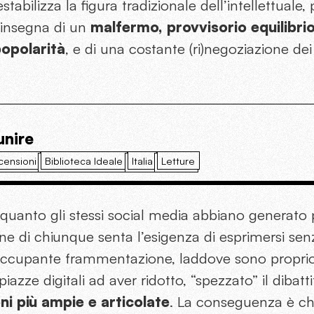
stabilizza la figura tradizionale dell’intellettual
’insegna di un
malfermo, provvisorio equilibrio
opolarità
, e di una costante (ri)negoziazione dei
unire
censioni
Biblioteca Ideale
Italia
Letture
e quanto gli stessi social media abbiano generato
one di chiunque senta l’esigenza di esprimersi senz
eoccupante frammentazione, laddove sono propri
iazze digitali ad aver ridotto, “spezzato” il dibatti
ni più ampie e articolate
. La conseguenza è c