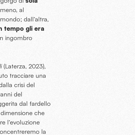
n gorgo di
sola
 meno, al
mondo; dall’altra,
un tempo gli era
un ingombro
i
(Laterza, 2023),
uto tracciare una
alla crisi del
 anni del
ggerita dal fardello
ca dimensione che
e l’evoluzione
, concentreremo la