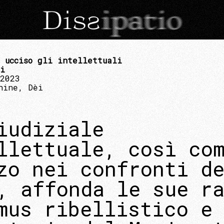
 ucciso gli intellettuali
ri
 2023
hine, Dèi
iudiziale
llettuale, così co
zo nei confronti d
, affonda le sue r
mus ribellistico e