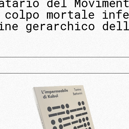
atario del Movimen
 colpo mortale inf
ine gerarchico del