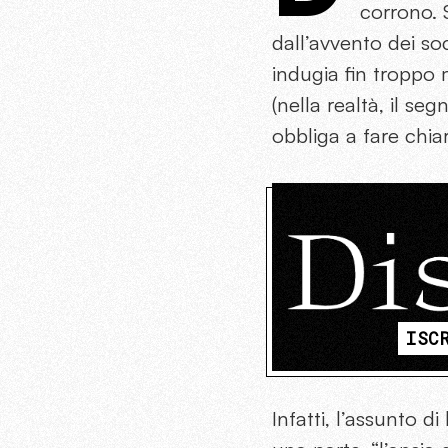
corrono. 
dall’avvento dei so
indugia fin troppo 
(nella realtà, il s
obbliga a fare chi
ISC
Infatti, l’assunto 