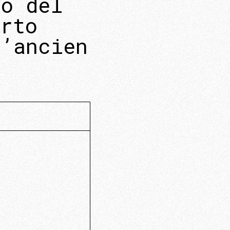
to del
erto
l’ancien