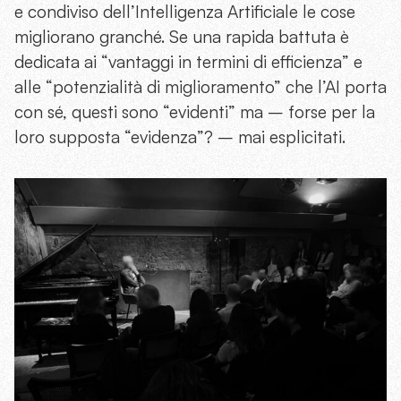
e condiviso dell’Intelligenza Artificiale le cose
migliorano granché. Se una rapida battuta è
dedicata ai “vantaggi in termini di efficienza” e
alle “potenzialità di miglioramento” che l’AI porta
con sé, questi sono “evidenti” ma – forse per la
loro supposta “evidenza”? – mai esplicitati.