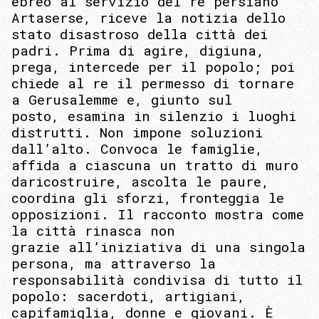
ebreo al servizio del re persiano
Artaserse, riceve la notizia dello
stato disastroso della città dei
padri. Prima di agire, digiuna,
prega, intercede per il popolo; poi
chiede al re il permesso di tornare
a Gerusalemme e, giunto sul
posto, esamina in silenzio i luoghi
distrutti. Non impone soluzioni
dall’alto. Convoca le famiglie,
affida a ciascuna un tratto di muro
daricostruire, ascolta le paure,
coordina gli sforzi, fronteggia le
opposizioni. Il racconto mostra come
la città rinasca non
grazie all’iniziativa di una singola
persona, ma attraverso la
responsabilità condivisa di tutto il
popolo: sacerdoti, artigiani,
capifamiglia, donne e giovani. È