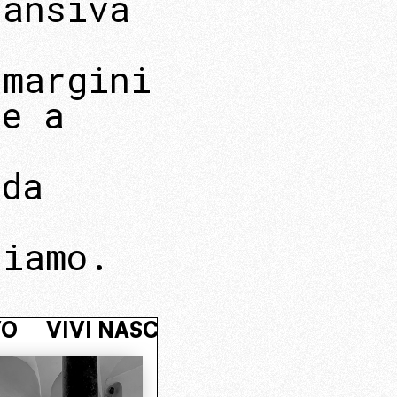
pansiva
 margini
le a
 da
a
ciamo.
CLEO OPERATIVO
VIVI NASCOSTO.