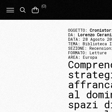
(
0
)
OGGETTO:
Cronistor
DA:
Lorenzo Cerani
DATA: 28 Agosto 2
TEMA:
Biblioteca I
SEZIONE:
Recension
FORMATO:
Letture
AREA:
Europa
Compren
strateg
affranc
al domi
spazi d