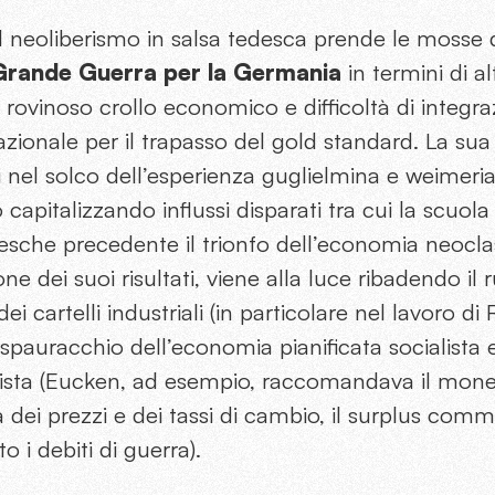
el neoliberismo in salsa tedesca prende le mosse
 Grande Guerra per la Germania
in termini di al
si, rovinoso crollo economico e difficoltà di inte
zionale per il trapasso del gold standard. La sua 
i nel solco dell’esperienza guglielmina e weimeri
o capitalizzando influssi disparati tra cui la scuo
desche precedente il trionfo dell’economia neocl
one dei suoi risultati, viene alla luce ribadendo il 
dei cartelli industriali (in particolare nel lavoro 
pauracchio dell’economia pianificata socialista e i
erista (Eucken, ad esempio, raccomandava il mone
tà dei prezzi e dei tassi di cambio, il surplus com
o i debiti di guerra).