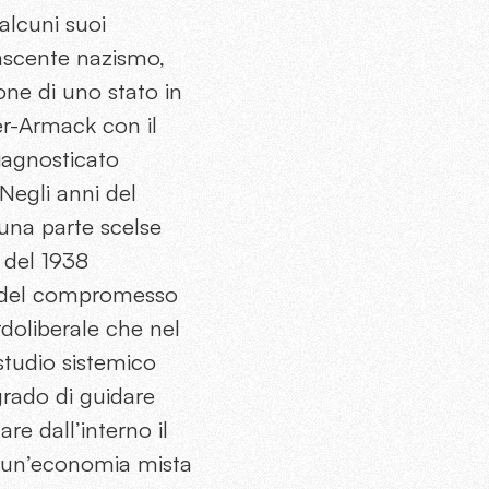
 alcuni suoi
nascente nazismo,
ione di uno stato in
ler-Armack con il
iagnosticato
Negli anni del
 una parte scelse
 del 1938
da del compromesso
rdoliberale che nel
tudio sistemico
grado di guidare
are dall’interno il
di un’economia mista