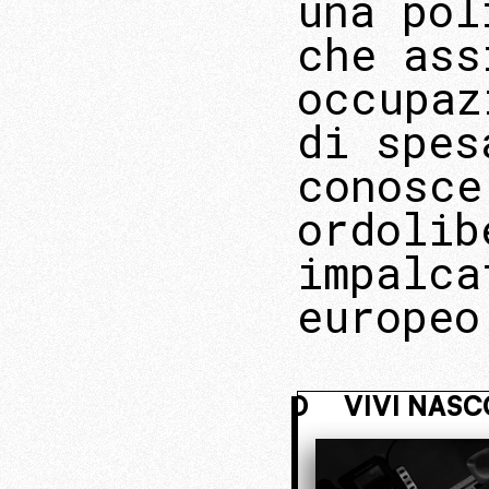
una pol
che ass
occupaz
di spes
conosce
ordolib
impalca
europeo
OSTO. ENTRA NEL NUCLEO OPERATIV