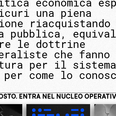
itica economica es
icuri una piena
ione riacquistando
a pubblica, equiva
re le dottrine
eraliste che fanno
tura per il sistem
 per come lo conos
O
VIVI NASCOSTO. ENTRA NEL NU