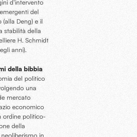
ini d’intervento
i emergenti del
(alla Deng) e il
stabilità della
elliere H. Schmidt
gli anni).
mi della bibbia
omia del politico
svolgendo una
iade mercato
spazio economico
ordine politico-
ione della
 neoliberismo in