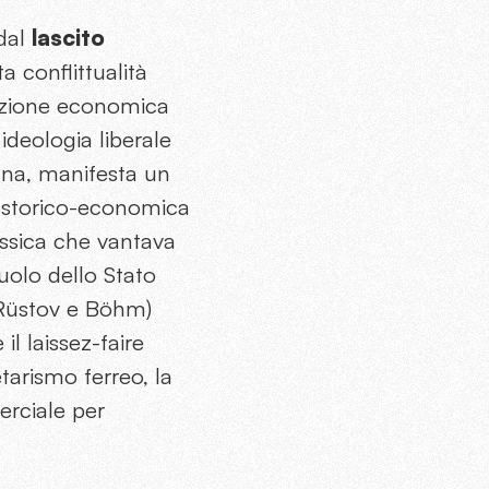
 dal
lascito
ta conflittualità
grazione economica
ideologia liberale
ana, manifesta un
la storico-economica
assica che vantava
ruolo dello Stato
di Rüstov e Böhm)
l laissez-faire
tarismo ferreo, la
merciale per