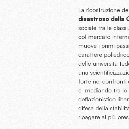
La ricostruzione d
disastroso della
sociale tra le clas
col mercato interna
muove i primi pass
carattere poliedric
delle università te
una scientificizzazi
forte nei confronti 
e mediando tra lo s
deflazionistico lib
difesa della stabili
ripagare al più prest