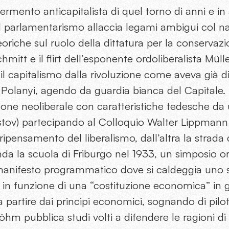
ermento anticapitalista di quel torno di anni e in
del parlamentarismo allaccia legami ambigui col 
eoriche sul ruolo della dittatura per la conservaz
chmitt e il flirt dell’esponente ordoliberalista Mül
il capitalismo dalla rivoluzione come aveva già d
 Polanyi, agendo da guardia bianca del Capitale. 
 filone neoliberale con caratteristiche tedesche da
Rüstov) partecipando al Colloquio Walter Lippmann
ripensamento del liberalismo, dall’altra la stra
onda la scuola di Friburgo nel 1933, un simposio o
anifesto programmatico dove si caldeggia uno s
in funzione di una “costituzione economica” in 
a a partire dai principi economici, sognando di pilot
Böhm pubblica studi volti a difendere le ragioni 