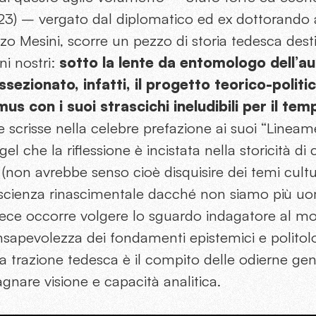
23) – vergato dal diplomatico ed ex dottorando 
zo Mesini, scorre un pezzo di storia tedesca destin
ni nostri:
sotto la lente da entomologo dell’au
sezionato, infatti, il progetto teorico-politi
mus con i suoi strascichi ineludibili per il te
e scrisse nella celebre prefazione ai suoi “Lineamen
gel che la riflessione è incistata nella storicità di 
 (non avrebbe senso cioè disquisire dei temi cultu
scienza rinascimentale dacché non siamo più uo
ece occorre volgere lo sguardo indagatore al m
nsapevolezza dei fondamenti epistemici e politol
a trazione tedesca è il compito delle odierne gener
gnare visione e capacità analitica.