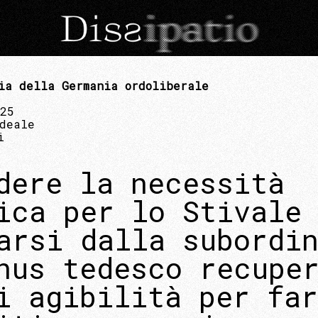
ia della Germania ordoliberale
025
deale
i
dere la necessità
ica per lo Stivale
arsi dalla subordi
nus tedesco recupe
i agibilità per far