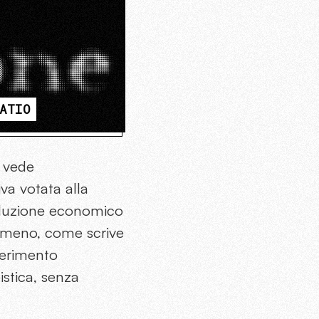
ATIO
 vede
va votata alla
oduzione economico
enomeno, come scrive
iferimento
istica, senza