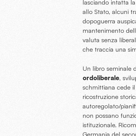
lasciando intatta 
allo Stato, alcuni t
dopoguerra auspicava
mantenimento della 
valuta senza libera
che traccia una sim
Un libro seminale d
ordoliberale
, svil
schmittiana cede i
ricostruzione stori
autoregolato/piani
non possano funzi
istituzionale. Ricom
Germania del second