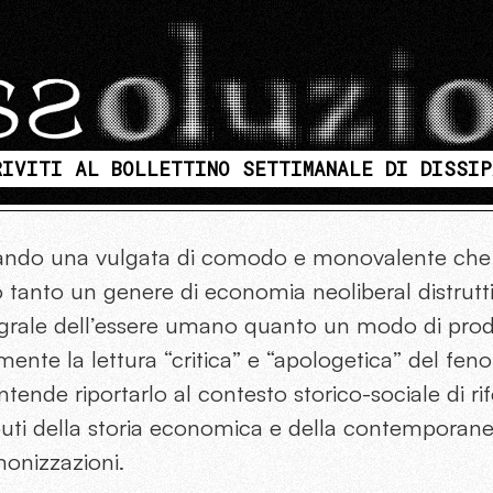
RIVITI AL BOLLETTINO SETTIMANALE DI DISSIP
icando una vulgata di comodo e monovalente che
o tanto un genere di economia neoliberal distrutti
tegrale dell’essere umano quanto un modo di pr
amente la lettura “critica” e “apologetica” del f
intende riportarlo al contesto storico-sociale di r
buti della storia economica e della contemporane
monizzazioni.