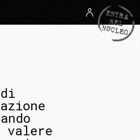
 di
nazione
rando
 valere