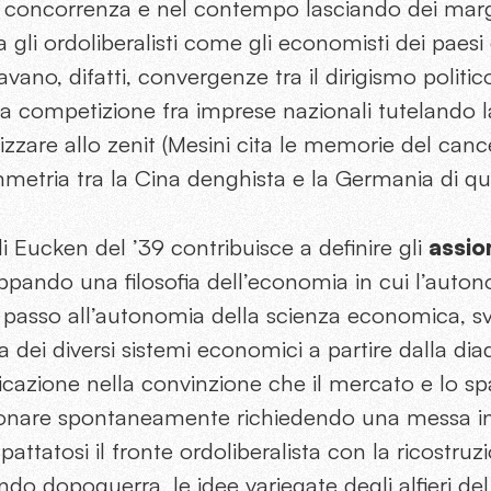
la concorrenza e nel contempo lasciando dei marg
ra gli ordoliberalisti come gli economisti dei paes
no, difatti, convergenze tra il dirigismo politico 
competizione fra imprese nazionali tutelando la 
lizzare allo zenit (Mesini cita le memorie del canc
metria tra la Cina denghista e la Germania di que
i Eucken del ’39 contribuisce a definire gli
assio
uppando una filosofia dell’economia in cui l’auton
l passo all’autonomia della scienza economica, 
ca dei diversi sistemi economici a partire dalla d
ficazione nella convinzione che il mercato e lo 
onare spontaneamente richiedendo una messa in 
pattatosi il fronte ordoliberalista con la ricostruz
o dopoguerra, le idee variegate degli alfieri del