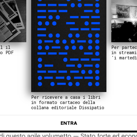
Per partec
il il
in streami
to PDF
'i martedì
Per ricevere a casa i libri
in formato cartaceo della
collana editoriale Dissipatio
ENTRA
e di questo agile volumetto – Stato forte ed econo