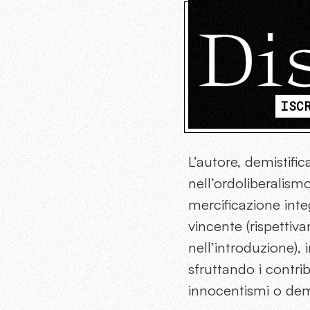
ISC
L’autore, demistif
nell’ordoliberalism
mercificazione in
vincente (rispettiv
nell’introduzione), 
sfruttando i contri
innocentismi o de