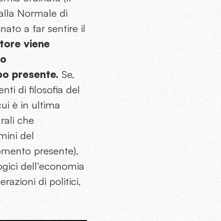
alla Normale di
ato a far sentire il
tore viene
co
mpo presente.
Se,
ti di filosofia del
cui è in ultima
rali che
mini del
omento presente),
ogici dell’economia
azioni di politici,