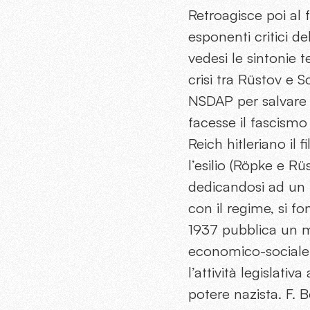
Retroagisce poi al f
esponenti critici 
vedesi le sintonie t
crisi tra Rüstov e S
NSDAP per salvare 
facesse il fascismo
Reich hitleriano il
l’esilio (Röpke e 
dedicandosi ad un 
con il regime, si f
1937 pubblica un m
economico-sociale 
l’attività legislativ
potere nazista. F. 