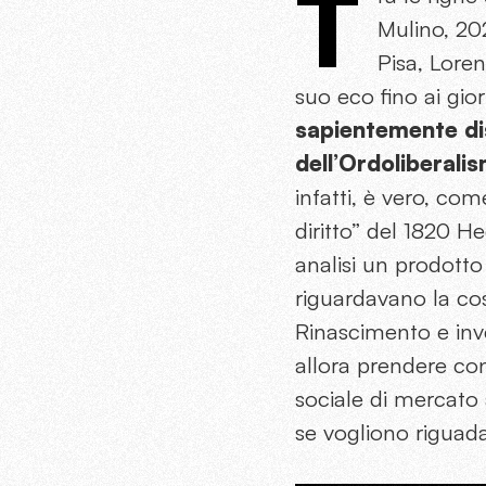
T
Mulino, 20
Pisa, Loren
suo eco fino ai gior
sapientemente dis
dell’Ordoliberalis
infatti, è vero, com
diritto” del 1820 He
analisi un prodotto
riguardavano la co
Rinascimento e inv
allora prendere co
sociale di mercato 
se vogliono riguada