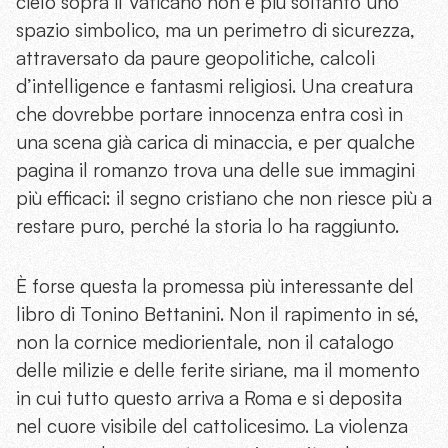
cielo sopra il Vaticano non è più soltanto uno
spazio simbolico, ma un perimetro di sicurezza,
attraversato da paure geopolitiche, calcoli
d’intelligence e fantasmi religiosi. Una creatura
che dovrebbe portare innocenza entra così in
una scena già carica di minaccia, e per qualche
pagina il romanzo trova una delle sue immagini
più efficaci: il segno cristiano che non riesce più a
restare puro, perché la storia lo ha raggiunto.
È forse questa la promessa più interessante del
libro di Tonino Bettanini. Non il rapimento in sé,
non la cornice mediorientale, non il catalogo
delle milizie e delle ferite siriane, ma il momento
in cui tutto questo arriva a Roma e si deposita
nel cuore visibile del cattolicesimo. La violenza