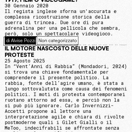
30 Gennaio 2020
Il regista inglese sforna un'accurata e
complessa ricostruzione storica della
guerra di trincea. Due ore di pura
adrenalina per una pellicola che sembra,
però, solo un spettacolare videogioco.
di Alvise Pozzi
Non categorizzato
IL MOTORE NASCOSTO DELLE NUOVE
PROTESTE
25 Agosto 2025
In “Vent’Anni di Rabbia” (Mondadori, 2024)
si trova una chiave fondamentale per
comprendere il presente politico. La
rabbia, fonte dell’agire umano, è stata a
lungo sottovalutata come causa dei fenomeni
politici. I moti di protesta contemporanei
ruotano attorno ad essa, e perciò non la
si può più ignorare. Carlo Invernizzi-
Accetti propone al lettore una
interpretazione agile e chiara di rivolte
postmoderne quali i Gilet Gialli o il
MeToo, indecifrabili se affrontate senza