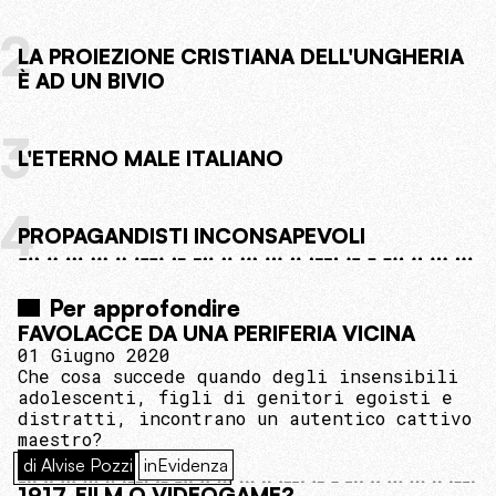
2
LA PROIEZIONE CRISTIANA DELL'UNGHERIA
È AD UN BIVIO
3
L'ETERNO MALE ITALIANO
4
PROPAGANDISTI INCONSAPEVOLI
Per approfondire
FAVOLACCE DA UNA PERIFERIA VICINA
01 Giugno 2020
Che cosa succede quando degli insensibili
adolescenti, figli di genitori egoisti e
distratti, incontrano un autentico cattivo
maestro?
di Alvise Pozzi
inEvidenza
1917, FILM O VIDEOGAME?