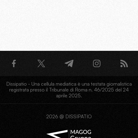
Dissipatio - Una cellula mediatica è una testata giornalistica
registrata presso il Tribunale di Roma n. 46/2025 del 24
aprile 2025.
2026 @ DISSIPATIO