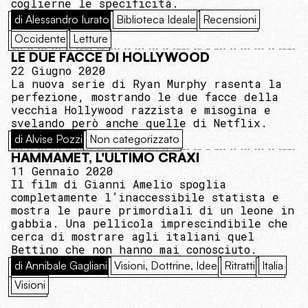
coglierne le specificità.
di Alessandro Iurato
Biblioteca Ideale
Recensioni
Occidente
Letture
LE DUE FACCE DI HOLLYWOOD
22 Giugno 2020
La nuova serie di Ryan Murphy rasenta la
perfezione, mostrando le due facce della
vecchia Hollywood razzista e misogina e
svelando però anche quelle di Netflix.
di Alvise Pozzi
Non categorizzato
HAMMAMET, L'ULTIMO CRAXI
11 Gennaio 2020
Il film di Gianni Amelio spoglia
completamente l’inaccessibile statista e
mostra le paure primordiali di un leone in
gabbia. Una pellicola imprescindibile che
cerca di mostrare agli italiani quel
Bettino che non hanno mai conosciuto.
di Annibale Gagliani
Visioni, Dottrine, Idee
Ritratti
Italia
Visioni