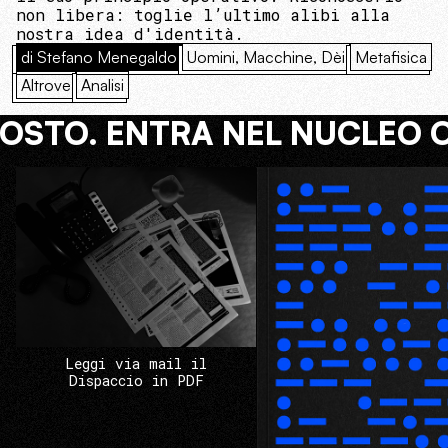
non libera: toglie l’ultimo alibi alla
nostra idea d'identità.
di Stefano Menegaldo
Uomini, Macchine, Dèi
Metafisica
Altrove
Analisi
COSTO. ENTRA NEL NUCLEO 
Leggi via mail il
Dispaccio in PDF