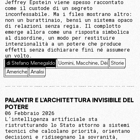
Jeffrey Epstein viene spesso raccontato
come il custode di un segreto
inconfessabile. Ma i files mostrano altro:
non un burattinaio, bensì un sistema opaco
di relazioni senza regia. Il complotto
emerge allora come una risposta simbolica
al disordine, un modo per restituire
intenzionalità a un potere che produce
effetti senza dichiarare fini né assumere
un volto.
di Stefano Menegaldo
Uomini, Macchine, Dèi
Storie
Americhe
Analisi
PALANTIR E L’ARCHITETTURA INVISIBILE DEL
POTERE
06 Febbraio 2026
L’intelligenza artificiale sta
ristrutturando lo Stato attorno a sistemi
tecnici che calcolano priorità, orientano
decisioni e ridisegnano la sovranità,