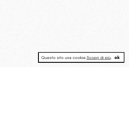
Questo sito usa cookie.
Scopri di più
.
ok
MAGOG è un gruppo editoriale che
riunisce cinque testate giornalistiche, che
oltre a produrre contenuti esclusivi e
inediti quotidiani, pubblica libri, organizza
eventi di vario genere, smuove le
coscienze, sposta le masse, spariglia le
idee.