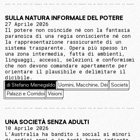
SULLA NATURA INFORMALE DEL POTERE
27 Aprile 2026
Il potere non coincide né con la fantasia
paranoica di una regia onnisciente né con
la rappresentazione rassicurante di un
sistema trasparente. Opera più spesso in
una zona intermedia, fatta di ambienti,
linguaggi, accessi, selezioni e conformismi
che non devono comandare apertamente per
orientare il plausibile e delimitare il
dicibile.
di Stefano Menegaldo
Uomini, Macchine, Dèi
Società
Palazzi e Corridoi
Visioni
UNA SOCIETÀ SENZA ADULTI
10 Aprile 2026
L'Australia ha bandito i social ai minori
di sedici anni e in tanti hanno indicato