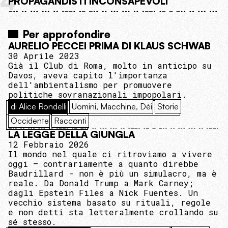
4
PROPAGANDISTI INCONSAPEVOLI
Per approfondire
AURELIO PECCEI PRIMA DI KLAUS SCHWAB
30 Aprile 2023
Già il Club di Roma, molto in anticipo su
Davos, aveva capito l'importanza
dell'ambientalismo per promuovere
politiche sovranazionali impopolari.
di Alice Rondelli
Uomini, Macchine, Dèi
Storie
Occidente
Racconti
LA LEGGE DELLA GIUNGLA
12 Febbraio 2026
Il mondo nel quale ci ritroviamo a vivere
oggi – contrariamente a quanto direbbe
Baudrillard - non è più un simulacro, ma è
reale. Da Donald Trump a Mark Carney;
dagli Epstein Files a Nick Fuentes. Un
vecchio sistema basato su rituali, regole
e non detti sta letteralmente crollando su
sé stesso.