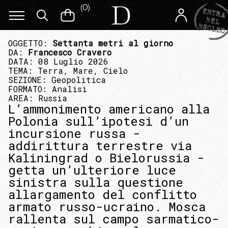
(
0
)
OGGETTO:
Settanta metri al giorno
DA:
Francesco Cravero
DATA: 08 Luglio 2026
TEMA:
Terra, Mare, Cielo
SEZIONE:
Geopolitica
FORMATO:
Analisi
AREA:
Russia
L’ammonimento americano alla
Polonia sull’ipotesi d’un
incursione russa -
addirittura terrestre via
Kaliningrad o Bielorussia -
getta un’ulteriore luce
sinistra sulla questione
allargamento del conflitto
armato russo-ucraino. Mosca
rallenta sul campo sarmatico-