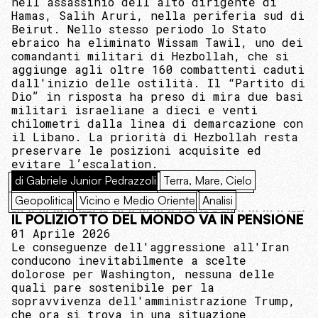
nell’assassinio dell’alto dirigente di
Hamas, Salih Aruri, nella periferia sud di
Beirut. Nello stesso periodo lo Stato
ebraico ha eliminato Wissam Tawil, uno dei
comandanti militari di Hezbollah, che si
aggiunge agli oltre 160 combattenti caduti
dall'inizio delle ostilità. Il “Partito di
Dio” in risposta ha preso di mira due basi
militari israeliane a dieci e venti
chilometri dalla linea di demarcazione con
il Libano. La priorità di Hezbollah resta
preservare le posizioni acquisite ed
evitare l’escalation.
di Gabriele Junior Pedrazzoli
Terra, Mare, Cielo
Geopolitica
Vicino e Medio Oriente
Analisi
IL POLIZIOTTO DEL MONDO VA IN PENSIONE
01 Aprile 2026
Le conseguenze dell'aggressione all'Iran
conducono inevitabilmente a scelte
dolorose per Washington, nessuna delle
quali pare sostenibile per la
sopravvivenza dell'amministrazione Trump,
che ora si trova in una situazione