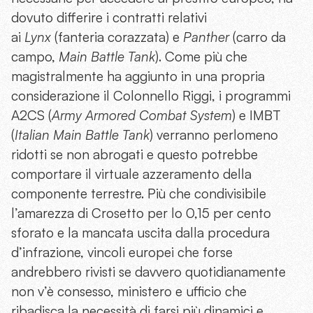
dovuto differire i contratti relativi
ai
Lynx
(fanteria corazzata) e
Panther
(carro da
campo,
Main Battle Tank
). Come più che
magistralmente ha aggiunto in una propria
considerazione il Colonnello Riggi, i programmi
A2CS (
Army Armored Combat System
) e IMBT
(
Italian Main Battle Tank
) verranno perlomeno
ridotti se non abrogati e questo potrebbe
comportare il virtuale azzeramento della
componente terrestre. Più che condivisibile
l’amarezza di Crosetto per lo 0,15 per cento
sforato e la mancata uscita dalla procedura
d’infrazione, vincoli europei che forse
andrebbero rivisti se davvero quotidianamente
non v’è consesso, ministero e ufficio che
ribadisca la necessità di farsi più dinamici e