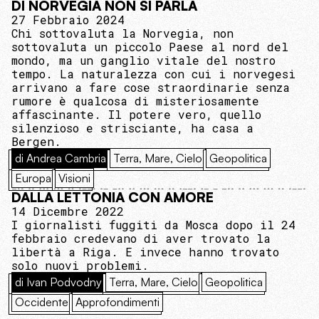
DI NORVEGIA NON SI PARLA
27 Febbraio 2024
Chi sottovaluta la Norvegia, non
sottovaluta un piccolo Paese al nord del
mondo, ma un ganglio vitale del nostro
tempo. La naturalezza con cui i norvegesi
arrivano a fare cose straordinarie senza
rumore è qualcosa di misteriosamente
affascinante. Il potere vero, quello
silenzioso e strisciante, ha casa a
Bergen.
di Andrea Cambria
Terra, Mare, Cielo
Geopolitica
Europa
Visioni
DALLA LETTONIA CON AMORE
14 Dicembre 2022
I giornalisti fuggiti da Mosca dopo il 24
febbraio credevano di aver trovato la
libertà a Riga. E invece hanno trovato
solo nuovi problemi.
di Ivan Podvodny
Terra, Mare, Cielo
Geopolitica
Occidente
Approfondimenti