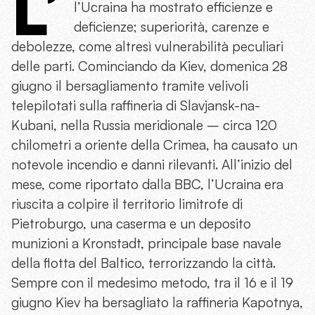
L’
l’Ucraina ha mostrato efficienze e
deficienze; superiorità, carenze e
debolezze, come altresì vulnerabilità peculiari
delle parti. Cominciando da Kiev, domenica 28
giugno il bersagliamento tramite velivoli
telepilotati sulla raffineria di Slavjansk-na-
Kubani, nella Russia meridionale – circa 120
chilometri a oriente della Crimea, ha causato un
notevole incendio e danni rilevanti. All’inizio del
mese, come riportato dalla BBC, l’Ucraina era
riuscita a colpire il territorio limitrofe di
Pietroburgo, una caserma e un deposito
munizioni a Kronstadt, principale base navale
della flotta del Baltico, terrorizzando la città.
Sempre con il medesimo metodo, tra il 16 e il 19
giugno Kiev ha bersagliato la raffineria Kapotnya,