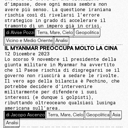
d'impasse, dove ogni mossa sembra non
avere più senso. La questione iraniana
rischia così di rivelarsi l'errore
strategico in grado di accelerare il
tramonto di un impero già in crisi.
di Alvise Pozzi
Terra, Mare, Cielo
Geopolitica
Vicino e Medio Oriente
Analisi
IL MYANMAR PREOCCUPA MOLTO LA CINA
12 Dicembre 2023
Lo scorso 9 novembre il presidente della
giunta militare in Myanmar ha avvertito
che il Paese rischia di disgregarsi se il
governo non riuscirà a sedare le rivolte.
Il vero ago della bilancia è Pechino, che
potrebbe decidere d'intervenire
militarmente per difendere i suoi
interessi (e dunque i golpisti),
ributtando oltreoceano qualsiasi lusinga
americana sull'area.
di Jacopo Ascenzo
Terra, Mare, Cielo
Geopolitica
Asia
Analisi