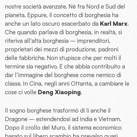
nostre società avanzate. Né fra Nord e Sud del
pianeta. Eppure, il concetto di borghesia ha
anche un lato oscuro esacerbato da
Karl Marx
.
Che quando parlava di borghesia, in realtà, si
riferiva all’alta borghesia – imprenditori,
proprietari dei mezzi di produzione, padroni
delle fabbriche. Non stupisce che per molti il
termine sia negativo. E che abbia contribuito a
dar l’immagine del borghese come nemico di
classe. In Cina, negli anni Ottanta, a cambiare le
cose ci volle
Deng Xiaoping
.
Il sogno borghese trasformò di lì anche il
Dragone – estendendosi ad India e Vietnam.
Dopo il crollo del Muro, il sistema economico
basato sul libero scambio ha prevalso quasi