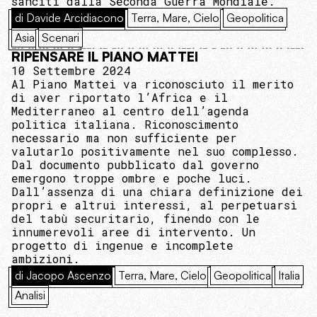
sanciti dalla Seconda Guerra Mondiale.
di Davide Arcidiacono
Terra, Mare, Cielo
Geopolitica
Asia
Scenari
RIPENSARE IL PIANO MATTEI
10 Settembre 2024
Al Piano Mattei va riconosciuto il merito
di aver riportato l’Africa e il
Mediterraneo al centro dell’agenda
politica italiana. Riconoscimento
necessario ma non sufficiente per
valutarlo positivamente nel suo complesso.
Dal documento pubblicato dal governo
emergono troppe ombre e poche luci.
Dall’assenza di una chiara definizione dei
propri e altrui interessi, al perpetuarsi
del tabù securitario, finendo con le
innumerevoli aree di intervento. Un
progetto di ingenue e incomplete
ambizioni.
di Jacopo Ascenzo
Terra, Mare, Cielo
Geopolitica
Italia
Analisi