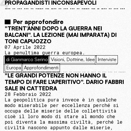
4
PROPAGANDISTI INCONSAPEVOLI
Per approfondire
"TRENT’ANNI DOPO LA GUERRA NEI
BALCANI". LA LEZIONE (MAI IMPARATA) DI
TONI CAPUOZZO
07 Aprile 2022
La penultima guerra europea.
di Gianmarco Serino
Visioni, Dottrine, Idee
Interviste
Europa
Approfondimenti
"LE GRANDI POTENZE NON HANNO IL
TEMPO DI FARE L'APERITIVO". DARIO FABBRI
SALE IN CATTEDRA
28 Febbraio 2022
La geopolitica pura invece è in qualche
modo miserabile per eccellenza perché si
occupa delle miserie delle collettività
cioè il loro modo di stare al mondo che
poi diventa la massima civiltà, perché le
civiltà nascono appunto dalle miserie,