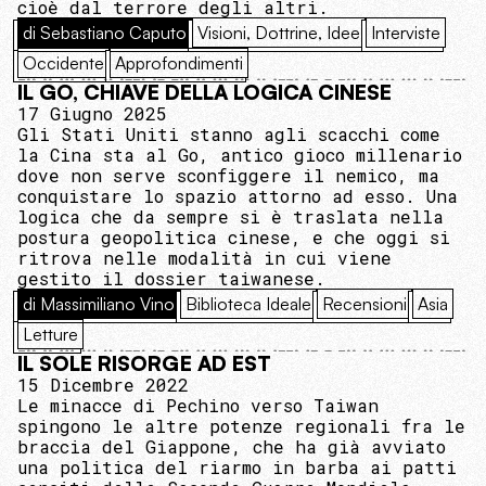
cioè dal terrore degli altri.
di Sebastiano Caputo
Visioni, Dottrine, Idee
Interviste
Occidente
Approfondimenti
IL GO, CHIAVE DELLA LOGICA CINESE
17 Giugno 2025
Gli Stati Uniti stanno agli scacchi come
la Cina sta al Go, antico gioco millenario
dove non serve sconfiggere il nemico, ma
conquistare lo spazio attorno ad esso. Una
logica che da sempre si è traslata nella
postura geopolitica cinese, e che oggi si
ritrova nelle modalità in cui viene
gestito il dossier taiwanese.
di Massimiliano Vino
Biblioteca Ideale
Recensioni
Asia
Letture
IL SOLE RISORGE AD EST
15 Dicembre 2022
Le minacce di Pechino verso Taiwan
spingono le altre potenze regionali fra le
braccia del Giappone, che ha già avviato
una politica del riarmo in barba ai patti