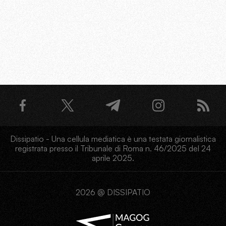
Dissipatio - Una cellula mediatica è una testata giornalistica
registrata presso il Tribunale di Roma n. 46/2025 del 24
aprile 2025.
2026 @ DISSIPATIO