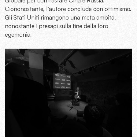
Globale per contrastare Cina e Russia.
Ciononostante, l’autore conclude con ottimismo.
Gli Stati Uniti rimangono una meta ambita,
nonostante i presagi sulla fine della loro
egemonia.