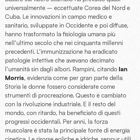
universalmente – eccettuate Corea del Nord e
Cuba. Le innovazioni in campo medico e
sanitario, sviluppate in Occidente e poi diffuse,
hanno trasformato la fisiologia umana più
nell’ultimo secolo che nei cinquanta millenni
precedenti. L’immunizzazione ha eradicato
patologie infettive che avevano decimato
l’umanità sin dagli albori. Rampini, citando
Ian
Morris
, evidenzia come per gran parte della
Storia le donne fossero considerate come
strumenti di procreazione. Questo è cambiato
con la rivoluzione industriale. E il resto del
mondo, con ritardo, ha beneficiato di questi
progressi occidentali. Per anni, la forza
muscolare è stata la principale fonte di energia
cinetica. Le risorse eoliche e idriche, seppur utili,