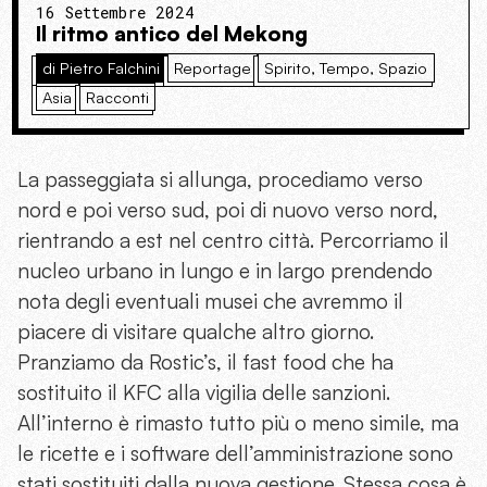
16 Settembre 2024
Il ritmo antico del Mekong
di Pietro Falchini
Reportage
Spirito, Tempo, Spazio
Asia
Racconti
La passeggiata si allunga, procediamo verso
nord e poi verso sud, poi di nuovo verso nord,
rientrando a est nel centro città. Percorriamo il
nucleo urbano in lungo e in largo prendendo
nota degli eventuali musei che avremmo il
piacere di visitare qualche altro giorno.
Pranziamo da Rostic’s, il fast food che ha
sostituito il KFC alla vigilia delle sanzioni.
All’interno è rimasto tutto più o meno simile, ma
le ricette e i software dell’amministrazione sono
stati sostituiti dalla nuova gestione. Stessa cosa è