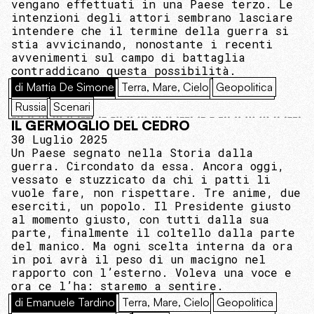
vengano effettuati in una Paese terzo. Le
intenzioni degli attori sembrano lasciare
intendere che il termine della guerra si
stia avvicinando, nonostante i recenti
avvenimenti sul campo di battaglia
contraddicano questa possibilità.
di Mattia De Simone
Terra, Mare, Cielo
Geopolitica
Russia
Scenari
IL GERMOGLIO DEL CEDRO
30 Luglio 2025
Un Paese segnato nella Storia dalla
guerra. Circondato da essa. Ancora oggi,
vessato e stuzzicato da chi i patti li
vuole fare, non rispettare. Tre anime, due
eserciti, un popolo. Il Presidente giusto
al momento giusto, con tutti dalla sua
parte, finalmente il coltello dalla parte
del manico. Ma ogni scelta interna da ora
in poi avrà il peso di un macigno nel
rapporto con l’esterno. Voleva una voce e
ora ce l’ha: staremo a sentire.
di Emanuele Tardino
Terra, Mare, Cielo
Geopolitica