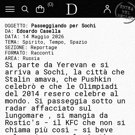
(
0
)
OGGETTO:
Passeggiando per Sochi
DA:
Edoardo Casella
DATA: 14 Maggio 2026
TEMA:
Spirito, Tempo, Spazio
SEZIONE:
Reportage
FORMATO:
Racconti
AREA:
Russia
Si parte da Yerevan e si
arriva a Sochi, la città che
Stalin amava, che Pushkin
celebrò e che le Olimpiadi
del 2014 resero celebre al
mondo. Si passeggia sotto un
radar affacciato sul
lungomare , si mangia da
Rostic's - il KFC che non si
chiama più così - si beve