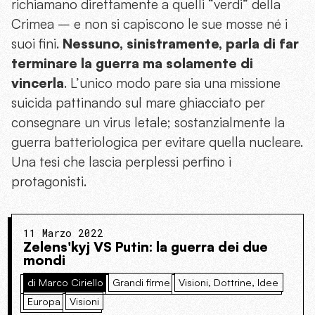
richiamano direttamente a quelli “verdi” della
Crimea – e non si capiscono le sue mosse né i
suoi fini.
Nessuno, sinistramente, parla di far
terminare la guerra ma solamente di
vincerla
. L’unico modo pare sia una missione
suicida pattinando sul mare ghiacciato per
consegnare un virus letale; sostanzialmente la
guerra batteriologica per evitare quella nucleare.
Una tesi che lascia perplessi perfino i
protagonisti.
11 Marzo 2022
Zelens'kyj VS Putin: la guerra dei due
mondi
di Marco Ciriello
Grandi firme
Visioni, Dottrine, Idee
Europa
Visioni