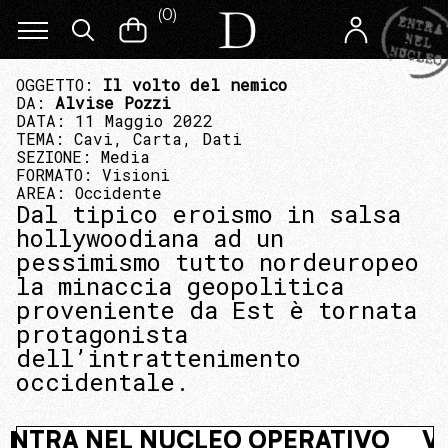
(
0
)
OGGETTO:
Il volto del nemico
DA:
Alvise Pozzi
DATA: 11 Maggio 2022
TEMA:
Cavi, Carta, Dati
SEZIONE:
Media
FORMATO:
Visioni
AREA:
Occidente
Dal tipico eroismo in salsa
hollywoodiana ad un
pessimismo tutto nordeuropeo
la minaccia geopolitica
proveniente da Est è tornata
protagonista
dell’intrattenimento
occidentale.
STO. ENTRA NEL NUCLEO OPERATIVO