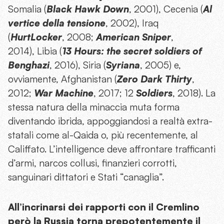
Somalia (
Black Hawk Down
, 2001), Cecenia (
Al
vertice della tensione
, 2002), Iraq
(
HurtLocker
, 2008;
American Sniper
,
2014), Libia (
13 Hours: the secret soldiers of
Benghazi
, 2016), Siria (
Syriana
, 2005) e,
ovviamente, Afghanistan (
Zero Dark Thirty
,
2012;
War Machine
, 2017; 12
Soldiers
, 2018). La
stessa natura della minaccia muta forma
diventando ibrida, appoggiandosi a realtà extra-
statali come al-Qaida o, più recentemente, al
Califfato. L’intelligence deve affrontare trafficanti
d’armi, narcos collusi, finanzieri corrotti,
sanguinari dittatori e Stati “canaglia”.
All’incrinarsi dei rapporti con il Cremlino
però la Russia torna prepotentemente il