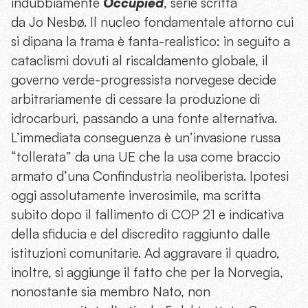
indubbiamente
Occupied
, serie scritta
da Jo Nesbø. Il nucleo fondamentale attorno cui
si dipana la trama è fanta-realistico: in seguito a
cataclismi dovuti al riscaldamento globale, il
governo verde-progressista norvegese decide
arbitrariamente di cessare la produzione di
idrocarburi, passando a una fonte alternativa.
L’immediata conseguenza è un’invasione russa
“tollerata” da una UE che la usa come braccio
armato d’una Confindustria neoliberista. Ipotesi
oggi assolutamente inverosimile, ma scritta
subito dopo il fallimento di COP 21 e indicativa
della sfiducia e del discredito raggiunto dalle
istituzioni comunitarie. Ad aggravare il quadro,
inoltre, si aggiunge il fatto che per la Norvegia,
nonostante sia membro Nato, non