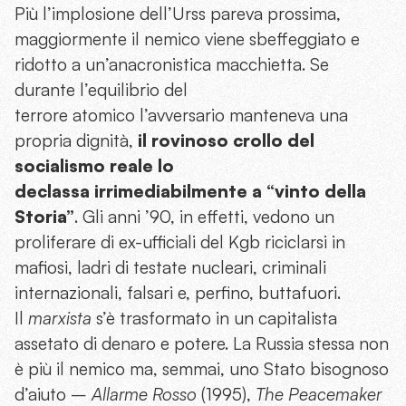
Più l’implosione dell’Urss pareva prossima,
maggiormente il nemico viene sbeffeggiato e
ridotto a un’anacronistica macchietta. Se
durante l’equilibrio del
terrore atomico l’avversario manteneva una
propria dignità,
il rovinoso crollo del
socialismo reale lo
declassa irrimediabilmente a “vinto della
Storia”
. Gli anni ’90, in effetti, vedono un
proliferare di ex-ufficiali del Kgb riciclarsi in
mafiosi, ladri di testate nucleari, criminali
internazionali, falsari e, perfino, buttafuori.
Il
marxista
s’è trasformato in un capitalista
assetato di denaro e potere. La Russia stessa non
è più il nemico ma, semmai, uno Stato bisognoso
d’aiuto –
Allarme Rosso
(1995),
The Peacemaker