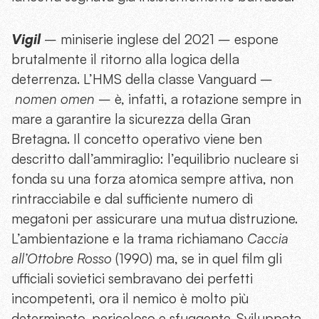
Vigil
– miniserie inglese del 2021 – espone
brutalmente il ritorno alla logica della
deterrenza. L’HMS della classe Vanguard –
nomen omen
– è, infatti, a rotazione sempre in
mare a garantire la sicurezza della Gran
Bretagna. Il concetto operativo viene ben
descritto dall’ammiraglio: l’equilibrio nucleare si
fonda su una forza atomica sempre attiva, non
rintracciabile e dal sufficiente numero di
megatoni per assicurare una mutua distruzione.
L’ambientazione e la trama richiamano
Caccia
all’Ottobre Rosso
(1990) ma, se in quel film gli
ufficiali sovietici sembravano dei perfetti
incompetenti, ora il nemico è molto più
determinato, pericoloso e sfuggente. Sviluppata