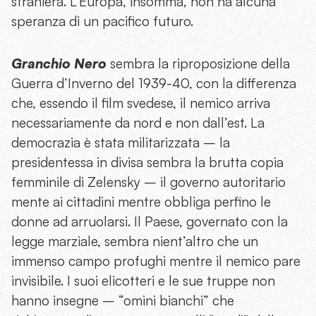
straniera. L’Europa, insomma, non ha alcuna
speranza di un pacifico futuro.
Granchio Nero
sembra la riproposizione della
Guerra d’Inverno del 1939-40, con la differenza
che, essendo il film svedese, il nemico arriva
necessariamente da nord e non dall’est. La
democrazia è stata militarizzata – la
presidentessa in divisa sembra la brutta copia
femminile di Zelensky – il governo autoritario
mente ai cittadini mentre obbliga perfino le
donne ad arruolarsi. Il Paese, governato con la
legge marziale, sembra nient’altro che un
immenso campo profughi mentre il nemico pare
invisibile. I suoi elicotteri e le sue truppe non
hanno insegne – “omini bianchi” che