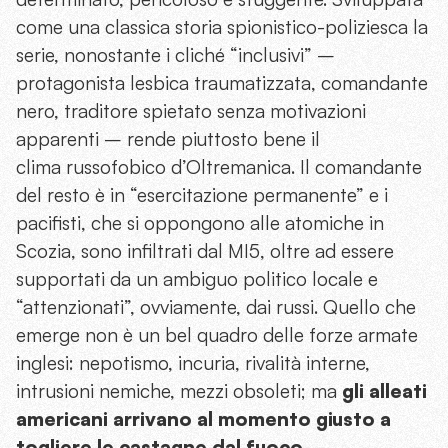
come una classica storia spionistico-poliziesca la
serie, nonostante i cliché “inclusivi” –
protagonista lesbica traumatizzata, comandante
nero, traditore spietato senza motivazioni
apparenti – rende piuttosto bene il
clima russofobico d’Oltremanica. Il comandante
del resto è in “esercitazione permanente” e i
pacifisti, che si oppongono alle atomiche in
Scozia, sono infiltrati dal MI5, oltre ad essere
supportati da un ambiguo politico locale e
“attenzionati”, ovviamente, dai russi. Quello che
emerge non è un bel quadro delle forze armate
inglesi: nepotismo, incuria, rivalità interne,
intrusioni nemiche, mezzi obsoleti; ma
gli alleati
americani arrivano al momento giusto a
togliere le castagne dal fuoco
.