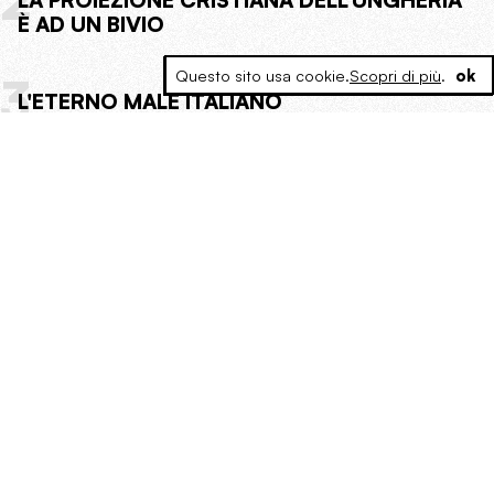
2
LA PROIEZIONE CRISTIANA DELL'UNGHERIA
È AD UN BIVIO
Questo sito usa cookie.
Scopri di più
.
ok
3
L'ETERNO MALE ITALIANO
4
PROPAGANDISTI INCONSAPEVOLI
Per approfondire
LO SPECCHIO SCURO DELL’OCCIDENTE
30 Marzo 2022
In realtà, la Russia di Vladimir Putin, in
quella “dimensione orientale” non si è
affatto “rinchiusa”, per la semplice
ragione che non ne era mai uscita.
di Luca Giannelli
Uomini, Macchine, Dèi
Società
Occidente
Analisi
GIOCHIAMO A FARE LA GUERRA?
15 Marzo 2022