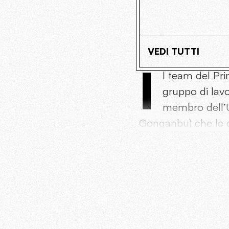
VEDI TUTTI
I
l team del Pri
gruppo di lavo
membro dell’U
Gonganbu) che le co