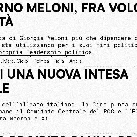
RNO MELONI, FRA VOL
TÀ
ca di Giorgia Meloni più che dipendere 
 sta utilizzando per i suoi fini politi
propria leadership politica.
a, Mare, Cielo
Politica
Italia
Analisi
DI UNA NUOVA INTESA
LE
 dell’alleato italiano, la Cina punta s
mane il Comitato Centrale del PCC e l’E
ra Macron e Xi.