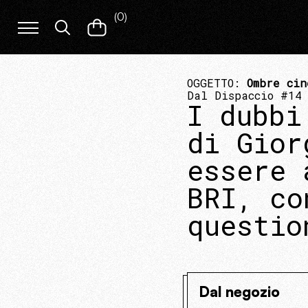
(
0
)
OGGETTO:
Ombre cin
Dal Dispaccio #14
I dubbi
di Gior
essere 
BRI, co
questio
Dal negozio