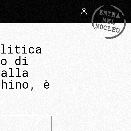
litica
so di
dalla
chino, è