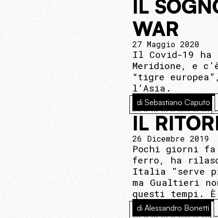
IL SOGN
WAR
27 Maggio 2020
Il Covid-19 ha 
Meridione, e c'
“tigre europea”
l’Asia.
di Sebastiano Caputo
IL RITO
26 Dicembre 2019
Pochi giorni fa
ferro, ha rilas
Italia "serve p
ma Gualtieri no
questi tempi. È
di Alessandro Bonetti