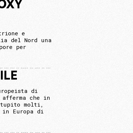
ROXY
trione e
lia del Nord una
pore per
ILE
uropeista di
 afferma che in
tupito molti,
 in Europa di