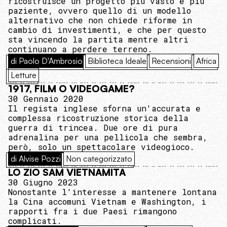
ricostruisce un progetto più vasto e più
paziente, ovvero quello di un modello
alternativo che non chiede riforme in
cambio di investimenti, e che per questo
sta vincendo la partita mentre altri
continuano a perdere terreno.
di Paolo D'Ambrosio
Biblioteca Ideale
Recensioni
Africa
Letture
1917, FILM O VIDEOGAME?
30 Gennaio 2020
Il regista inglese sforna un'accurata e
complessa ricostruzione storica della
guerra di trincea. Due ore di pura
adrenalina per una pellicola che sembra,
però, solo un spettacolare videogioco.
di Alvise Pozzi
Non categorizzato
LO ZIO SAM VIETNAMITA
30 Giugno 2023
Nonostante l'interesse a mantenere lontana
la Cina accomuni Vietnam e Washington, i
rapporti fra i due Paesi rimangono
complicati.