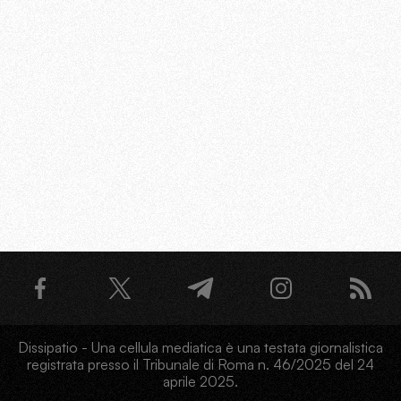
Dissipatio - Una cellula mediatica è una testata giornalistica
registrata presso il Tribunale di Roma n. 46/2025 del 24
aprile 2025.