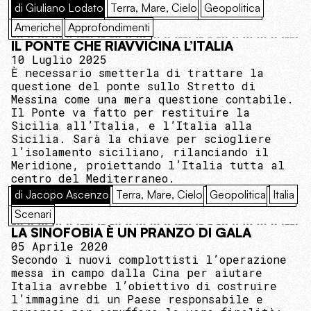
di Giuliano Lodato
Terra, Mare, Cielo
Geopolitica
Americhe
Approfondimenti
IL PONTE CHE RIAVVICINA L’ITALIA
10 Luglio 2025
È necessario smetterla di trattare la
questione del ponte sullo Stretto di
Messina come una mera questione contabile.
Il Ponte va fatto per restituire la
Sicilia all’Italia, e l’Italia alla
Sicilia. Sarà la chiave per sciogliere
l’isolamento siciliano, rilanciando il
Meridione, proiettando l’Italia tutta al
centro del Mediterraneo.
di Jacopo Ascenzo
Terra, Mare, Cielo
Geopolitica
Italia
Scenari
LA SINOFOBIA È UN PRANZO DI GALA
05 Aprile 2020
Secondo i nuovi complottisti l’operazione
messa in campo dalla Cina per aiutare
Italia avrebbe l’obiettivo di costruire
l’immagine di un Paese responsabile e