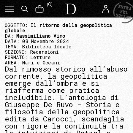
(
0
)
OGGETTO:
Il ritorno della geopolitica
globale
DA:
Massimiliano Vino
DATA: 08 Novembre 2024
TEMA:
Biblioteca Ideale
SEZIONE:
Recensioni
FORMATO:
Letture
AREA:
Mari e Oceani
Dal rimosso storico all’abuso
corrente, la geopolitica
emerge dall’ombra e si
riafferma come pratica
ineludibile. L’antologia di
Giuseppe De Ruvo - Storia e
filosofia della geopolitica -
edita da Carocci, scandaglia
con rigore la continuità tra