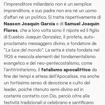
l’imprenditore miliardario non è un semplice
imprenditore, e suo padre non era né un uomo
d’affari né un politico. Si tratta rispettivamente di
Naason Joaquin Garcia
e di
Samuel Joaquin
Flores
, che a loro volta sono il nipote ed il figlio
di Eusebio Joaquin Gonzalez, il profeta, auto-
proclamato messaggero divino, e fondatore de
“
La luce del mondo
”.
La setta è stata fondata nel
1926 e mescola elementi del fondamentalismo
evangelico e del neo-pentecostalismo, come
l’antitrinitarismo, il
fatalismo apocalittico
da
fine dei tempi e attesa dell’Apocalisse, ma anche
un
fortissimo
senso di devozione e culto del
leader, poiché ritenuto semi-divino ed in
costante contatto con Dio, perciò oltre alle
festività tradizionali si celebrano e santificano