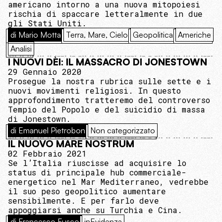
americano intorno a una nuova mitopoiesi
rischia di spaccare letteralmente in due
gli Stati Uniti.
di Mario Motta
Terra, Mare, Cielo
Geopolitica
Americhe
Analisi
I NUOVI DÈI: IL MASSACRO DI JONESTOWN
29 Gennaio 2020
Prosegue la nostra rubrica sulle sette e i
nuovi movimenti religiosi. In questo
approfondimento tratteremo del controverso
Tempio del Popolo e del suicidio di massa
di Jonestown.
di Emanuel Pietrobon
Non categorizzato
IL NUOVO MARE NOSTRUM
02 Febbraio 2021
Se l’Italia riuscisse ad acquisire lo
status di principale hub commerciale-
energetico nel Mar Mediterraneo, vedrebbe
il suo peso geopolitico aumentare
sensibilmente. E per farlo deve
appoggiarsi anche su Turchia e Cina.
di Francesco Fusco
inEvidenza