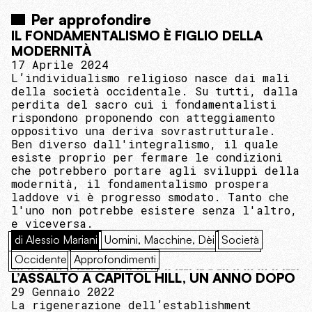
Per approfondire
IL FONDAMENTALISMO È FIGLIO DELLA
MODERNITÀ
17 Aprile 2024
L’individualismo religioso nasce dai mali
della società occidentale. Su tutti, dalla
perdita del sacro cui i fondamentalisti
rispondono proponendo con atteggiamento
oppositivo una deriva sovrastrutturale.
Ben diverso dall'integralismo, il quale
esiste proprio per fermare le condizioni
che potrebbero portare agli sviluppi della
modernità, il fondamentalismo prospera
laddove vi è progresso smodato. Tanto che
l'uno non potrebbe esistere senza l'altro,
e viceversa.
di Alessio Mariani
Uomini, Macchine, Dèi
Società
Occidente
Approfondimenti
L’ASSALTO A CAPITOL HILL, UN ANNO DOPO
29 Gennaio 2022
La rigenerazione dell’establishment