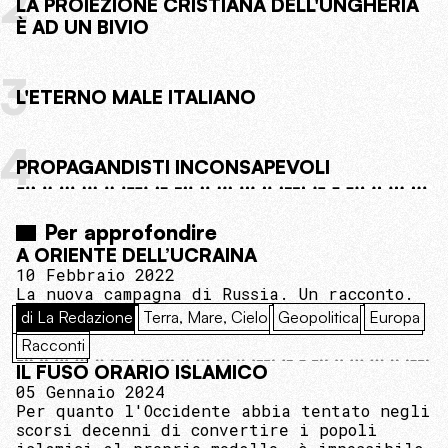
2
LA PROIEZIONE CRISTIANA DELL'UNGHERIA
È AD UN BIVIO
3
L'ETERNO MALE ITALIANO
4
PROPAGANDISTI INCONSAPEVOLI
Per approfondire
A ORIENTE DELL’UCRAINA
10 Febbraio 2022
La nuova campagna di Russia. Un racconto.
di La Redazione
Terra, Mare, Cielo
Geopolitica
Europa
Racconti
IL FUSO ORARIO ISLAMICO
05 Gennaio 2024
Per quanto l'Occidente abbia tentato negli
scorsi decenni di convertire i popoli