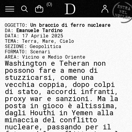
(
0
)
OGGETTO:
Un braccio di ferro nucleare
DA:
Emanuele Tardino
DATA: 17 Aprile 2025
TEMA:
Terra, Mare, Cielo
SEZIONE:
Geopolitica
FORMATO:
Scenari
AREA:
Vicino e Medio Oriente
Washington e Teheran non
possono fare a meno di
stuzzicarsi, come una
vecchia coppia, dopo colpi
di stato, accordi infranti,
proxy war e sanzioni. Ma la
posta in gioco è altissima,
dagli Houthi in Yemen alla
minaccia del conflitto
nucleare, passando per il