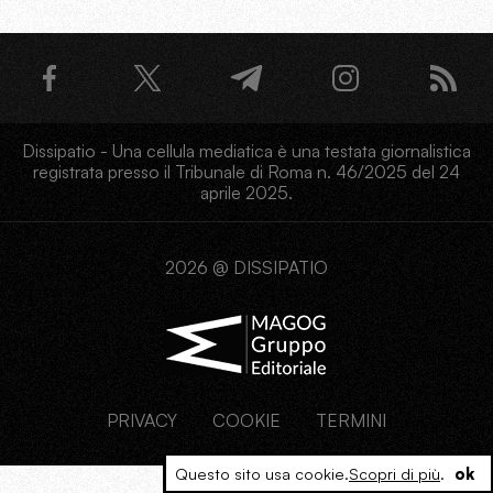
Dissipatio - Una cellula mediatica è una testata giornalistica
registrata presso il Tribunale di Roma n. 46/2025 del 24
aprile 2025.
2026 @ DISSIPATIO
PRIVACY
COOKIE
TERMINI
Questo sito usa cookie.
Scopri di più
.
ok