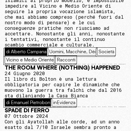
islamici al proprio modello, è impossibile
impedire al Vicino e Medio Oriente di
seguire la propria vocazione islamista,
che mai abbiamo compreso (perché fuori dal
nostro modo di pensare) e le cui
conseguenze pratiche non riusciamo ad
accettare. Nonostante gli anni, nonostante
i tentativi, nonostante il continuo
scambio commerciale e culturale.
di Alberto Campana
Uomini, Macchine, Dèi
Società
Vicino e Medio Oriente
Racconti
THE ROOM WHERE (NOTHING) HAPPENED
24 Giugno 2020
Il libro di Bolton è una lettura
obbligatoria per capire le dinamiche che
muovono la guerra tra falchi che dal 2016
sta dilaniando la Casa Bianca
di Emanuel Pietrobon
inEvidenza
SPADE DI FERRO
07 Ottobre 2024
Con gli Ayatollah alle corde, ad un anno
esatto dal 7/10 Israele sembra pronto a