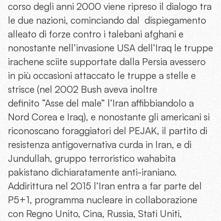
corso degli anni 2000 viene ripreso il dialogo tra
le due nazioni, cominciando dal dispiegamento
alleato di forze contro i talebani afghani e
nonostante nell’invasione USA dell’Iraq le truppe
irachene sciite supportate dalla Persia avessero
in più occasioni attaccato le truppe a stelle e
strisce (nel 2002 Bush aveva inoltre
definito “Asse del male” l’Iran affibbiandolo a
Nord Corea e Iraq), e nonostante gli americani si
riconoscano foraggiatori del PEJAK, il partito di
resistenza antigovernativa curda in Iran, e di
Jundullah, gruppo terroristico wahabita
pakistano dichiaratamente anti-iraniano.
Addirittura nel 2015 l’Iran entra a far parte del
P5+1, programma nucleare in collaborazione
con Regno Unito, Cina, Russia, Stati Uniti,