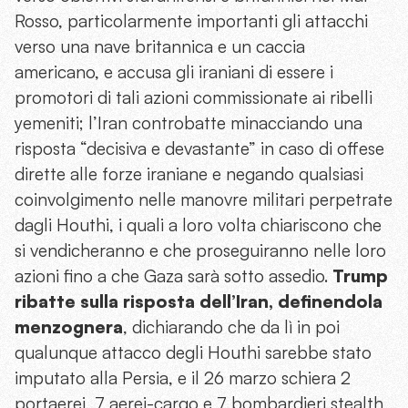
Rosso, particolarmente importanti gli attacchi
verso una nave britannica e un caccia
americano, e accusa gli iraniani di essere i
promotori di tali azioni commissionate ai ribelli
yemeniti; l’Iran controbatte minacciando una
risposta “decisiva e devastante” in caso di offese
dirette alle forze iraniane e negando qualsiasi
coinvolgimento nelle manovre militari perpetrate
dagli Houthi, i quali a loro volta chiariscono che
si vendicheranno e che proseguiranno nelle loro
azioni fino a che Gaza sarà sotto assedio.
Trump
ribatte sulla risposta dell’Iran, definendola
menzognera
, dichiarando che da lì in poi
qualunque attacco degli Houthi sarebbe stato
imputato alla Persia, e il 26 marzo schiera 2
portaerei, 7 aerei-cargo e 7 bombardieri stealth