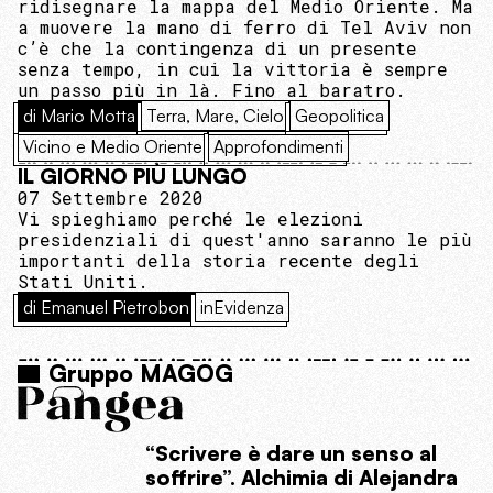
ridisegnare la mappa del Medio Oriente. Ma
a muovere la mano di ferro di Tel Aviv non
c’è che la contingenza di un presente
senza tempo, in cui la vittoria è sempre
un passo più in là. Fino al baratro.
di Mario Motta
Terra, Mare, Cielo
Geopolitica
Vicino e Medio Oriente
Approfondimenti
IL GIORNO PIÙ LUNGO
07 Settembre 2020
Vi spieghiamo perché le elezioni
presidenziali di quest'anno saranno le più
importanti della storia recente degli
Stati Uniti.
di Emanuel Pietrobon
inEvidenza
Gruppo MAGOG
“Scrivere è dare un senso al
soffrire”. Alchimia di Alejandra