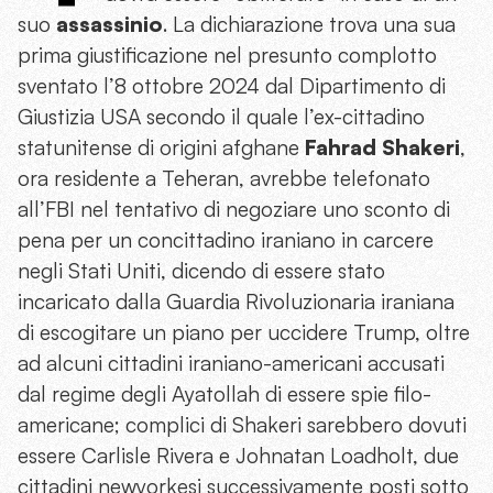
suo
assassinio
. La dichiarazione trova una sua
prima giustificazione nel presunto complotto
sventato l’8 ottobre 2024 dal Dipartimento di
Giustizia USA secondo il quale l’ex-cittadino
statunitense di origini afghane
Fahrad Shakeri
,
ora residente a Teheran, avrebbe telefonato
all’FBI nel tentativo di negoziare uno sconto di
pena per un concittadino iraniano in carcere
negli Stati Uniti, dicendo di essere stato
incaricato dalla Guardia Rivoluzionaria iraniana
di escogitare un piano per uccidere Trump, oltre
ad alcuni cittadini iraniano-americani accusati
dal regime degli Ayatollah di essere spie filo-
americane; complici di Shakeri sarebbero dovuti
essere Carlisle Rivera e Johnatan Loadholt, due
cittadini newyorkesi successivamente posti sotto