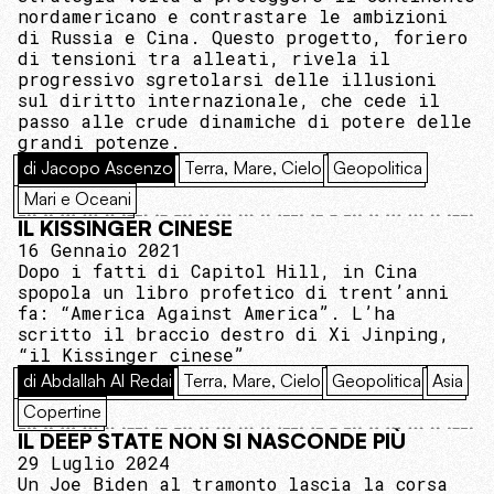
nordamericano e contrastare le ambizioni
di Russia e Cina. Questo progetto, foriero
di tensioni tra alleati, rivela il
progressivo sgretolarsi delle illusioni
sul diritto internazionale, che cede il
passo alle crude dinamiche di potere delle
grandi potenze.
di Jacopo Ascenzo
Terra, Mare, Cielo
Geopolitica
Mari e Oceani
IL KISSINGER CINESE
16 Gennaio 2021
Dopo i fatti di Capitol Hill, in Cina
spopola un libro profetico di trent’anni
fa: “America Against America”. L’ha
scritto il braccio destro di Xi Jinping,
“il Kissinger cinese”
di Abdallah Al Redai
Terra, Mare, Cielo
Geopolitica
Asia
Copertine
IL DEEP STATE NON SI NASCONDE PIÙ
29 Luglio 2024
Un Joe Biden al tramonto lascia la corsa