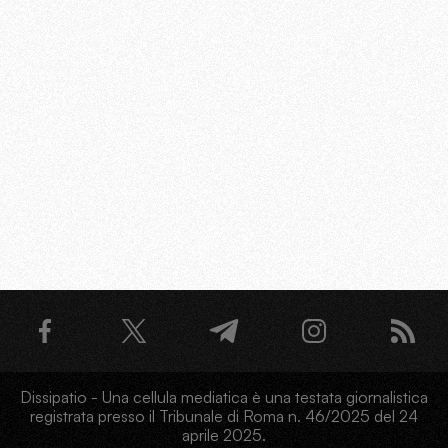
Dissipatio - Una cellula mediatica è una testata giornalistica
registrata presso il Tribunale di Roma n. 46/2025 del 24
aprile 2025.