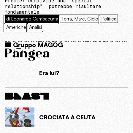
Premier condivide una "special
relationship", potrebbe risultare
fondamentale.
di Leonardo Gambacurta
Terra, Mare, Cielo
Politica
Americhe
Analisi
Gruppo MAGOG
Era lui?
CROCIATA A CEUTA