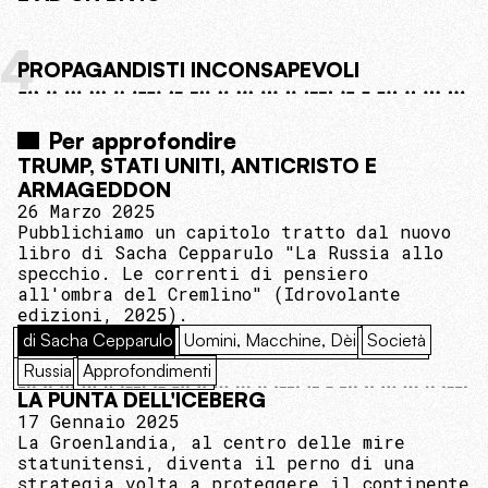
4
PROPAGANDISTI INCONSAPEVOLI
Per approfondire
TRUMP, STATI UNITI, ANTICRISTO E
ARMAGEDDON
26 Marzo 2025
Pubblichiamo un capitolo tratto dal nuovo
libro di Sacha Cepparulo "La Russia allo
specchio. Le correnti di pensiero
all'ombra del Cremlino" (Idrovolante
edizioni, 2025).
di Sacha Cepparulo
Uomini, Macchine, Dèi
Società
Russia
Approfondimenti
LA PUNTA DELL'ICEBERG
17 Gennaio 2025
La Groenlandia, al centro delle mire
statunitensi, diventa il perno di una
strategia volta a proteggere il continente