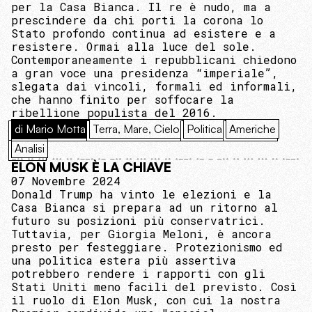
per la Casa Bianca. Il re è nudo, ma a
prescindere da chi porti la corona lo
Stato profondo continua ad esistere e a
resistere. Ormai alla luce del sole.
Contemporaneamente i repubblicani chiedono
a gran voce una presidenza “imperiale”,
slegata dai vincoli, formali ed informali,
che hanno finito per soffocare la
ribellione populista del 2016.
di Mario Motta
Terra, Mare, Cielo
Politica
Americhe
Analisi
ELON MUSK È LA CHIAVE
07 Novembre 2024
Donald Trump ha vinto le elezioni e la
Casa Bianca si prepara ad un ritorno al
futuro su posizioni più conservatrici.
Tuttavia, per Giorgia Meloni, è ancora
presto per festeggiare. Protezionismo ed
una politica estera più assertiva
potrebbero rendere i rapporti con gli
Stati Uniti meno facili del previsto. Così
il ruolo di Elon Musk, con cui la nostra