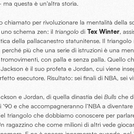
 ma questa è un’altra storia.
o chiamato per rivoluzionare la mentalità della 
, uno schema zen: il
triangolo
di
Tex Winter
, ass
tica della pallacanestro statunitense. Il triangolo
perché più che una serie di istruzioni è una menta
romovimenti, con palla e senza palla. Quello che
 Jackson è il suo profeta e Jordan, cui viene inse
etto esecutore. Risultato: sei finali di NBA, sei vit
Jackson e Jordan, di quella dinastia dei
Bulls
che d
ni ’90 e che accompagneranno l’NBA a diventar
del triangolo che dobbiamo conoscere per parlare
n ragazzino che come milioni di altri vede gioca
 innamora. E ne è ancora innamorato quando, nel 1