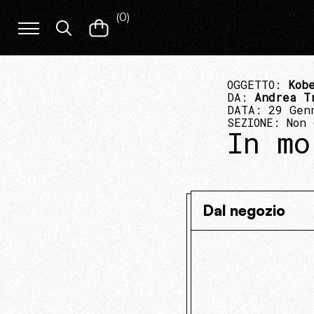
(
0
)
OGGETTO:
Kob
DA:
Andrea T
DATA: 29 Gen
SEZIONE:
Non 
In mo
Dal negozio