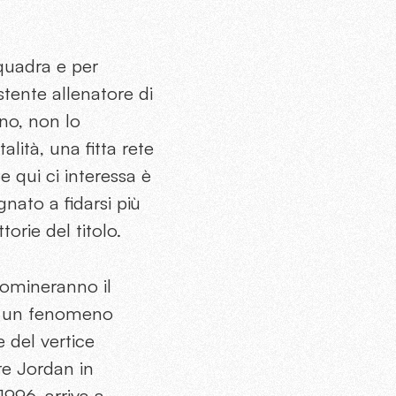
squadra e per
istente allenatore di
 no, non lo
lità, una fitta rete
 qui ci interessa è
gnato a fidarsi più
torie del titolo.
omineranno il
e un fenomeno
 del vertice
re Jordan in
996, arriva a