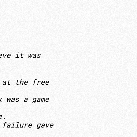
eve it was
 at the free
k was a game
re.
 failure gave