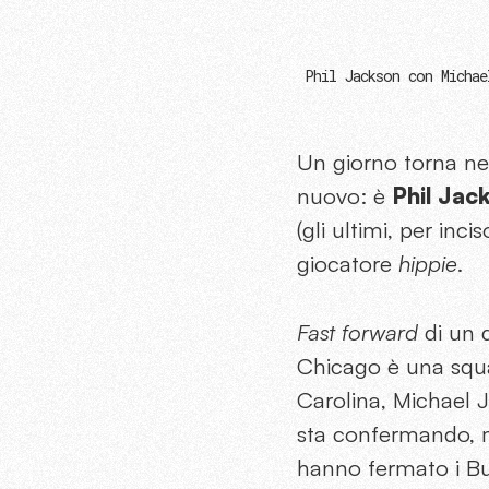
Phil Jackson con Michae
Un giorno torna ne
nuovo: è
Phil Jac
(gli ultimi, per inc
giocatore
hippie
.
Fast forward
di un d
Chicago è una squa
Carolina, Michael J
sta confermando, ma
hanno fermato i Bul