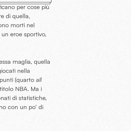
ificano per cose più
e di quella,
sono morti nel
 un eroe sportivo,
tessa maglia, quella
iocati nella
punti (quarto
all
 titolo NBA. Ma i
ti di statistiche,
mo con un po’ di