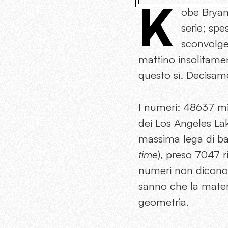
K
obe Bryan
serie; spe
sconvolgen
mattino insolitame
questo sì. Decisam
I numeri: 48637 min
dei Los Angeles Lak
massima lega di b
time
), preso 7047 r
numeri non dicono n
sanno che la matem
geometria.