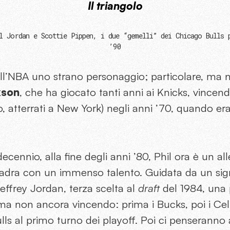
Il triangolo
l Jordan e Scottie Pippen, i due “gemelli” dei Chicago Bulls 
’90
ll’NBA uno strano personaggio; particolare, ma 
kson
, che ha giocato tanti anni ai Knicks, vincen
iso, atterrati a New York) negli anni ’70, quando e
ecennio, alla fine degli anni ’80, Phil ora è un al
dra con un immenso talento. Guidata da un sig
effrey Jordan, terza scelta al
draft
del 1984, una
 non ancora vincendo: prima i Bucks, poi i Celti
ls al primo turno dei playoff. Poi ci penseranno