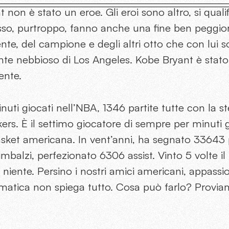
t non è stato un eroe.
Gli eroi sono altro, si qual
sso, purtroppo, fanno anche una fine ben peggior
te, del campione e degli altri otto che con lui 
nte nebbioso di Los Angeles.
Kobe Bryant è stato
ente.
uti giocati nell’NBA, 1346 partite tutte con la s
ers. È il settimo giocatore di sempre per minuti g
asket americana.
In vent’anni, ha segnato 33643 
imbalzi, perfezionato 6306 assist. Vinto 5 volte il
iente. Persino i nostri amici americani, appassiona
atica non spiega tutto. Cosa può farlo? Provia