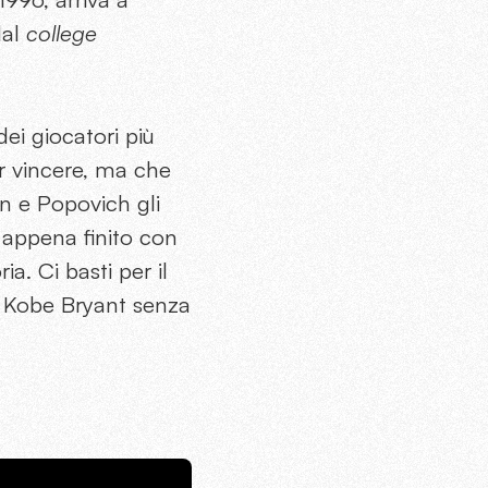
dal
college
dei giocatori più
er vincere, ma che
an e Popovich gli
, appena finito con
ria.
Ci basti per il
 Kobe Bryant senza