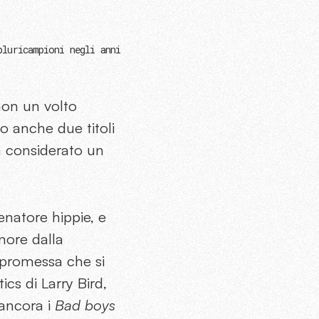
pluricampioni negli anni
non un volto
do anche due titoli
ra considerato un
lenatore hippie, e
nore dalla
 promessa che si
cs di Larry Bird,
 ancora i
Bad boys