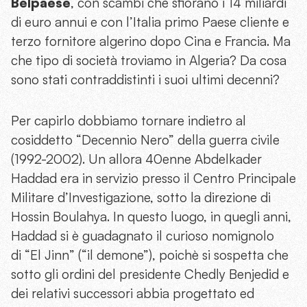
Belpaese
, con scambi che sfiorano i 14 miliardi
di euro annui e con l’Italia primo Paese cliente e
terzo fornitore algerino dopo Cina e Francia. Ma
che tipo di società troviamo in Algeria? Da cosa
sono stati contraddistinti i suoi ultimi decenni?
Per capirlo dobbiamo tornare indietro al
cosiddetto “Decennio Nero” della guerra civile
(1992-2002). Un allora 40enne Abdelkader
Haddad era in servizio presso il Centro Principale
Militare d’Investigazione, sotto la direzione di
Hossin Boulahya. In questo luogo, in quegli anni,
Haddad si è guadagnato il curioso nomignolo
di “El Jinn” (“il demone”), poichè si sospetta che
sotto gli ordini del presidente Chedly Benjedid e
dei relativi successori abbia progettato ed