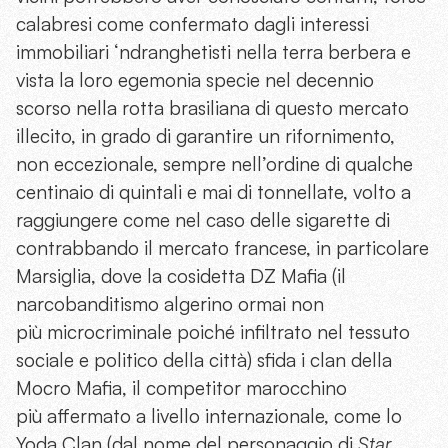
calabresi come confermato dagli interessi
immobiliari ‘ndranghetisti nella terra berbera e
vista la loro egemonia specie nel decennio
scorso nella rotta brasiliana di questo mercato
illecito, in grado di garantire un rifornimento,
non eccezionale, sempre nell’ordine di qualche
centinaio di quintali e mai di tonnellate, volto a
raggiungere come nel caso delle sigarette di
contrabbando il mercato francese, in particolare
Marsiglia, dove la cosidetta DZ Mafia (il
narcobanditismo algerino ormai non
più microcriminale poiché infiltrato nel tessuto
sociale e politico della città) sfida i clan della
Mocro Mafia, il competitor marocchino
più affermato a livello internazionale, come lo
Yoda Clan (dal nome del personaggio di
Star