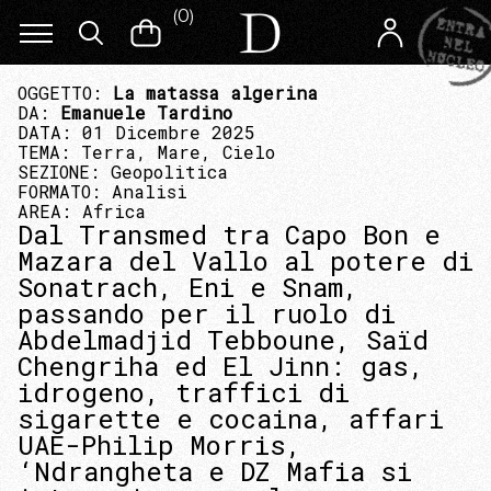
(
0
)
OGGETTO:
La matassa algerina
DA:
Emanuele Tardino
DATA: 01 Dicembre 2025
TEMA:
Terra, Mare, Cielo
SEZIONE:
Geopolitica
FORMATO:
Analisi
AREA:
Africa
Dal Transmed tra Capo Bon e
Mazara del Vallo al potere di
Sonatrach, Eni e Snam,
passando per il ruolo di
Abdelmadjid Tebboune, Saïd
Chengriha ed El Jinn: gas,
idrogeno, traffici di
sigarette e cocaina, affari
UAE-Philip Morris,
‘Ndrangheta e DZ Mafia si