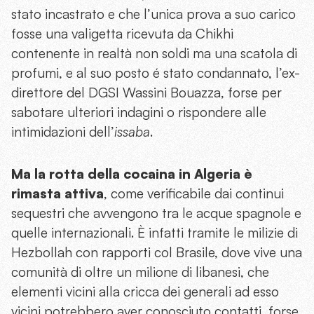
stato incastrato e che l’unica prova a suo carico
fosse una valigetta ricevuta da Chikhi
contenente in realtà non soldi ma una scatola di
profumi, e al suo posto é stato condannato, l’ex-
direttore del DGSI Wassini Bouazza, forse per
sabotare ulteriori indagini o rispondere alle
intimidazioni dell’
issaba
.
Ma la rotta della cocaina in Algeria è
rimasta attiva
, come verificabile dai continui
sequestri che avvengono tra le acque spagnole e
quelle internazionali. È infatti tramite le milizie di
Hezbollah con rapporti col Brasile, dove vive una
comunità di oltre un milione di libanesi, che
elementi vicini alla cricca dei generali ad esso
vicini potrebbero aver conosciuto contatti, forse