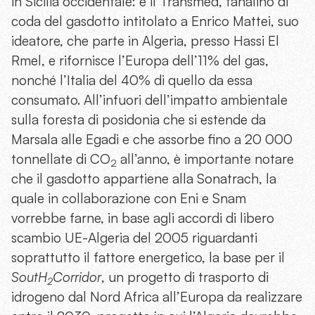
in Sicilia occidentale: è il Transmed, fanalino di
coda del gasdotto intitolato a Enrico Mattei, suo
ideatore, che parte in Algeria, presso Hassi El
Rmel, e rifornisce l’Europa dell’11% del gas,
nonché l’Italia del 40% di quello da essa
consumato. All’infuori dell’impatto ambientale
sulla foresta di posidonia che si estende da
Marsala alle Egadi e che assorbe fino a 20 000
tonnellate di CO
all’anno, è importante notare
2
che il gasdotto appartiene alla Sonatrach, la
quale in collaborazione con Eni e Snam
vorrebbe farne, in base agli accordi di libero
scambio UE-Algeria del 2005 riguardanti
soprattutto il fattore energetico, la base per il
SoutH
Corridor
, un progetto di trasporto di
2
idrogeno dal Nord Africa all’Europa da realizzare