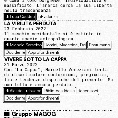
è come l’uomo borghese, individualista e
massificato. L’anarca cerca la sua libertà
nella trascendenza
di Luca Caddeo
inEvidenza
LA VIRILITÀ PERDUTA
23 Febbraio 2022
Il maschio occidentale si è estinto in
quanto specie antropologica.
di Michele Saracino
Uomini, Macchine, Dèi
Postumano
Occidente
Approfondimenti
VIVERE SOTTO LA CAPPA
31 Marzo 2022
Con “La Cappa”, Marcello Veneziani tenta
di disarticolare conformismi, pregiudizi,
tic e tendenze dispotiche del presente. Ma
non tutto è ancora perduto.
di Alessio Trabucco
Biblioteca Ideale
Recensioni
Occidente
Approfondimenti
Gruppo MAGOG