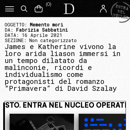
(
0
)
OGGETTO:
Memento mori
DA:
Fabrizia Sabbatini
DATA: 16 Aprile 2021
SEZIONE:
Non categorizzato
James e Katherine vivono la
loro arida liason immersi in
un tempo dilatato da
malinconie, ricordi e
individualismo come
protagonisti del romanzo
“Primavera” di David Szalay
I NASCOSTO. ENTRA NEL NUCLEO OP