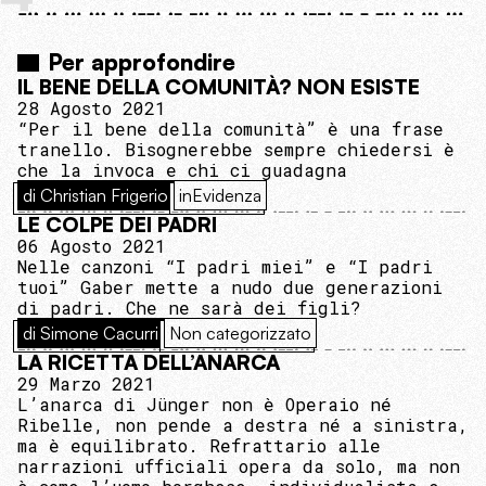
Per approfondire
IL BENE DELLA COMUNITÀ? NON ESISTE
28 Agosto 2021
“Per il bene della comunità” è una frase
tranello. Bisognerebbe sempre chiedersi è
che la invoca e chi ci guadagna
di Christian Frigerio
inEvidenza
LE COLPE DEI PADRI
06 Agosto 2021
Nelle canzoni “I padri miei” e “I padri
tuoi” Gaber mette a nudo due generazioni
di padri. Che ne sarà dei figli?
di Simone Cacurri
Non categorizzato
LA RICETTA DELL’ANARCA
29 Marzo 2021
L’anarca di Jünger non è Operaio né
Ribelle, non pende a destra né a sinistra,
ma è equilibrato. Refrattario alle
narrazioni ufficiali opera da solo, ma non