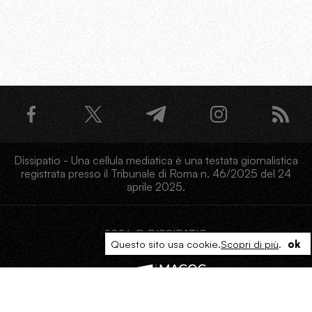
Dissipatio - Una cellula mediatica è una testata giornalistica
registrata presso il Tribunale di Roma n. 46/2025 del 24
aprile 2025.
2026 @ DISSIPATIO
Questo sito usa cookie.
Scopri di più
.
ok