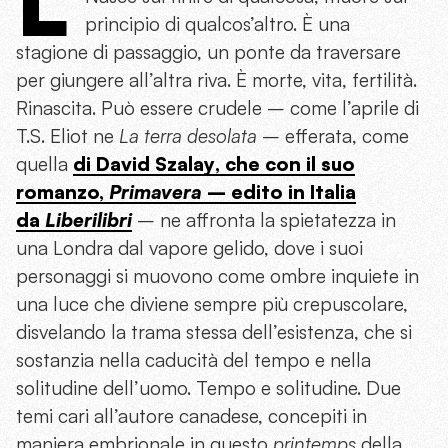
principio di qualcos’altro. È una
stagione di passaggio, un ponte da traversare
per giungere all’altra riva. È morte, vita, fertilità.
Rinascita. Può essere crudele – come l’aprile di
T.S. Eliot ne
La terra desolata
– efferata, come
quella
di
David Szalay
, che con il suo
romanzo,
Primavera
– edito in Italia
da
Liberilibri
– ne affronta la spietatezza in
una Londra dal vapore gelido, dove i suoi
personaggi si muovono come ombre inquiete in
una luce che diviene sempre più crepuscolare,
disvelando la trama stessa dell’esistenza, che si
sostanzia nella caducità del tempo e nella
solitudine dell’uomo. Tempo e solitudine. Due
temi cari all’autore canadese, concepiti in
maniera embrionale in questo
printemps
della