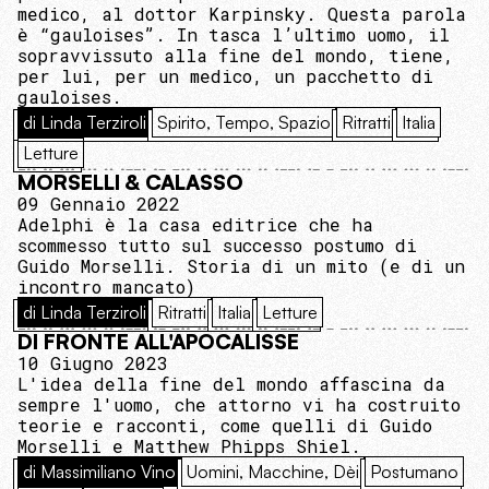
medico, al dottor Karpinsky. Questa parola
è “gauloises”. In tasca l’ultimo uomo, il
sopravvissuto alla fine del mondo, tiene,
per lui, per un medico, un pacchetto di
gauloises.
di Linda Terziroli
Spirito, Tempo, Spazio
Ritratti
Italia
Letture
MORSELLI & CALASSO
09 Gennaio 2022
Adelphi è la casa editrice che ha
scommesso tutto sul successo postumo di
Guido Morselli. Storia di un mito (e di un
incontro mancato)
di Linda Terziroli
Ritratti
Italia
Letture
DI FRONTE ALL'APOCALISSE
10 Giugno 2023
L'idea della fine del mondo affascina da
sempre l'uomo, che attorno vi ha costruito
teorie e racconti, come quelli di Guido
Morselli e Matthew Phipps Shiel.
di Massimiliano Vino
Uomini, Macchine, Dèi
Postumano