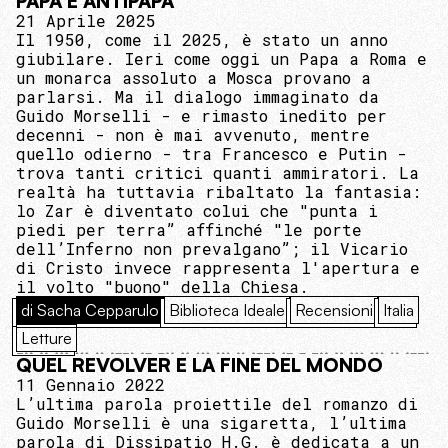
PAPA E ANTIPAPA
21 Aprile 2025
Il 1950, come il 2025, è stato un anno
giubilare. Ieri come oggi un Papa a Roma e
un monarca assoluto a Mosca provano a
parlarsi. Ma il dialogo immaginato da
Guido Morselli - e rimasto inedito per
decenni - non è mai avvenuto, mentre
quello odierno - tra Francesco e Putin -
trova tanti critici quanti ammiratori. La
realtà ha tuttavia ribaltato la fantasia:
lo Zar è diventato colui che "punta i
piedi per terra” affinché "le porte
dell’Inferno non prevalgano”; il Vicario
di Cristo invece rappresenta l'apertura e
il volto "buono" della Chiesa.
di Sacha Cepparulo
Biblioteca Ideale
Recensioni
Italia
Letture
QUEL REVOLVER E LA FINE DEL MONDO
11 Gennaio 2022
L’ultima parola proiettile del romanzo di
Guido Morselli è una sigaretta, l’ultima
parola di Dissipatio H.G. è dedicata a un