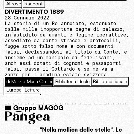
Altrove
Racconti
DIVERTIMENTO 1889
28 Gennaio 2022
La storia di un Re annoiato, estenuato
dalle mille inopportune beghe di palazzo,
infastidito da amanti e Regine iperattive,
assediato da carte stracce e protocolli,
fugge sotto falso nome e con documenti
falsi, declassandosi al titolo di Conte, e
insieme ad un manipolo di fedelissimi,
anch’essi dotati di cognomi e passaporti
falsi, passa il Gottardo e se ne va a
zonzo per l’anodina estate svizzera.
di Marzio Maria Cimini
Biblioteca Ideale
Biblioteca ideale
Europa
Letture
Gruppo MAGOG
“Nella mollica delle stelle”. Le