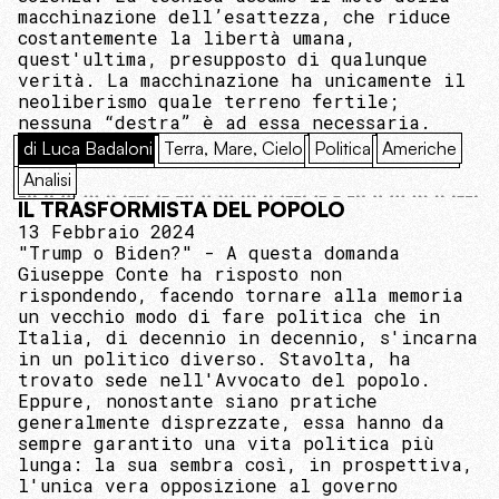
macchinazione dell’esattezza, che riduce
costantemente la libertà umana,
quest'ultima, presupposto di qualunque
verità. La macchinazione ha unicamente il
neoliberismo quale terreno fertile;
nessuna “destra” è ad essa necessaria.
di Luca Badaloni
Terra, Mare, Cielo
Politica
Americhe
Analisi
IL TRASFORMISTA DEL POPOLO
13 Febbraio 2024
"Trump o Biden?" - A questa domanda
Giuseppe Conte ha risposto non
rispondendo, facendo tornare alla memoria
un vecchio modo di fare politica che in
Italia, di decennio in decennio, s'incarna
in un politico diverso. Stavolta, ha
trovato sede nell'Avvocato del popolo.
Eppure, nonostante siano pratiche
generalmente disprezzate, essa hanno da
sempre garantito una vita politica più
lunga: la sua sembra così, in prospettiva,
l'unica vera opposizione al governo