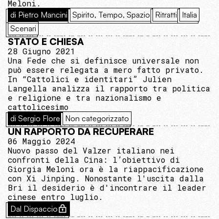
Meloni.
di Pietro Mancini
Spirito, Tempo, Spazio
Ritratti
Italia
Scenari
STATO E CHIESA
28 Giugno 2021
Una Fede che si definisce universale non
può essere relegata a mero fatto privato.
In “Cattolici e identitari” Julien
Langella analizza il rapporto tra politica
e religione e tra nazionalismo e
cattolicesimo
di Sergio Flore
Non categorizzato
UN RAPPORTO DA RECUPERARE
06 Maggio 2024
Nuovo passo del Valzer italiano nei
confronti della Cina: l’obiettivo di
Giorgia Meloni ora è la riappacificazione
con Xi Jinping. Nonostante l'uscita dalla
Bri il desiderio è d'incontrare il leader
cinese entro luglio.
Dal Dispaccio