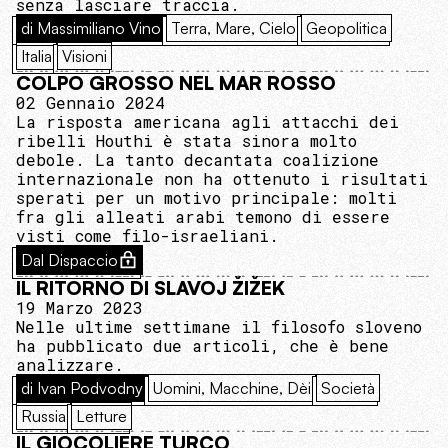
senza lasciare traccia.
di Massimiliano Vino
Terra, Mare, Cielo
Geopolitica
Italia
Visioni
COLPO GROSSO NEL MAR ROSSO
02 Gennaio 2024
La risposta americana agli attacchi dei
ribelli Houthi è stata sinora molto
debole. La tanto decantata coalizione
internazionale non ha ottenuto i risultati
sperati per un motivo principale: molti
fra gli alleati arabi temono di essere
visti come filo-israeliani.
Dal Dispaccio
IL RITORNO DI SLAVOJ ŽIŽEK
19 Marzo 2023
Nelle ultime settimane il filosofo sloveno
ha pubblicato due articoli, che è bene
analizzare.
di Ivan Podvodny
Uomini, Macchine, Dèi
Società
Russia
Letture
IL GIOCOLIERE TURCO