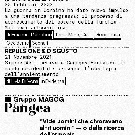
02 Febbraio 2023
La guerra in Ucraina ha dato nuovo impulso
a una tendenza pregressa: il processo di
accrescimento del potere della Turchia.
Mai così autocentrica.
di Emanuel Pietrobon
Terra, Mare, Cielo
Geopolitica
Occidente
Scenari
REPULSIONE & DISGUSTO
21 Novembre 2021
Simone Weil scrive a Georges Bernanos: il
mondo occidentale persegue l’ideologia
dell’annientamento
di Livia Di Vona
inEvidenza
Gruppo MAGOG
“Vide uomini che divoravano
altri uomini” – o della ricerca
dell’armonia