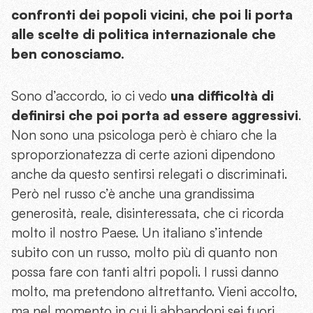
confronti dei popoli vicini, che poi li porta
alle scelte di politica internazionale che
ben conosciamo.
Sono d’accordo, io ci vedo
una difficoltà di
definirsi che poi porta ad essere aggressivi
.
Non sono una psicologa però è chiaro che la
sproporzionatezza di certe azioni dipendono
anche da questo sentirsi relegati o discriminati.
Però nel russo c’è anche una grandissima
generosità, reale, disinteressata, che ci ricorda
molto il nostro Paese. Un italiano s’intende
subito con un russo, molto più di quanto non
possa fare con tanti altri popoli. I russi danno
molto, ma pretendono altrettanto. Vieni accolto,
ma nel momento in cui li abbandoni sei fuori.