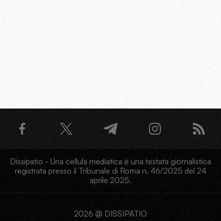
Dissipatio - Una cellula mediatica è una testata giornalistica
registrata presso il Tribunale di Roma n. 46/2025 del 24
aprile 2025.
2026 @ DISSIPATIO