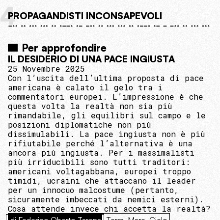
4
PROPAGANDISTI INCONSAPEVOLI
Per approfondire
IL DESIDERIO DI UNA PACE INGIUSTA
25 Novembre 2025
Con l’uscita dell’ultima proposta di pace
americana è calato il gelo tra i
commentatori europei. L’impressione è che
questa volta la realtà non sia più
rimandabile, gli equilibri sul campo e le
posizioni diplomatiche non più
dissimulabili. La pace ingiusta non è più
rifiutabile perché l’alternativa è una
ancora più ingiusta. Per i massimalisti
più irriducibili sono tutti traditori:
americani voltagabbana, europei troppo
timidi, ucraini che attaccano il leader
per un innocuo malcostume (pertanto,
sicuramente imbeccati da nemici esterni).
Cosa attende invece chi accetta la realtà?
di Federico Oberto Tarena
Terra, Mare, Cielo