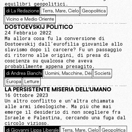
equilibri geopolitici.
di La Redazione
Terra, Mare, Cielo
Geopolitica
Vicino e Medio Oriente
DOSTOEVSKIJ POLITICO
24 Febbraio 2022
Ma allora cosa fu la conversione di
Dostoevskij dall’eurofilia giovanile allo
slavismo dopo il carcere? Fu un passaggio
di ritorno alle origini, di presa di
coscienza su qualcosa che aveva
probabilmente appena presagito.
di Andrea Bianchi
Uomini, Macchine, Dèi
Società
Europa
Letture
LA PERSISTENTE MISERIA DELL'UMANO
16 Ottobre 2023
Un altro conflitto e un'altra chiamata
alle armi ideologiche. Ma più che mai
emerge il desiderio di non scegliere fra
Israele e Palestina, cercando una fuga dal
circolo vizioso.
di Giovanni Lippa Liberale
Terra, Mare, Cielo
Geopolitica