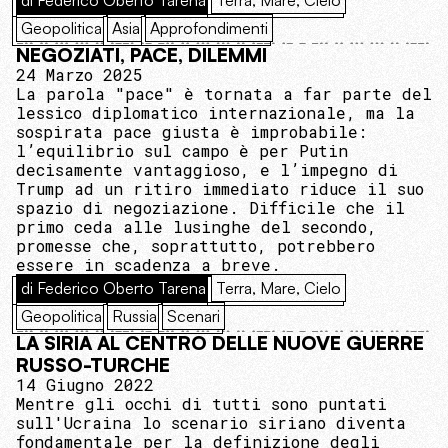
Geopolitica
Asia
Approfondimenti
NEGOZIATI, PACE, DILEMMI
24 Marzo 2025
La parola "pace" è tornata a far parte del
lessico diplomatico internazionale, ma la
sospirata pace giusta è improbabile:
l’equilibrio sul campo è per Putin
decisamente vantaggioso, e l’impegno di
Trump ad un ritiro immediato riduce il suo
spazio di negoziazione. Difficile che il
primo ceda alle lusinghe del secondo,
promesse che, soprattutto, potrebbero
essere in scadenza a breve.
di Federico Oberto Tarena
Terra, Mare, Cielo
Geopolitica
Russia
Scenari
LA SIRIA AL CENTRO DELLE NUOVE GUERRE
RUSSO-TURCHE
14 Giugno 2022
Mentre gli occhi di tutti sono puntati
sull'Ucraina lo scenario siriano diventa
fondamentale per la definizione degli