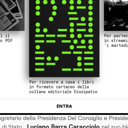
Per partec
il il
in streami
to PDF
'i martedì
Per ricevere a casa i libri
in formato cartaceo della
collana editoriale Dissipatio
ENTRA
egretario della Presidenza Del Consiglio e Presid
 di Stato ,
Luciano Barra Caracciolo
nel suo b