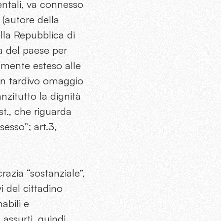
entali, va connesso
(autore della
ella Repubblica di
ca del paese per
almente esteso alle
 in tardivo omaggio
nzitutto la dignità
st., che riguarda
sesso”; art.3,
azia “sostanziale”,
vi del cittadino
abili e
assurti, quindi,