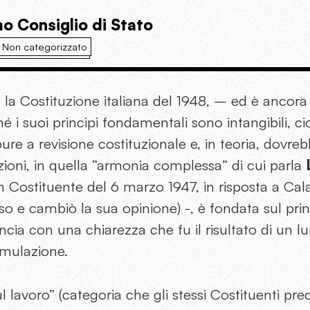
mo Consiglio di Stato
Non categorizzato
la Costituzione italiana del 1948, – ed è ancora c
hé i suoi principi fondamentali sono intangibili, c
ure a revisione costituzionale e, in teoria, dovre
izioni, in quella “armonia complessa” di cui parla
L
in Costituente del 6 marzo 1947, in risposta a Ca
so e cambiò la sua opinione) -, è fondata sul princ
uncia con una chiarezza che fu il risultato di un l
rmulazione.
 lavoro” (categoria che gli stessi Costituenti pr