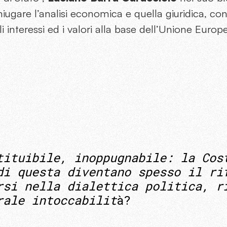
niugare l’analisi economica e quella giuridica, co
 interessi ed i valori alla base dell’Unione Europea
tituibile, inoppugnabile: la Cos
di questa diventano spesso il ri
rsi nella dialettica politica, r
rale intoccabilit
à?