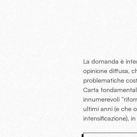
La domanda è inter
opinione diffusa, c
problematiche costit
Carta fondamentale.
innumerevoli “riform
ultimi anni (e che 
intensificazione), i