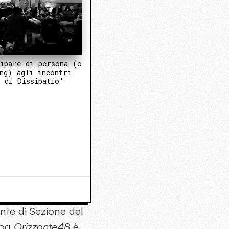
ipare di persona (o
ng) agli incontri
 di Dissipatio'
ente di Sezione del
log
Orizzonte48
è