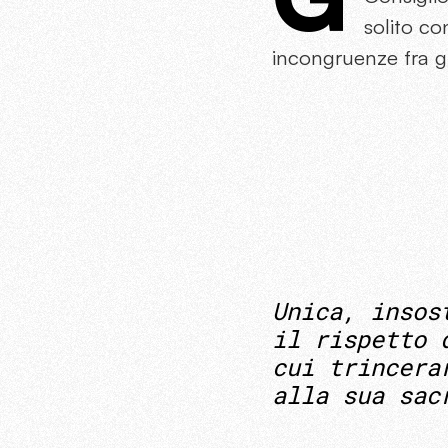
solito co
incongruenze fra gli
Unica, insos
il rispetto 
cui trincera
alla sua sac