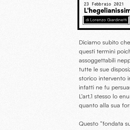
23 Febbraio 2021
L'hegelianissi
di Lorenzo Giardinetti
Diciamo subito che 
questi termini poic
assoggettabili nepp
tutte le sue dispos
storico intervento 
infatti ne fu persua
L’art.1 stesso lo en
quanto alla sua fo
Questo “fondata sul