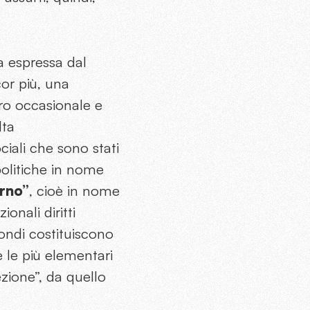
ca espressa dal
cor più, una
tro occasionale e
lta
ciali che sono stati
politiche in nome
rno”
, cioè in nome
onali diritti
condi costituiscono
è le più elementari
ezione”, da quello