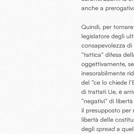
anche a prerogativa
Quindi, per tornare 
legislatore degli ul
consapevolezza di q
“tattica” difesa del
oggettivamente, sem
inesorabilmente rid
del “ce lo chiede l
di trattati Ue, è ar
“negativi” di libert
il presupposto per r
libertà delle costit
degli
spread
a quel