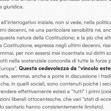
 giuridica.
all’interrogativo iniziale, non si vede, nella politi
timi decenni, né una particolare sensibilità né, an
uesta natura della Costituzione; e la più che al
la Costituzione, espressa negli ultimi decenni, risa
mai, per non essersi mai incentrata sui diritti so
otti nella sostanziale concordia di tutte le forze 
’Europa”.
Questa cedevolezza da “vincolo este
rivata, semmai, anche a porre in discussione i tradizi
à che, in quelli sociali, sono contenuti poiché i se
endere effettivamente estesi a “tutti” i primi (cio
uzioni liberali ottocentesche, che vari “stati di ecc
lo sanitario hanno consistentemente limitato).