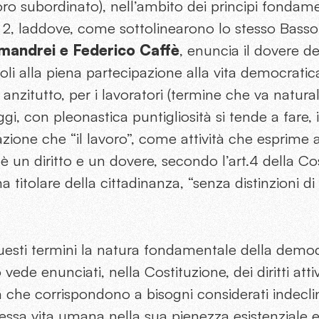
avoro subordinato), nell’ambito dei principi fondam
 2, laddove, come sottolinearono lo stesso Basso 
mandrei e Federico Caffè
, enuncia il dovere d
oli alla piena partecipazione alla vita democrati
, anzitutto, per i lavoratori (termine che va natur
ggi, con pleonastica puntigliosità si tende a fare,
azione che “il lavoro”, come attività che esprime a
è un diritto e un dovere, secondo l’art.4 della Co
itolare della cittadinanza, “senza distinzioni di 
esti termini la natura fondamentale della democr
 vede enunciati, nella Costituzione, dei diritti atti
 che corrispondono a bisogni considerati indeclin
tessa vita umana nella sua pienezza esistenziale e 