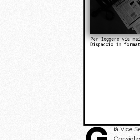
Per leggere via ma
Dispaccio in forma
G
ià Vice S
Consiglio