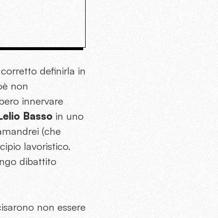
orretto definirla in
ioè non
bbero innervare
elio Basso
in uno
lamandrei (che
ipio lavoristico.
ungo dibattito
ecisarono non essere