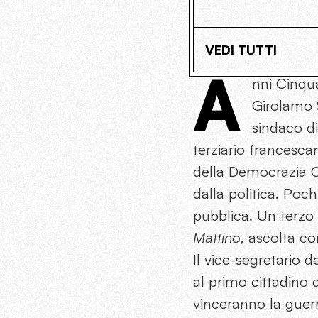
VEDI TUTTI
A
nni Cinqu
Girolamo S
sindaco di
terziario francesca
della Democrazia Cri
dalla politica. Poch
pubblica. Un terzo
Mattino
, ascolta c
Il vice-segretario de
al primo cittadino d
vinceranno la guerr