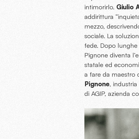
intimorirlo.
Giulio 
addirittura “inquiet
mezzo, descrivendo 
sociale. La soluzio
fede. Dopo lunghe tr
Pignone diventa l’
statale ed economia
a fare da maestro d
Pignone
, industria
di AGIP, azienda con