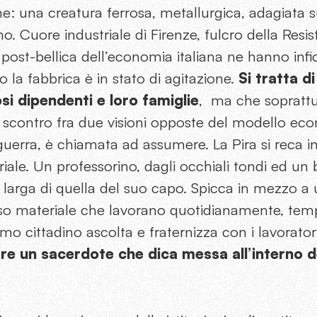
e: una creatura ferrosa, metallurgica, adagiata su
o. Cuore industriale di Firenze, fulcro della Resist
 post-bellica dell’economia italiana ne hanno infic
la fabbrica è in stato di agitazione.
Si tratta d
i dipendenti e loro famiglie
, ma che soprattu
i scontro fra due visioni opposte del modello econ
guerra, è chiamata ad assumere. La Pira si reca in 
riale. Un professorino, dagli occhiali tondi ed un 
larga di quella del suo capo. Spicca in mezzo a u
sso materiale che lavorano quotidianamente, temp
rimo cittadino ascolta e fraternizza con i lavorator
re un sacerdote che dica messa all’interno d