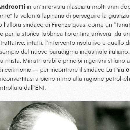
Andreotti
in un’intervista rilasciata molti anni do
ante” la volontà lapiriana di perseguire la giustizi
l’allora sindaco di Firenze quasi come un “fanati
ne per la storica fabbrica fiorentina arriverà da u
attative, infatti, l’intervento risolutivo è quello di
esempio del nuovo paradigma industriale italiano
 mista. Ministri arabi e principi nigeriani sfilano
i cerimonie – per incontrare il sindaco La Pira
e 
 riconvertitasi a pieno ritmo alla ragione petrol-c
trollata dall’ENI.