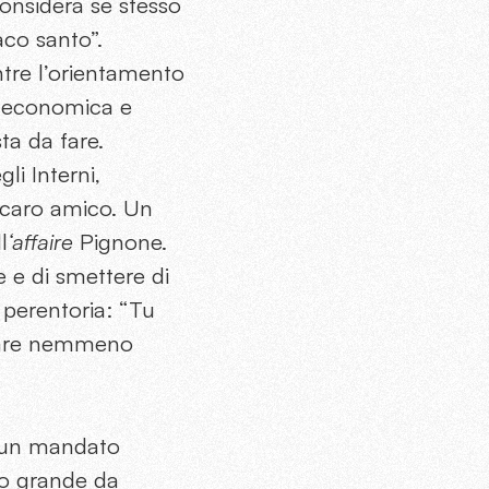
considera se stesso
aco santo”.
tre l’orientamento
a economica e
ta da fare.
li Interni,
o caro amico. Un
l
‘affaire
Pignone.
 e di smettere di
è perentoria: “Tu
colare nemmeno
 a un mandato
to grande da