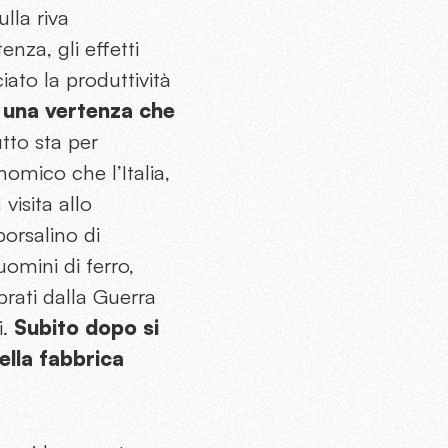
lla riva
enza, gli effetti
iato la produttività
i una vertenza che
tto sta per
omico che l’Italia,
visita allo
borsalino di
omini di ferro,
rati dalla Guerra
i.
Subito dopo si
ella fabbrica