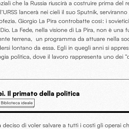
iali che la Russia riuscirà a costruire prima del 
, l’URSS lancerà nei cieli il suo Sputnik, serviranno 
ofezia. Giorgio La Pira controbatte così: i sovieti
o. La Fede, nella visione di La Pira, non è una 
mente terrena, un programma da attuare nella so
udersi lontano da essa. Egli in quegli anni si appre
ogia politica, dove il lavoro rappresenta uno dei 
. Il primato della politica
Biblioteca ideale
a deciso di voler salvare a tutti i costi gli operai 