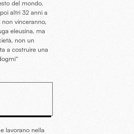
resto del mondo.
poi altri 32 anni a
ci non vinceranno,
fuga eleusina, ma
cietà, non un
sta a costruire una
“dogmi”
che lavorano nella