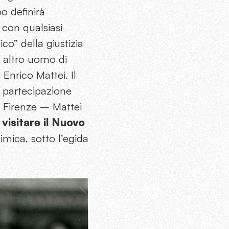
po definirà
a con qualsiasi
co” della giustizia
n altro uomo di
 Enrico Mattei. Il
: partecipazione
 a Firenze – Mattei
visitare il Nuovo
himica, sotto l’egida