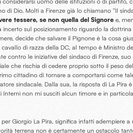
 considerarsi uomo delle istituzioni o di partito, 
 di Dio. Molti a Firenze già lo chiamano “Il sind
vere tessere, se non quella del Signore
e, men
ra incerto sul posizionamento riguardo la dottrin
mere, decide che salvare il Pignone è la cosa gius
, cavallo di razza della DC, al tempo è Ministro deg
e contro le iniziative del sindaco di Firenze, su
ale che rischia di cedere proprio sotto il peso del
rimo cittadino di tornare a comportarsi come tale
tatore sindacale. Dalla sua, la risposta di La Pira 
i Interni non mi susciti alcun timore e in parti
, per Giorgio La Pira, significa infatti adempiere
torità terrena non è certamente un ostacolo tan