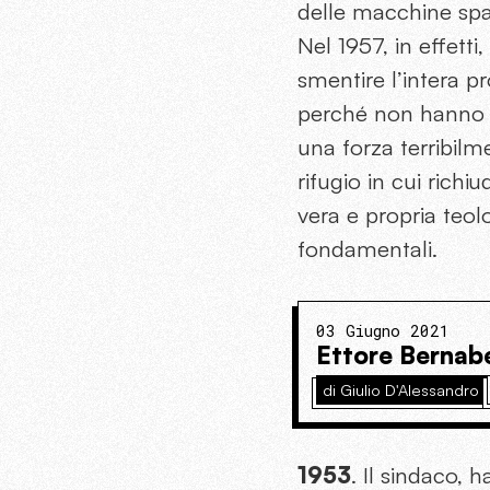
delle macchine spaz
Nel 1957, in effetti
smentire l’intera pr
perché non hanno Di
una forza terribil
rifugio in cui richi
vera e propria teol
fondamentali.
03 Giugno 2021
Ettore Bernabei
di Giulio D'Alessandro
1953
. Il sindaco, h