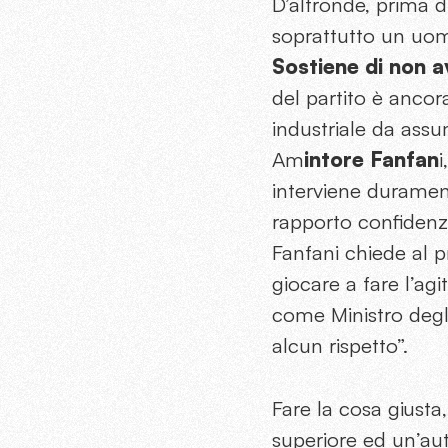
D’altronde, prima di
soprattutto un uomo
Sostiene di non a
del partito è anco
industriale da assu
Am
intore Fanfan
i
interviene durament
rapporto confidenzi
Fanfani chiede al p
giocare a fare l’agi
come Ministro degl
alcun rispetto”.
Fare la cosa giusta
superiore ed un’au