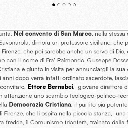
anta.
Nel convento di San Marco
, nella stessa 
avonarola, dimora un professore siciliano, che p
 Firenze, che poi sarebbe anche un servo di Dio,
no con il nome di Fra’ Raimondo. Giuseppe Dosset
stiana è giunto in visita per annunciargli la sua de
i anni dopo verrà infatti ordinato sacerdote, lasci
 convitato,
Ettore Bernabe
i
, giovane direttore 
on attenzione uno scambio teologico-politico-tecn
lla
Democrazia Cristiana
, il partito più potent
i Firenze, che li ospita nella piccola stanza, una ve
a fredda, il Comunismo trionferà, trainato dalla 