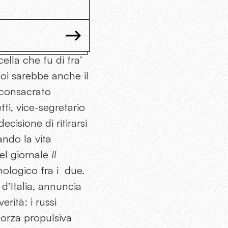
cella che fu di fra’
oi sarebbe anche il
 consacrato
ti, vice-segretario
cisione di ritirarsi
ando la vita
del giornale
Il
ologico fra i due.
e d’Italia, annuncia
rità: i russi
forza propulsiva