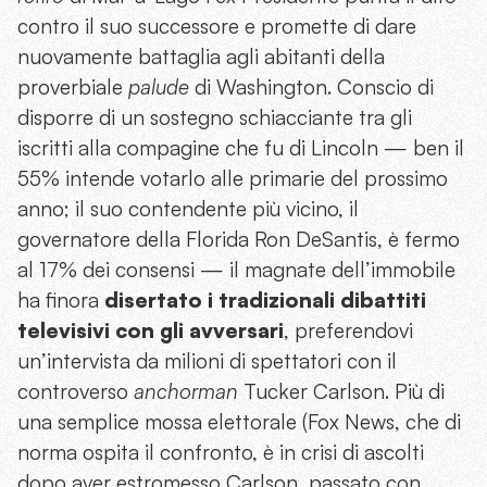
contro il suo successore e promette di dare
nuovamente battaglia agli abitanti della
proverbiale
palude
di Washington. Conscio di
disporre di un sostegno schiacciante tra gli
iscritti alla compagine che fu di Lincoln — ben il
55% intende votarlo alle primarie del prossimo
anno; il suo contendente più vicino, il
governatore della Florida Ron DeSantis, è fermo
al 17% dei consensi — il magnate dell’immobile
ha finora
disertato i tradizionali dibattiti
televisivi con gli avversari
, preferendovi
un’intervista da milioni di spettatori con il
controverso
anchorman
Tucker Carlson. Più di
una semplice mossa elettorale (Fox News, che di
norma ospita il confronto, è in crisi di ascolti
dopo aver estromesso Carlson, passato con