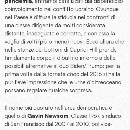
pandemia
, entrambi catalizzati dal dispendioso
coinvolgimento nel conflitto ucraino. Ovunque
nel Paese è diffusa la sfiducia nei confronti di
una classe dirigente da molti considerata
distante, inadeguata e corrotta, e con essa la
voglia di volti (più o meno) nuovi. Ecco allora che
nelle stanze dei bottoni di Capitol Hill prende
timidamente corpo il dibattito intorno a delle
possibili alternative al duo Biden/Trump: per la
prima volta dalla tornata
choc
del 2016 si ha la
pur lieve impressione che le urne d’oltreoceano
possano regalare qualche sorpresa.
Il nome più quotato nell’area democratica è
quello di
Gavin Newsom
. Classe 1967, sindaco
di San Francisco dal 2007 al 2010, poi vice-