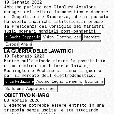
10 Gennaio 2022
Abbiamo parlato con Gianluca Ansalone,
manager del settore farmaceutico e docente
di Geopolitica e Sicurezza, che in passato
ha svolto incarichi istituzionali presso
la Presidenza del Consiglio dei Ministri,
sugli scenari mondiali post-pandemici.
di Sacha Cepparulo
Visioni, Dottrine, Idee
Interviste
Europa
Analisi
LA GUERRA DELLE LAVATRICI
10 Febbraio 2023
Mentre sullo sfondo rimane la possibilità
di un confronto militare a Taiwan,
Washington e Pechino si fanno la guerra
per il mercato dell’elettrodomestico.
di La Redazione
Acciaio, Legno, Cemento
Economia
Sottoterra
Approfondimenti
OBIETTIVO KHARG
03 Aprile 2026
L’egemone potrebbe essere entrato in una
trappola senza uscita, e sta studiando