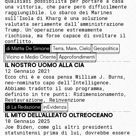
qualsiasi possibilità per portare a casa
una vittoria, che pare però difficilmente
raggiungibile. Lo sbarco dei Marines
sull’Isola di Kharg è una soluzione
valutata seriamente dall’amministrazione
Trump. Un’operazione estremamente
rischiosa, ma forse capace di svoltare il
conflitto.
di Mattia De Simone
Terra, Mare, Cielo
Geopolitica
Vicino e Medio Oriente
Approfondimenti
IL NOSTRO UOMO ALLA CIA
12 Gennaio 2021
Ecco chi è e cosa pensa William J. Burns,
neo-nominato capo dell’Intelligence.
Abbiamo tradotto il suo programma,
definito in tre punti: Ridimensionamento,
Restaurazione, Reinvenzione
di La Redazione
inEvidenza
IL MITO DELL'ALLEATO OLTREOCEANO
10 Gennaio 2025
Joe Biden, come gli altri presidenti
statunitensi prima di lui, dovrebbe essere