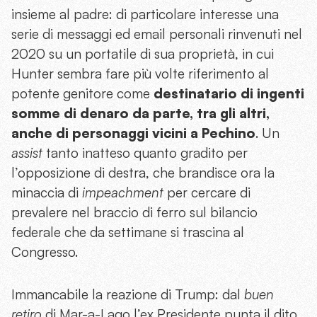
insieme al padre: di particolare interesse una
serie di messaggi ed email personali rinvenuti nel
2020 su un portatile di sua proprietà, in cui
Hunter sembra fare più volte riferimento al
potente genitore come
destinatario di ingenti
somme di denaro da parte, tra gli altri,
anche di personaggi vicini a Pechino
. Un
assist
tanto inatteso quanto gradito per
l’opposizione di destra, che brandisce ora la
minaccia di
impeachment
per cercare di
prevalere nel braccio di ferro sul bilancio
federale che da settimane si trascina al
Congresso.
Immancabile la reazione di Trump: dal
buen
retiro
di Mar-a-Lago l’ex Presidente punta il dito