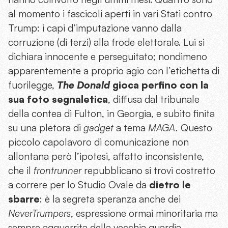
al momento i fascicoli aperti in vari Stati contro
Trump: i capi d’imputazione vanno dalla
corruzione (di terzi) alla frode elettorale. Lui si
dichiara innocente e perseguitato; nondimeno
apparentemente a proprio agio con l’etichetta di
fuorilegge,
The Donald
gioca perfino con la
sua foto segnaletica
, diffusa dal tribunale
della contea di Fulton, in Georgia, e subito finita
su una pletora di
gadget
a tema
MAGA.
Questo
piccolo capolavoro di comunicazione non
allontana però l’ipotesi, affatto inconsistente,
che il
frontrunner
repubblicano si trovi costretto
a correre per lo Studio Ovale da
dietro le
sbarre
: è la segreta speranza anche dei
NeverTrumpers
, espressione ormai minoritaria ma
sempre agguerrita della vecchia guardia