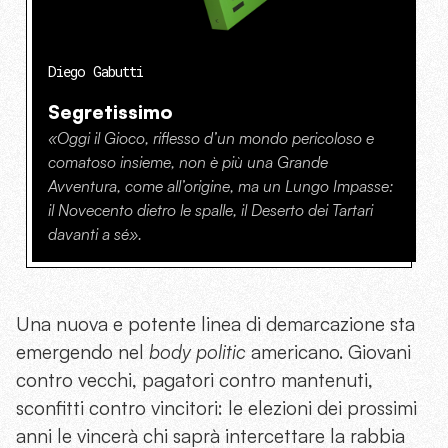
Diego Gabutti
Segretissimo
«Oggi il Gioco, riflesso d’un mondo pericoloso e
comatoso insieme, non è più una Grande
Avventura, come all’origine, ma un Lungo Impasse:
il Novecento dietro le spalle, il Deserto dei Tartari
davanti a sé».
Una nuova e potente linea di demarcazione sta
emergendo nel
body politic
americano. Giovani
contro vecchi, pagatori contro mantenuti,
sconfitti contro vincitori: le elezioni dei prossimi
anni le vincerà chi saprà intercettare la rabbia