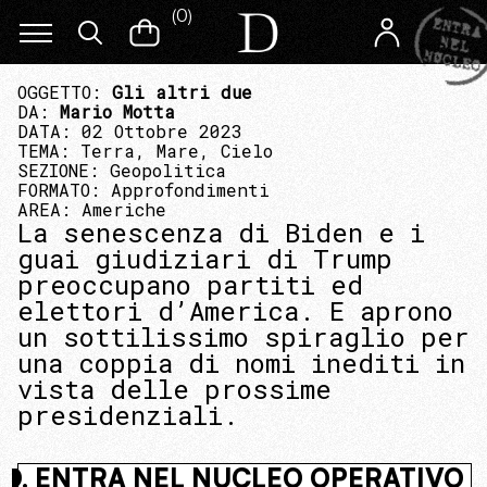
(
0
)
OGGETTO:
Gli altri due
DA:
Mario Motta
DATA: 02 Ottobre 2023
TEMA:
Terra, Mare, Cielo
SEZIONE:
Geopolitica
FORMATO:
Approfondimenti
AREA:
Americhe
La senescenza di Biden e i
guai giudiziari di Trump
preoccupano partiti ed
elettori d’America. E aprono
un sottilissimo spiraglio per
una coppia di nomi inediti in
vista delle prossime
presidenziali.
I NASCOSTO. ENTRA NEL NUCLEO OP