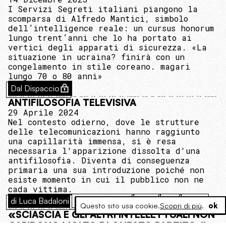
I Servizi Segreti italiani piangono la
scomparsa di Alfredo Mantici, simbolo
dell’intelligence reale: un cursus honorum
lungo trent’anni che lo ha portato ai
vertici degli apparati di sicurezza. «La
situazione in ucraina? finirà con un
congelamento in stile coreano. magari
lungo 70 o 80 anni»
Dal Dispaccio
ANTIFILOSOFIA TELEVISIVA
29 Aprile 2024
Nel contesto odierno, dove le strutture
delle telecomunicazioni hanno raggiunto
una capillarità immensa, si è resa
necessaria l'apparizione dissolta d'una
antifilosofia. Diventa di conseguenza
primaria una sua introduzione poiché non
esiste momento in cui il pubblico non ne
cada vittima.
di Luca Badaloni
Cavi, Carta, Dati
Media
Italia
Visioni
Questo sito usa cookie.
Scopri di più
.
ok
«SCIASCIA E GLI ALTRI INTELLETTUALI NON
CAPIRONO MOLTO DI QUESTO PARTITO. IL