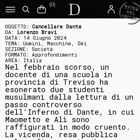
(
0
)
OGGETTO:
Cancellare Dante
DA:
Lorenzo Bravi
DATA: 14 Giugno 2024
TEMA:
Uomini, Macchine, Dèi
SEZIONE:
Società
FORMATO:
Approfondimenti
AREA:
Italia
Nel febbraio scorso, un
docente di una scuola in
provincia di Treviso ha
esonerato due studenti
musulmani dalla lettura di un
passo controverso
dell’Inferno di Dante, in cui
Maometto e Alì sono
raffigurati in modo cruento.
La vicenda, resa pubblica