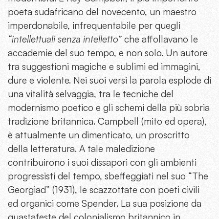
poeta sudafricano del novecento, un maestro
imperdonabile, infrequentabile per quegli
“intellettuali senza intelletto”
che affollavano le
accademie del suo tempo, e non solo. Un autore
tra suggestioni magiche e sublimi ed immagini,
dure e violente. Nei suoi versi la parola esplode di
una vitalità selvaggia, tra le tecniche del
modernismo poetico e gli schemi della più sobria
tradizione britannica. Campbell (mito ed opera),
è attualmente un dimenticato, un proscritto
della letteratura. A tale maledizione
contribuirono i suoi dissapori con gli ambienti
progressisti del tempo, sbeffeggiati nel suo “The
Georgiad” (1931), le scazzottate con poeti civili
ed organici come Spender. La sua posizione da
guastafeste del colonialismo britannico in