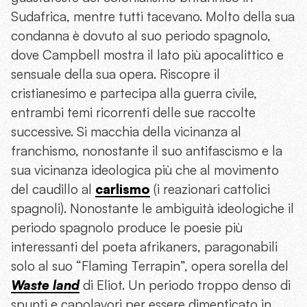
Sudafrica, mentre tutti tacevano. Molto della sua
condanna è dovuto al suo periodo spagnolo,
dove Campbell mostra il lato più apocalittico e
sensuale della sua opera. Riscopre il
cristianesimo e partecipa alla guerra civile,
entrambi temi ricorrenti delle sue raccolte
successive. Si macchia della vicinanza al
franchismo, nonostante il suo antifascismo e la
sua vicinanza ideologica più che al movimento
del caudillo al
carlismo
(i reazionari cattolici
spagnoli). Nonostante le ambiguità ideologiche il
periodo spagnolo produce le poesie più
interessanti del poeta afrikaners, paragonabili
solo al suo “Flaming Terrapin”, opera sorella del
Waste land
di Eliot. Un periodo troppo denso di
spunti e capolavori per essere dimenticato in