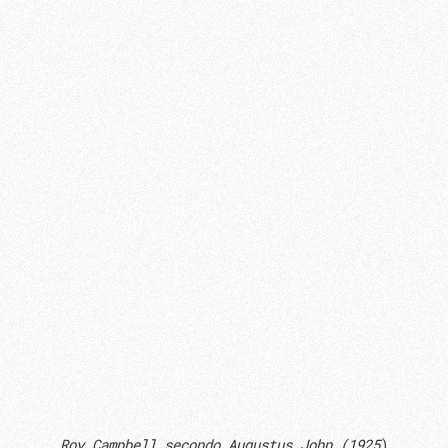
Roy Campbell secondo Augustus John (1925
)