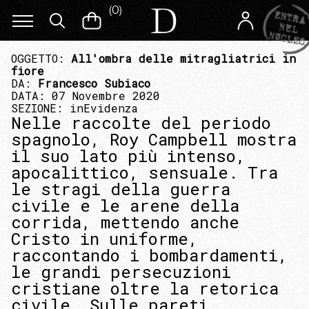
(
0
)
OGGETTO:
All'ombra delle mitragliatrici in
fiore
DA:
Francesco Subiaco
DATA: 07 Novembre 2020
SEZIONE:
inEvidenza
Nelle raccolte del periodo
spagnolo, Roy Campbell mostra
il suo lato più intenso,
apocalittico, sensuale. Tra
le stragi della guerra
civile e le arene della
corrida, mettendo anche
Cristo in uniforme,
raccontando i bombardamenti,
le grandi persecuzioni
cristiane oltre la retorica
civile. Sulle pareti