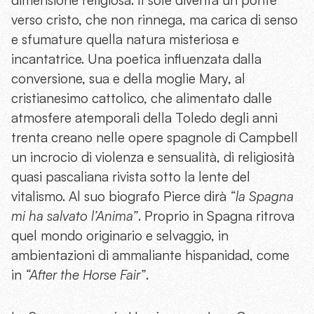
dimensione religiosa. Il sole diventa un ponte
verso cristo, che non rinnega, ma carica di senso
e sfumature quella natura misteriosa e
incantatrice. Una poetica influenzata dalla
conversione, sua e della moglie Mary, al
cristianesimo cattolico, che alimentato dalle
atmosfere atemporali della Toledo degli anni
trenta creano nelle opere spagnole di Campbell
un incrocio di violenza e sensualità, di religiosità
quasi pascaliana rivista sotto la lente del
vitalismo. Al suo biografo Pierce dirà
“la Spagna
mi ha salvato l’Anima”
. Proprio in Spagna ritrova
quel mondo originario e selvaggio, in
ambientazioni di ammaliante hispanidad, come
in
“After the Horse Fair”
.