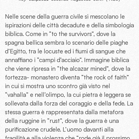
Nelle scene della guerra civile si mescolano le
ispirazioni delle città decadute e della simbologia
biblica. Come in “to the survivors”, dove la
spagna bellica sembra lo scenario delle piaghe
d’Egitto, tra le locuste ed i fiumi di sangue che
annaffiano i “campi d’acciaio”. Immagine biblica
che viene ripresa in “the alcazar mined”, dove la
fortezza- monastero diventa “the rock of faith”
in cui si mostra uno scontro già visto nel
“vahalla” e nell’olimpo, la cui pietra è leggera se
sollevata dalla forza del coraggio e della fede. La
stessa guerra è rappresentata dalla metafora
della ruggine in “rust”, dove la guerra è una
purificazione crudele. L’uomo davanti alla
fragilità e alla violenza che “rode già il prossimo