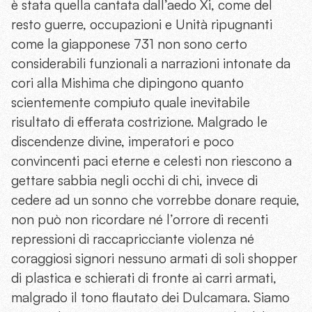
è stata quella cantata dall’aedo Xi, come del
resto guerre, occupazioni e Unità ripugnanti
come la giapponese 731 non sono certo
considerabili funzionali a narrazioni intonate da
cori alla Mishima che dipingono quanto
scientemente compiuto quale inevitabile
risultato di efferata costrizione. Malgrado le
discendenze divine, imperatori e poco
convincenti paci eterne e celesti non riescono a
gettare sabbia negli occhi di chi, invece di
cedere ad un sonno che vorrebbe donare requie,
non può non ricordare né l’orrore di recenti
repressioni di raccapricciante violenza né
coraggiosi signori nessuno armati di soli shopper
di plastica e schierati di fronte ai carri armati,
malgrado il tono flautato dei Dulcamara. Siamo