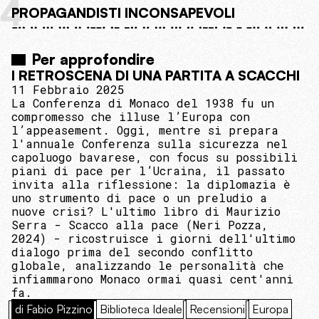
4
PROPAGANDISTI INCONSAPEVOLI
Per approfondire
I RETROSCENA DI UNA PARTITA A SCACCHI
11 Febbraio 2025
La Conferenza di Monaco del 1938 fu un
compromesso che illuse l’Europa con
l’appeasement. Oggi, mentre si prepara
l'annuale Conferenza sulla sicurezza nel
capoluogo bavarese, con focus su possibili
piani di pace per l’Ucraina, il passato
invita alla riflessione: la diplomazia è
uno strumento di pace o un preludio a
nuove crisi? L'ultimo libro di Maurizio
Serra - Scacco alla pace (Neri Pozza,
2024) - ricostruisce i giorni dell'ultimo
dialogo prima del secondo conflitto
globale, analizzando le personalità che
infiammarono Monaco ormai quasi cent'anni
fa.
di Fabio Pizzino
Biblioteca Ideale
Recensioni
Europa