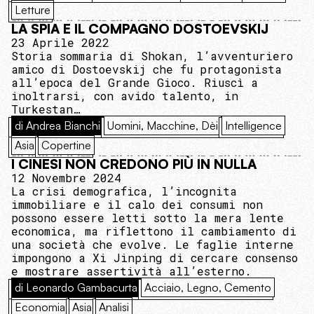
Letture
LA SPIA E IL COMPAGNO DOSTOEVSKIJ
23 Aprile 2022
Storia sommaria di Shokan, l’avventuriero
amico di Dostoevskij che fu protagonista
all’epoca del Grande Gioco. Riuscì a
inoltrarsi, con avido talento, in
Turkestan…
di Andrea Bianchi
Uomini, Macchine, Dèi
Intelligence
Asia
Copertine
I CINESI NON CREDONO PIÙ IN NULLA
12 Novembre 2024
La crisi demografica, l’incognita
immobiliare e il calo dei consumi non
possono essere letti sotto la mera lente
economica, ma riflettono il cambiamento di
una società che evolve. Le faglie interne
impongono a Xi Jinping di cercare consenso
e mostrare assertività all’esterno.
di Leonardo Gambacurta
Acciaio, Legno, Cemento
Economia
Asia
Analisi