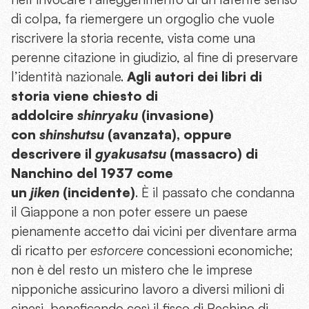
di colpa, fa riemergere un orgoglio che vuole
riscrivere la storia recente, vista come una
perenne citazione in giudizio, al fine di preservare
l’identità nazionale.
Agli autori dei libri di
storia viene chiesto di
addolcire
shinryaku
(invasione)
con
shinshutsu
(avanzata), oppure
descrivere il
gyakusatsu
(massacro) di
Nanchino del 1937 come
un
jiken
(incidente)
. È il passato che condanna
il Giappone a non poter essere un paese
pienamente accetto dai vicini per diventare arma
di ricatto per
estorcere
concessioni economiche;
non è del resto un mistero che le imprese
nipponiche assicurino lavoro a diversi milioni di
cinesi, beneficando così il fisco di Pechino di