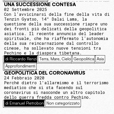
UNA SUCCESSIONE CONTESA
02 Settembre 2025
Con l’avvicinarsi della fine della vita di
Tenzin Gyatso, 14° Dalai Lama, la
questione della sua successione riapre uno
dei fronti più delicati della geopolitica
asiatica. Il recente annuncio del leader
spirituale, che ha riaffermato l’autonomia
della sua reincarnazione dal controllo
cinese, ha sollevato nuove tensioni tra
Pechino e la diaspora tibetana.
di Riccardo Renzi
Terra, Mare, Cielo
Geopolitica
Asia
Approfondimenti
GEOPOLITICA DEL CORONAVIRUS
24 Febbraio 2020
Perché dietro l'allarmismo e il terrorismo
mediatico che si sta facendo sul
coronavirus si nasconde un altro capitolo
dello guerra fredda contro Pechino.
di Emanuel Pietrobon
Non categorizzato