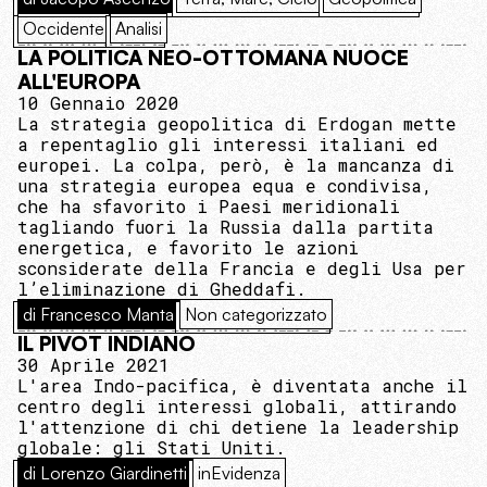
Occidente
Analisi
LA POLITICA NEO-OTTOMANA NUOCE
ALL'EUROPA
10 Gennaio 2020
La strategia geopolitica di Erdogan mette
a repentaglio gli interessi italiani ed
europei. La colpa, però, è la mancanza di
una strategia europea equa e condivisa,
che ha sfavorito i Paesi meridionali
tagliando fuori la Russia dalla partita
energetica, e favorito le azioni
sconsiderate della Francia e degli Usa per
l’eliminazione di Gheddafi.
di Francesco Manta
Non categorizzato
IL PIVOT INDIANO
30 Aprile 2021
L'area Indo-pacifica, è diventata anche il
centro degli interessi globali, attirando
l'attenzione di chi detiene la leadership
globale: gli Stati Uniti.
di Lorenzo Giardinetti
inEvidenza