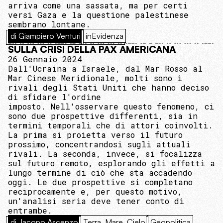
arriva come una sassata, ma per certi
versi Gaza e la questione palestinese
sembrano lontane.
di Giampiero Venturi
inEvidenza
SULLA CRISI DELLA PAX AMERICANA
26 Gennaio 2024
Dall'Ucraina a Israele, dal Mar Rosso al
Mar Cinese Meridionale, molti sono i
rivali degli Stati Uniti che hanno deciso
di sfidare l'ordine
imposto. Nell'osservare questo fenomeno, ci
sono due prospettive differenti, sia in
termini temporali che di attori coinvolti.
La prima si proietta verso il futuro
prossimo, concentrandosi sugli attuali
rivali. La seconda, invece, si focalizza
sul futuro remoto, esplorando gli effetti a
lungo termine di ciò che sta accadendo
oggi. Le due prospettive si completano
reciprocamente e, per questo motivo,
un'analisi seria deve tener conto di
entrambe.
di Jacopo Ascenzo
Terra, Mare, Cielo
Geopolitica