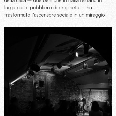
della casa – due beni che in Italia restano in
larga parte pubblici o di proprietà – ha
trasformato l’ascensore sociale in un miraggio.