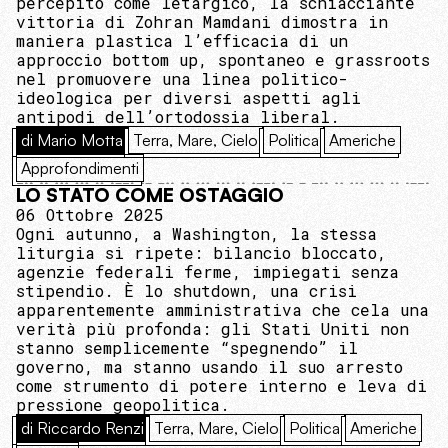
percepito come letargico, la schiacciante
vittoria di Zohran Mamdani dimostra in
maniera plastica l’efficacia di un
approccio bottom up, spontaneo e grassroots
nel promuovere una linea politico-
ideologica per diversi aspetti agli
antipodi dell’ortodossia liberal.
di Mario Motta
Terra, Mare, Cielo
Politica
Americhe
Approfondimenti
LO STATO COME OSTAGGIO
06 Ottobre 2025
Ogni autunno, a Washington, la stessa
liturgia si ripete: bilancio bloccato,
agenzie federali ferme, impiegati senza
stipendio. È lo shutdown, una crisi
apparentemente amministrativa che cela una
verità più profonda: gli Stati Uniti non
stanno semplicemente “spegnendo” il
governo, ma stanno usando il suo arresto
come strumento di potere interno e leva di
pressione geopolitica.
di Riccardo Renzi
Terra, Mare, Cielo
Politica
Americhe