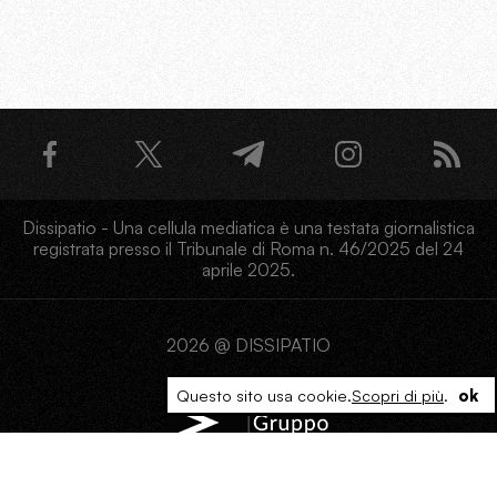
Dissipatio - Una cellula mediatica è una testata giornalistica
registrata presso il Tribunale di Roma n. 46/2025 del 24
aprile 2025.
2026 @ DISSIPATIO
Questo sito usa cookie.
Scopri di più
.
ok