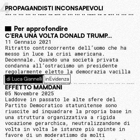
4
PROPAGANDISTI INCONSAPEVOLI
Per approfondire
C’ERA UNA VOLTA DONALD TRUMP…
11 Gennaio 2021
Ritratto controcorrente dell’uomo che ha
messo in luce la crisi americana.
Decennale. Quando una società privata
condanna all’ostracismo un presidente
regolarmente eletto la democrazia vacilla
di Luca Giannelli
inEvidenza
EFFETTO MAMDANI
05 Novembre 2025
Laddove in passato le alte sfere del
Partito Democratico statunitense sono
riuscite ad inquadrare la propria base in
una struttura organizzativa a rigida
vocazione gerarchica, neutralizzandone di
volta in volta le istanze più spinte in
favore di un moderatismo da molti