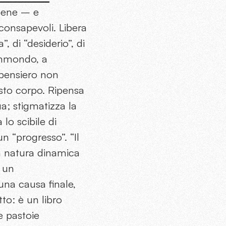
 bene – e
nconsapevoli. Libera
, di “desiderio”, di
 immondo, a
 pensiero non
esto corpo. Ripensa
a; stigmatizza la
lo scibile di
un “progresso”. “Il
a natura dinamica
, un
una causa finale,
tto: è un libro
e pastoie