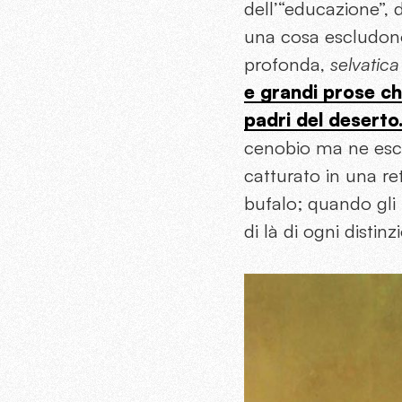
dell’“educazione”, 
una cosa escludono 
profonda,
selvatica
e grandi prose c
padri del deserto
cenobio ma ne esce 
catturato in una ret
bufalo; quando gli u
di là di ogni disti