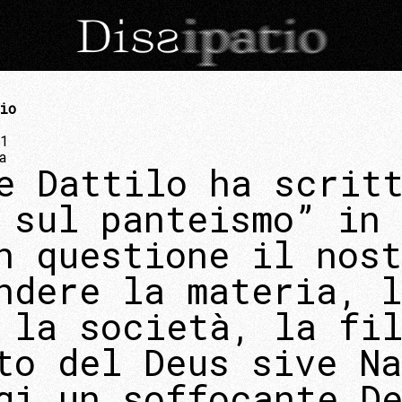
io
21
a
e Dattilo ha scrit
 sul panteismo” in
n questione il nost
ndere la materia, l
 la società, la fi
to del Deus sive Na
gi un soffocante D