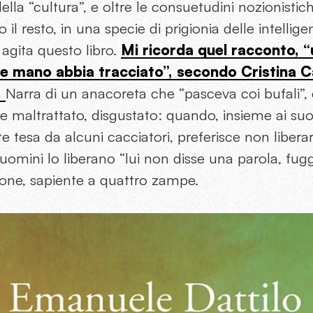
della “cultura”, e oltre le consuetudini nozionist
il resto, in una specie di prigionia delle intellig
agita questo libro.
Mi ricorda quel racconto, “u
he mano abbia tracciato”, secondo Cristina C
.
Narra di un anacoreta che “pasceva coi bufali”, 
maltrattato, disgustato: quando, insieme ai suoi
e tesa da alcuni cacciatori, preferisce non liberars
omini lo liberano “lui non disse una parola, fuggì 
nzione, sapiente a quattro zampe.