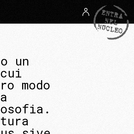
to un
 cui
ro modo
a
losofia.
tura
eus sive