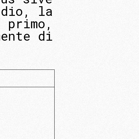
 dio, la
l primo,
mente di