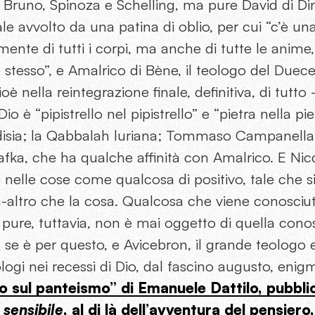
Bruno, Spinoza e Schelling, ma pure David di Din
e avvolto da una patina di oblio, per cui “c’è un
ente di tutti i corpi, ma anche di tutte le anime
 stesso”, e Amalrico di Bène, il teologo del Due
ioè nella reintegrazione finale, definitiva, di tutt
io è “pipistrello nel pipistrello” e “pietra nella pie
disia; la Qabbalah luriana; Tommaso Campanella
afka, che ha qualche affinità con Amalrico. E Ni
e nelle cose come qualcosa di positivo, tale che s
-altro che la cosa. Qualcosa che viene conosciut
pure, tuttavia, non è mai oggetto di quella cono
 se è per questo, e Avicebron, il grande teologo e
ologi nei recessi di Dio, dal fascino augusto, enig
io sul panteismo” di Emanuele Dattilo, pubbli
o sensibile
, al di là dell’avventura del pensiero,