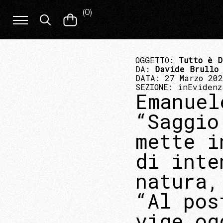
(
0
)
OGGETTO:
Tutto è D
DA:
Davide Brullo
DATA: 27 Marzo 20
SEZIONE:
inEvidenz
Emanuel
“Saggio
mette i
di inte
natura,
“Al pos
vige og