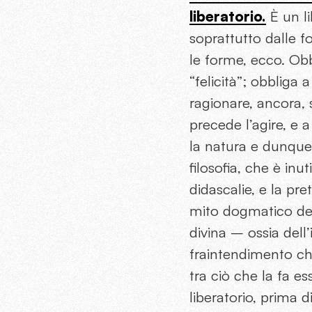
liberatorio.
È un li
soprattutto dalle f
le forme, ecco. Obbl
“felicità”; obbliga
ragionare, ancora, 
precede l’agire, e 
la natura e dunque 
filosofia, che è inu
didascalie, e la pre
mito dogmatico del
divina – ossia dell
fraintendimento che
tra ciò che la fa es
liberatorio, prima 