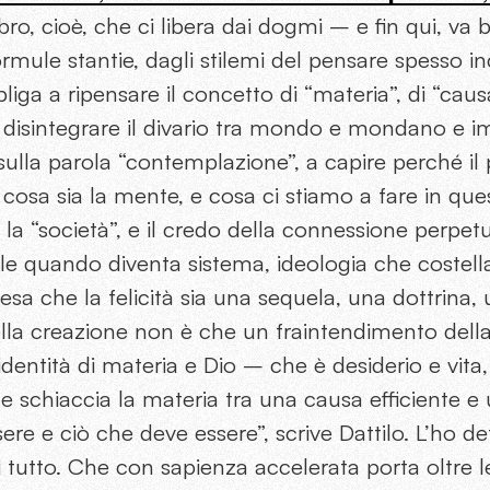
bro, cioè, che ci libera dai dogmi – e fin qui, va
ormule stantie, dagli stilemi del pensare spesso i
iga a ripensare il concetto di “materia”, di “causa”
 a disintegrare il divario tra mondo e mondano e
sulla parola “contemplazione”, a capire perché il
a cosa sia la mente, e cosa ci stiamo a fare in qu
la “società”, e il credo della connessione perpetu
tile quando diventa sistema, ideologia che costella 
tesa che la felicità sia una sequela, una dottrina, 
la creazione non è che un fraintendimento dell
’identità di materia e Dio – che è desiderio e vita
 schiaccia la materia tra una causa efficiente e 
sere e ciò che deve essere”, scrive Dattilo. L’ho de
di tutto. Che con sapienza accelerata porta oltre l