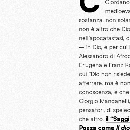
C
Giordano 
medioeval
sostanza, non solam
non è altro che Dio
nell’apocatastasi, c
– in Dio, e per cui D
Alessandro di Afro
Eriugena e Franz K
cui “Dio non risied
afferrare, ma è non
conoscenza, e che 
Giorgio Manganelli,
pensatori, di spele
che altro,
il “Sagg
Pozza come
Il di