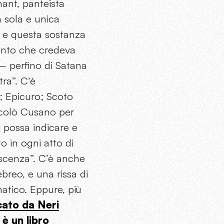
ant, panteista
a sola e unica
, e questa sostanza
cento che credeva
o – perfino di Satana
tra”. C’è
; Epicuro; Scoto
ccolò Cusano per
i possa indicare e
o in ogni atto di
scenza”. C’è anche
breo, e una rissa di
matico. Eppure, più
cato da Neri
 è un libro