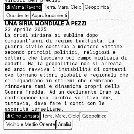
di Mattia Ravano
Terra, Mare, Cielo
Geopolitica
Occidente
Approfondimenti
UNA SIRIA MONDIALE A PEZZI
23 Aprile 2025
La crisi siriana si sublima dopo
cinquant'anni di regime baathista. La
guerra civile continua a mietere vittime
secondo principi politici, religiosi e
settari che lasciano sul campo migliaia di
caduti. Ma la geopolitica non si arresta,
ed anzi ravviva l’instabilità di contesti
ove tornano attori globali e regionali che
si inquadrano in stilemi che sembrano
rinnovare temi e dinamiche propri della
Guerra Fredda. Ad un declinante Iran si
contrappone una Turchia volitiva che,
tuttavia, deve fare i conti con le
asperità israeliane.
di Gino Lanzara
Terra, Mare, Cielo
Geopolitica
Vicino e Medio Oriente
Analisi