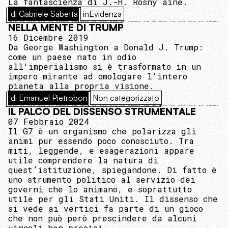
La fantascienza di J.-H. Rosny aîné.
di Gabriele Sabetta
inEvidenza
NELLA MENTE DI TRUMP
16 Dicembre 2019
Da George Washington a Donald J. Trump:
come un paese nato in odio
all'imperialismo si è trasformato in un
impero mirante ad omologare l'intero
pianeta alla propria visione.
di Emanuel Pietrobon
Non categorizzato
IL PALCO DEL DISSENSO STRUMENTALE
07 Febbraio 2024
Il G7 è un organismo che polarizza gli
animi pur essendo poco conosciuto. Tra
miti, leggende, e esagerazioni appare
utile comprendere la natura di
quest’istituzione, spiegandone. Di fatto è
uno strumento politico al servizio dei
governi che lo animano, e soprattutto
utile per gli Stati Uniti. Il dissenso che
si vede ai vertici fa parte di un gioco
che non può però prescindere da alcuni
vincoli ben precisi.