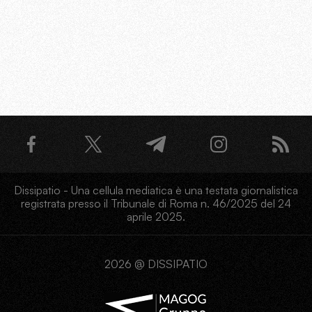
Dissipatio - Una cellula mediatica è una testata giornalistica
registrata presso il Tribunale di Roma n. 46/2025 del 24
aprile 2025.
2026 @ DISSIPATIO