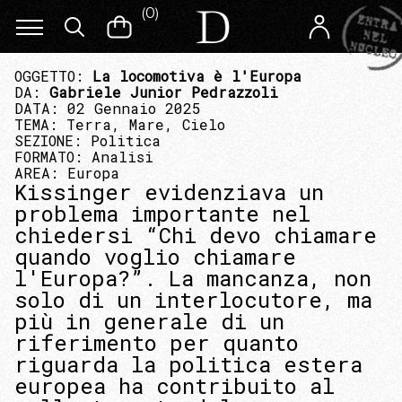
(
0
)
OGGETTO:
La locomotiva è l'Europa
DA:
Gabriele Junior Pedrazzoli
DATA: 02 Gennaio 2025
TEMA:
Terra, Mare, Cielo
SEZIONE:
Politica
FORMATO:
Analisi
AREA:
Europa
Kissinger evidenziava un
problema importante nel
chiedersi “Chi devo chiamare
quando voglio chiamare
l'Europa?”. La mancanza, non
solo di un interlocutore, ma
più in generale di un
riferimento per quanto
riguarda la politica estera
europea ha contribuito al