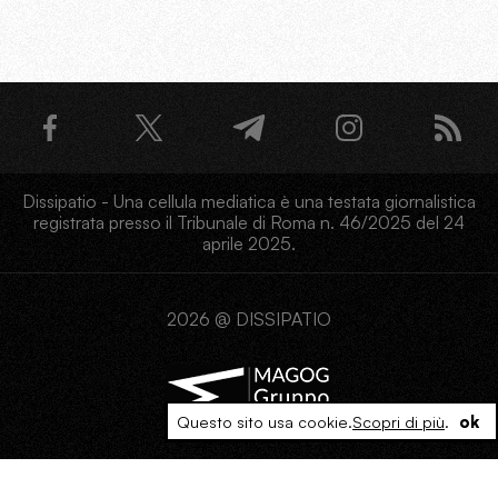
Dissipatio - Una cellula mediatica è una testata giornalistica
registrata presso il Tribunale di Roma n. 46/2025 del 24
aprile 2025.
2026 @ DISSIPATIO
Questo sito usa cookie.
Scopri di più
.
ok
PRIVACY
COOKIE
TERMINI