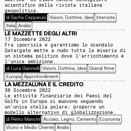
scientifico della rivista italiana
geopolitica.
di Sacha Cepparulo
Visioni, Dottrine, Idee
Interviste
Italia
Analisi
LE MAZZETTE DEGLI ALTRI
17 Dicembre 2022
Fra ipocrisia e garantismo lo scandalo
Qatargate mette a nudo tutta la miseria di
un sistema politico dove l'arricchimento è
l'unica ambizione.
di Luca Giannelli
Visioni, Dottrine, Idee
Grandi firme
Europa
Approfondimenti
LA MEZZALUNA E IL CREDITO
30 Dicembre 2022
Le attività finanziarie dei Paesi del
Golfo in Europa si muovono seguendo
un'unica stella polare: proporre un
modello alternativo di globalizzazione.
di Pietro Mancini
Acciaio, Legno, Cemento
Economia
Vicino e Medio Oriente
Analisi