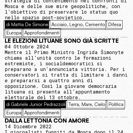
strategia di contenimento nei confronti di
Mosca e delle sue mire geopolitiche, con
l’obiettivo di preservare lo status quo
nello spazio post-sovietico.
di Mattia De Simone
Acciaio, Legno, Cemento
Difesa
Europa
Approfondimenti
LE ELEZIONI LITUANE SONO GIÀ SCRITTE
04 Ottobre 2024
Mentre il Primo Ministro Ingrida Šimonyte
chiama all’unità contro le formazioni
estremiste, i socialdemocratici si
preparano a un’annunciata vittoria. Per i
conservatori si tratta di limitare i danni
e prepararsi a quattro anni di
opposizione. Così la giovane democrazia
lituana si presenta all’appuntamento
elettorale del 13 ottobre.
di Gabriele Junior Pedrazzoli
Terra, Mare, Cielo
Politica
Europa
Approfondimenti
DALLA LETTONIA CON AMORE
14 Dicembre 2022
I giornalisti fuggiti da Mosca dopo il 24