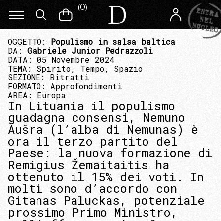
(
0
)
OGGETTO:
Populismo in salsa baltica
DA:
Gabriele Junior Pedrazzoli
DATA: 05 Novembre 2024
TEMA:
Spirito, Tempo, Spazio
SEZIONE:
Ritratti
FORMATO:
Approfondimenti
AREA:
Europa
In Lituania il populismo
guadagna consensi, Nemuno
Aušra (l’alba di Nemunas) è
ora il terzo partito del
Paese: la nuova formazione di
Remigius Žemaitaitis ha
ottenuto il 15% dei voti. In
molti sono d’accordo con
Gitanas Paluckas, potenziale
prossimo Primo Ministro,