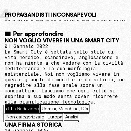
4
PROPAGANDISTI INCONSAPEVOLI
Per approfondire
NON VOGLIO VIVERE IN UNA SMART CITY
01 Gennaio 2022
La Smart City è settata sullo stile di
vita nordico, scandinavo, anglosassone e
non ha niente a che vedere con la civiltà
mediterranea e la sua morfologia
esistenziale. Noi non vogliamo vivere in
queste giungle di monitor e di silicio, né
regredire alla fase anale sopra un
monopattino. Lasciamo che ogni città si
esprima a suo modo senza dover ricorrere
alla pianificazione tecnologica.
di La Redazione
Uomini, Macchine, Dèi
Non categorizzato
Europa
Analisi
UNA FIRMA STORICA
19 Gennaio 2026