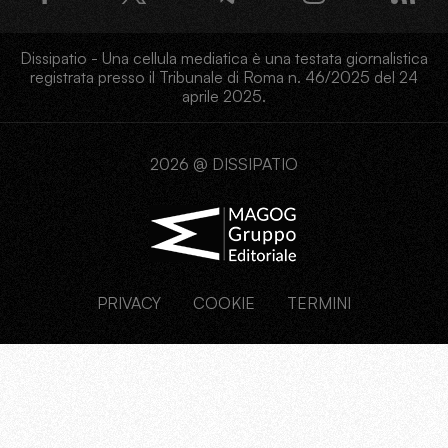
Dissipatio - Una cellula mediatica è una testata giornalistica
registrata presso il Tribunale di Roma n. 46/2025 del 24
aprile 2025.
2026 @ DISSIPATIO
PRIVACY
COOKIE
TERMINI