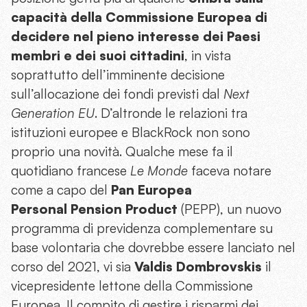
capacità della Commissione Europea di
decidere nel pieno interesse dei Paesi
membri e dei suoi cittadini
, in vista
soprattutto dell’imminente decisione
sull’allocazione dei fondi previsti dal
Next
Generation EU
. D’altronde le relazioni tra
istituzioni europee e BlackRock non sono
proprio una novità. Qualche mese fa il
quotidiano francese
Le Monde
faceva notare
come a capo del
Pan Europea
Personal Pension Product
(PEPP), un nuovo
programma di previdenza complementare su
base volontaria che dovrebbe essere lanciato nel
corso del 2021, vi sia
Valdis Dombrovskis
il
vicepresidente lettone della Commissione
Europea. Il compito di gestire i risparmi dei