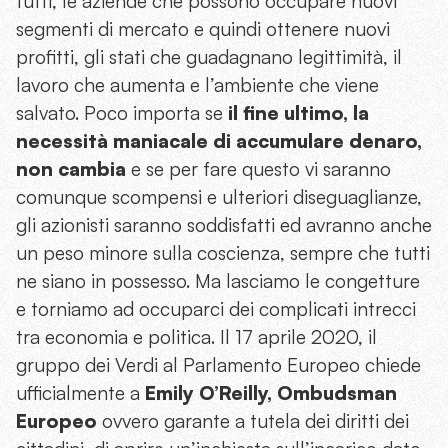
tutti, le aziende che possono occupare nuovi
segmenti di mercato e quindi ottenere nuovi
profitti, gli stati che guadagnano legittimità, il
lavoro che aumenta e l’ambiente che viene
salvato. Poco importa se
il fine ultimo, la
necessità maniacale di accumulare denaro,
non cambia
e se per fare questo vi saranno
comunque scompensi e ulteriori diseguaglianze,
gli azionisti saranno soddisfatti ed avranno anche
un peso minore sulla coscienza, sempre che tutti
ne siano in possesso. Ma lasciamo le congetture
e torniamo ad occuparci dei complicati intrecci
tra economia e politica. Il 17 aprile 2020, il
gruppo dei Verdi al Parlamento Europeo chiede
ufficialmente a
Emily O’Reilly, Ombudsman
Europeo
ovvero garante a tutela dei diritti dei