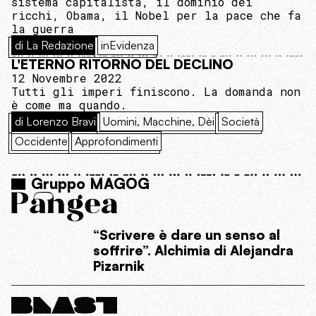
sistema capitalista, il dominio dei
ricchi, Obama, il Nobel per la pace che fa
la guerra
di La Redazione
inEvidenza
L'ETERNO RITORNO DEL DECLINO
12 Novembre 2022
Tutti gli imperi finiscono. La domanda non
è come ma quando.
di Lorenzo Bravi
Uomini, Macchine, Dèi
Società
Occidente
Approfondimenti
Gruppo MAGOG
“Scrivere è dare un senso al
soffrire”. Alchimia di Alejandra
Pizarnik