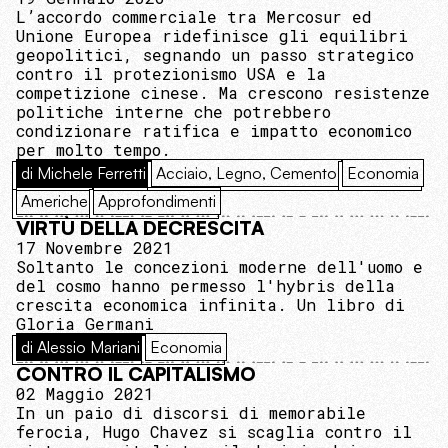
L’accordo commerciale tra Mercosur ed
Unione Europea ridefinisce gli equilibri
geopolitici, segnando un passo strategico
contro il protezionismo USA e la
competizione cinese. Ma crescono resistenze
politiche interne che potrebbero
condizionare ratifica e impatto economico
per molto tempo.
di Michele Ferretti
Acciaio, Legno, Cemento
Economia
Americhe
Approfondimenti
VIRTÙ DELLA DECRESCITA
17 Novembre 2021
Soltanto le concezioni moderne dell'uomo e
del cosmo hanno permesso l'hybris della
crescita economica infinita. Un libro di
Gloria Germani
di Alessio Mariani
Economia
CONTRO IL CAPITALISMO
02 Maggio 2021
In un paio di discorsi di memorabile
ferocia, Hugo Chavez si scaglia contro il