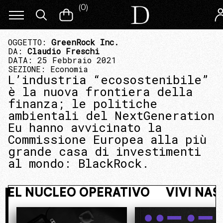
(
0
)
OGGETTO:
GreenRock Inc.
DA:
Claudio Freschi
DATA: 25 Febbraio 2021
SEZIONE:
Economia
L’industria “ecosostenibile”
è la nuova frontiera della
finanza; le politiche
ambientali del NextGeneration
Eu hanno avvicinato la
Commissione Europea alla più
grande casa di investimenti
al mondo: BlackRock.
O. ENTRA NEL NUCLEO OPERATIVO