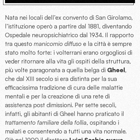
Nata nei locali dell’ex convento di San Girolamo,
l’istituzione operò a partire dal 1881, diventando
Ospedale neuropsichiatrico dal 1934. Il rapporto
tra questo
manicomio diffuso
e la città è sempre
stato molto forte: i volterrani erano orgogliosi di
veder ritornare alla vita gli ospiti della struttura,
più volte paragonata a quella belga di
Gheel
,
che dal XIII secolo si era distinta per la sua
efficacissima tradizione di cura delle malattie
mentali e per la creazione di una rete di
assistenza post dimissioni. Per sette secoli,
infatti, gli abitanti di Gheel hanno praticato il
trattamento familiare della follia
, ospitando i
malati e consentendo a tutti una vita normale.
Già nel 1900 il direttore
Luigi Scabia aveva