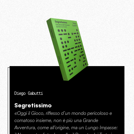
Diego Gabutti
Segretissimo
«Oggi il Gioco, riflesso d’un mondo pericoloso e
comatoso insieme, non è più una Grande
Avventura, come all’origine, ma un Lungo Impasse: