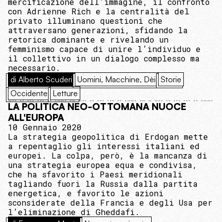
mercificazione dell’immagine, il confronto
con Adrienne Rich e la centralità del
privato illuminano questioni che
attraversano generazioni, sfidando la
retorica dominante e rivelando un
femminismo capace di unire l’individuo e
il collettivo in un dialogo complesso ma
necessario.
di Alberto Scuderi
Uomini, Macchine, Dèi
Storie
Occidente
Letture
LA POLITICA NEO-OTTOMANA NUOCE
ALL'EUROPA
10 Gennaio 2020
La strategia geopolitica di Erdogan mette
a repentaglio gli interessi italiani ed
europei. La colpa, però, è la mancanza di
una strategia europea equa e condivisa,
che ha sfavorito i Paesi meridionali
tagliando fuori la Russia dalla partita
energetica, e favorito le azioni
sconsiderate della Francia e degli Usa per
l’eliminazione di Gheddafi.