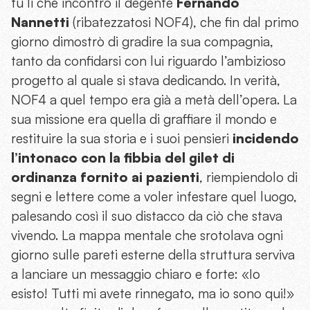
fu lì che incontrò il degente
Fernando
Nannetti
(ribatezzatosi NOF4), che fin dal primo
giorno dimostrò di gradire la sua compagnia,
tanto da confidarsi con lui riguardo l’ambizioso
progetto al quale si stava dedicando. In verità,
NOF4 a quel tempo era già a metà dell’opera. La
sua missione era quella di graffiare il mondo e
restituire la sua storia e i suoi pensieri
incidendo
l’intonaco con la fibbia del gilet di
ordinanza fornito ai pazienti
, riempiendolo di
segni e lettere come a voler infestare quel luogo,
palesando così il suo distacco da ciò che stava
vivendo. La mappa mentale che srotolava ogni
giorno sulle pareti esterne della struttura serviva
a lanciare un messaggio chiaro e forte: «Io
esisto! Tutti mi avete rinnegato, ma io sono qui!»