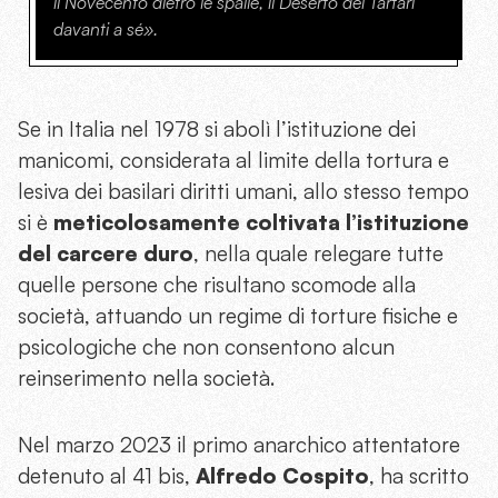
il Novecento dietro le spalle, il Deserto dei Tartari
davanti a sé».
Se in Italia nel 1978 si abolì l’istituzione dei
manicomi, considerata al limite della tortura e
lesiva dei basilari diritti umani, allo stesso tempo
si è
meticolosamente coltivata l’istituzione
del carcere duro
, nella quale relegare tutte
quelle persone che risultano scomode alla
società, attuando un regime di torture fisiche e
psicologiche che non consentono alcun
reinserimento nella società.
Nel marzo 2023 il primo anarchico attentatore
detenuto al 41 bis,
Alfredo Cospito
, ha scritto