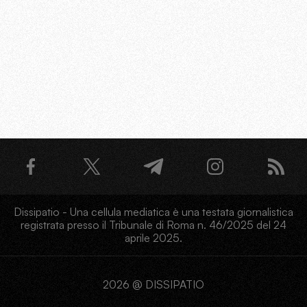
Dissipatio - Una cellula mediatica è una testata giornalistica
registrata presso il Tribunale di Roma n. 46/2025 del 24
aprile 2025.
2026 @ DISSIPATIO