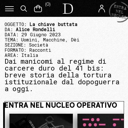
(
0
)
OGGETTO:
La chiave buttata
DA:
Alice Rondelli
DATA: 29 Giugno 2023
TEMA:
Uomini, Macchine, Dèi
SEZIONE:
Società
FORMATO:
Racconti
AREA:
Italia
Dai manicomi al regime di
carcere duro del 41 bis:
breve storia della tortura
istituzionale dal dopoguerra
a oggi.
 NASCOSTO. ENTRA NEL NUCLEO OPE