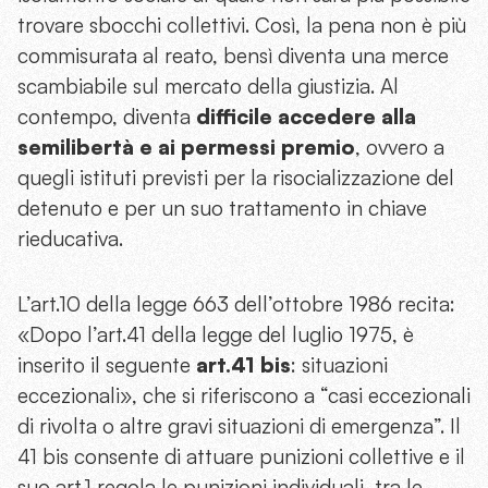
trovare sbocchi collettivi. Così, la pena non è più
commisurata al reato, bensì diventa una merce
scambiabile sul mercato della giustizia. Al
contempo, diventa
difficile accedere alla
semilibertà e ai permessi premio
, ovvero a
quegli istituti previsti per la risocializzazione del
detenuto e per un suo trattamento in chiave
rieducativa.
L’art.10 della legge 663 dell’ottobre 1986 recita:
«Dopo l’art.41 della legge del luglio 1975, è
inserito il seguente
art.41 bis
: situazioni
eccezionali», che si riferiscono a “casi eccezionali
di rivolta o altre gravi situazioni di emergenza”. Il
41 bis consente di attuare punizioni collettive e il
suo art.1 regola le punizioni individuali, tra le