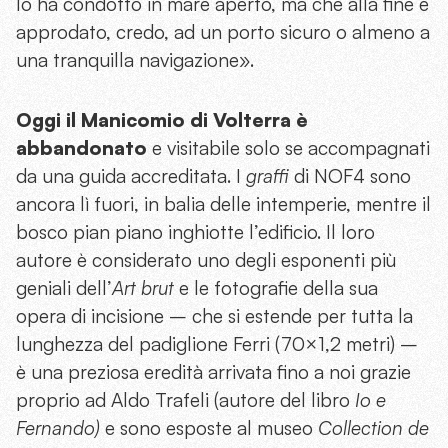
lo ha condotto in mare aperto, ma che alla fine è
approdato, credo, ad un porto sicuro o almeno a
una tranquilla navigazione».
Oggi il Manicomio di Volterra è
abbandonato
e visitabile solo se accompagnati
da una guida accreditata. I
graffi
di NOF4 sono
ancora lì fuori, in balia delle intemperie, mentre il
bosco pian piano inghiotte l’edificio. Il loro
autore è considerato uno degli esponenti più
geniali dell’
Art brut
e le fotografie della sua
opera di incisione – che si estende per tutta la
lunghezza del padiglione Ferri (70×1,2 metri) –
è una preziosa eredità arrivata fino a noi grazie
proprio ad Aldo Trafeli (autore del libro
Io e
Fernando)
e sono esposte al museo
Collection de