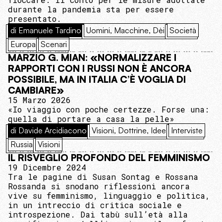
durante la pandemia sta per essere
presentato.
di Emanuele Tardino
Uomini, Macchine, Dèi
Società
Europa
Scenari
MARZIO G. MIAN: «NORMALIZZARE I
RAPPORTI CON I RUSSI NON È ANCORA
POSSIBILE, MA IN ITALIA C’È VOGLIA DI
CAMBIARE»
15 Marzo 2026
«Io viaggio con poche certezze. Forse una:
quella di portare a casa la pelle»
di Davide Arcidiacono
Visioni, Dottrine, Idee
Interviste
Russia
Visioni
IL RISVEGLIO PROFONDO DEL FEMMINISMO
19 Dicembre 2024
Tra le pagine di Susan Sontag e Rossana
Rossanda si snodano riflessioni ancora
vive su femminismo, linguaggio e politica,
in un intreccio di critica sociale e
introspezione. Dai tabù sull’età alla