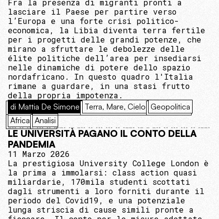
Fra la presenza di migranti pronti a
lasciare il Paese per partire verso
l’Europa e una forte crisi politico-
economica, la Libia diventa terra fertile
per i progetti delle grandi potenze, che
mirano a sfruttare le debolezze delle
élite politiche dell’area per insediarsi
nelle dinamiche di potere dello spazio
nordafricano. In questo quadro l'Italia
rimane a guardare, in una stasi frutto
della propria impotenza.
di Mattia De Simone
Terra, Mare, Cielo
Geopolitica
Africa
Analisi
LE UNIVERSITÀ PAGANO IL CONTO DELLA
PANDEMIA
11 Marzo 2026
La prestigiosa University College London è
la prima a immolarsi: class action quasi
miliardarie, 170mila studenti scottati
dagli strumenti a loro forniti durante il
periodo del Covid19, e una potenziale
lunga striscia di cause simili pronte a
fioccare. Il conto per le misure adottate