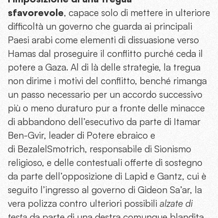
sfavorevole
, capace solo di mettere in ulteriore
difficoltà un governo che guarda ai principali
Paesi arabi come elementi di dissuasione verso
Hamas dal proseguire il conflitto purché ceda il
potere a Gaza. Al di là delle strategie, la tregua
non dirime i motivi del conflitto, benché rimanga
un passo necessario per un accordo successivo
più o meno duraturo pur a fronte delle minacce
di abbandono dell’esecutivo da parte di Itamar
Ben-Gvir, leader di Potere ebraico e
di BezalelSmotrich, responsabile di Sionismo
religioso, e delle contestuali offerte di sostegno
da parte dell’opposizione di Lapid e Gantz, cui è
seguito l’ingresso al governo di Gideon Sa’ar, la
vera polizza contro ulteriori possibili
alzate di
testa
da parte di una destra comunque blandita