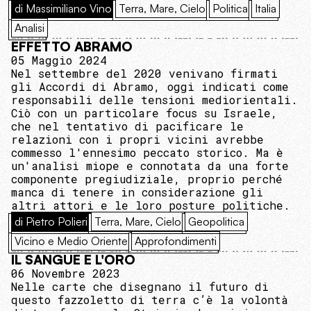
di Massimiliano Vino
Terra, Mare, Cielo
Politica
Italia
Analisi
EFFETTO ABRAMO
05 Maggio 2024
Nel settembre del 2020 venivano firmati
gli Accordi di Abramo, oggi indicati come
responsabili delle tensioni mediorientali.
Ciò con un particolare focus su Israele,
che nel tentativo di pacificare le
relazioni con i propri vicini avrebbe
commesso l'ennesimo peccato storico. Ma è
un'analisi miope e connotata da una forte
componente pregiudiziale, proprio perché
manca di tenere in considerazione gli
altri attori e le loro posture politiche.
di Pietro Polieri
Terra, Mare, Cielo
Geopolitica
Vicino e Medio Oriente
Approfondimenti
IL SANGUE E L'ORO
06 Novembre 2023
Nelle carte che disegnano il futuro di
questo fazzoletto di terra c’è la volontà