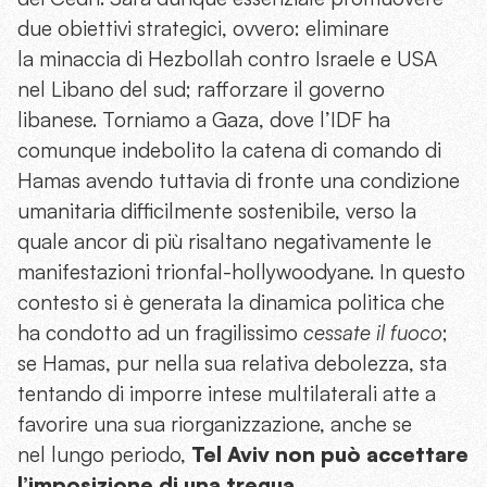
due obiettivi strategici, ovvero: eliminare
la minaccia di Hezbollah contro Israele e USA
nel Libano del sud; rafforzare il governo
libanese. Torniamo a Gaza, dove l’IDF ha
comunque indebolito la catena di comando di
Hamas avendo tuttavia di fronte una condizione
umanitaria difficilmente sostenibile, verso la
quale ancor di più risaltano negativamente le
manifestazioni trionfal-hollywoodyane. In questo
contesto si è generata la dinamica politica che
ha condotto ad un fragilissimo
cessate il fuoco
;
se Hamas, pur nella sua relativa debolezza, sta
tentando di imporre intese multilaterali atte a
favorire una sua riorganizzazione, anche se
nel lungo periodo,
Tel Aviv non può accettare
l’imposizione di una tregua