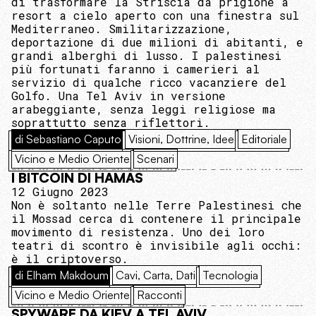
di trasformare la Striscia da prigione a
resort a cielo aperto con una finestra sul
Mediterraneo. Smilitarizzazione,
deportazione di due milioni di abitanti, e
grandi alberghi di lusso. I palestinesi
più fortunati faranno i camerieri al
servizio di qualche ricco vacanziere del
Golfo. Una Tel Aviv in versione
arabeggiante, senza leggi religiose ma
soprattutto senza riflettori.
di Sebastiano Caputo
Visioni, Dottrine, Idee
Editoriale
Vicino e Medio Oriente
Scenari
I BITCOIN DI HAMAS
12 Giugno 2023
Non è soltanto nelle Terre Palestinesi che
il Mossad cerca di contenere il principale
movimento di resistenza. Uno dei loro
teatri di scontro è invisibile agli occhi:
è il criptoverso.
di Elham Makdoum
Cavi, Carta, Dati
Tecnologia
Vicino e Medio Oriente
Racconti
SPYWARE DA KIEV A TEL AVIV