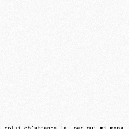
colui ch’attende là, per qui mi mena