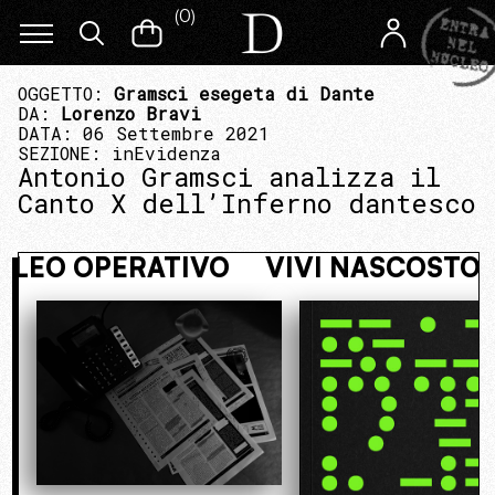
(
0
)
OGGETTO:
Gramsci esegeta di Dante
DA:
Lorenzo Bravi
DATA: 06 Settembre 2021
SEZIONE:
inEvidenza
Antonio Gramsci analizza il
Canto X dell’Inferno dantesco
RA NEL NUCLEO OPERATIVO
VIVI N