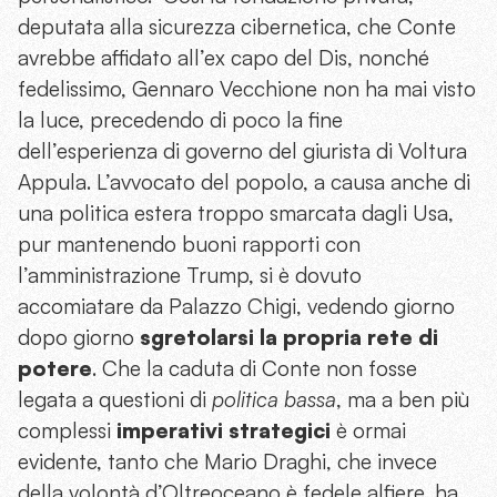
deputata alla sicurezza cibernetica, che Conte
avrebbe affidato all’ex capo del Dis, nonché
fedelissimo, Gennaro Vecchione non ha mai visto
la luce, precedendo di poco la fine
dell’esperienza di governo del giurista di Voltura
Appula. L’avvocato del popolo, a causa anche di
una politica estera troppo smarcata dagli Usa,
pur mantenendo buoni rapporti con
l’amministrazione Trump, si è dovuto
accomiatare da Palazzo Chigi, vedendo giorno
dopo giorno
sgretolarsi la propria rete di
potere
. Che la caduta di Conte non fosse
legata a questioni di
politica bassa
, ma a ben più
complessi
imperativi strategici
è ormai
evidente, tanto che Mario Draghi, che invece
della volontà d’Oltreoceano è fedele alfiere, ha