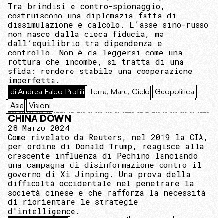
Tra brindisi e contro-spionaggio,
costruiscono una diplomazia fatta di
dissimulazione e calcolo. L’asse sino-russo
non nasce dalla cieca fiducia, ma
dall’equilibrio tra dipendenza e
controllo. Non è da leggersi come una
rottura che incombe, si tratta di una
sfida: rendere stabile una cooperazione
imperfetta.
di Andrea Falco Profili
Terra, Mare, Cielo
Geopolitica
Asia
Visioni
CHINA DOWN
28 Marzo 2024
Come rivelato da Reuters, nel 2019 la CIA,
per ordine di Donald Trump, reagisce alla
crescente influenza di Pechino lanciando
una campagna di disinformazione contro il
governo di Xi Jinping. Una prova della
difficoltà occidentale nel penetrare la
società cinese e che rafforza la necessità
di riorientare le strategie
d'intelligence.