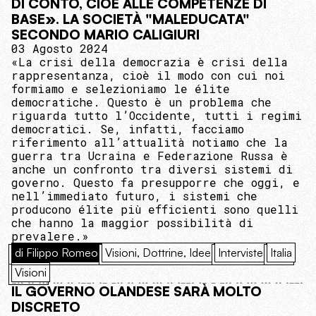
DI CONTO, CIOÈ ALLE COMPETENZE DI
BASE». LA SOCIETÀ "MALEDUCATA"
SECONDO MARIO CALIGIURI
03 Agosto 2024
«La crisi della democrazia è crisi della
rappresentanza, cioè il modo con cui noi
formiamo e selezioniamo le élite
democratiche. Questo è un problema che
riguarda tutto l’Occidente, tutti i regimi
democratici. Se, infatti, facciamo
riferimento all’attualità notiamo che la
guerra tra Ucraina e Federazione Russa è
anche un confronto tra diversi sistemi di
governo. Questo fa presupporre che oggi, e
nell’immediato futuro, i sistemi che
producono élite più efficienti sono quelli
che hanno la maggior possibilità di
prevalere.»
di Filippo Romeo
Visioni, Dottrine, Idee
Interviste
Italia
Visioni
IL GOVERNO OLANDESE SARÀ MOLTO
DISCRETO