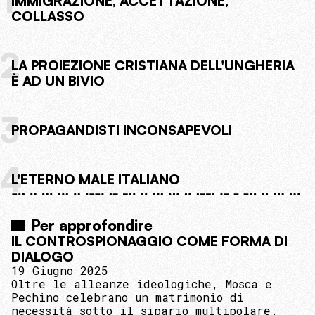
1
IMMIGRAZIONE, ACCETTAZIONE,
COLLASSO
2
LA PROIEZIONE CRISTIANA DELL'UNGHERIA
È AD UN BIVIO
3
PROPAGANDISTI INCONSAPEVOLI
4
L'ETERNO MALE ITALIANO
Per approfondire
IL CONTROSPIONAGGIO COME FORMA DI
DIALOGO
19 Giugno 2025
Oltre le alleanze ideologiche, Mosca e
Pechino celebrano un matrimonio di
necessità sotto il sipario multipolare.