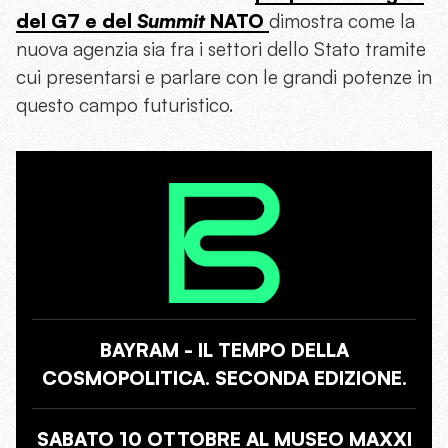
del G7 e del
Summit
NATO
dimostra come la
nuova agenzia sia fra i settori dello Stato tramite
cui presentarsi e parlare con le grandi potenze in
questo campo futuristico.
BAYRAM - IL TEMPO DELLA
COSMOPOLITICA. SECONDA EDIZIONE.
SABATO 10 OTTOBRE AL MUSEO MAXXI