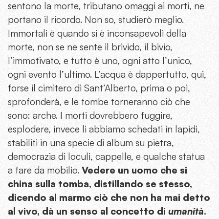
sentono la morte, tributano omaggi ai morti, ne
portano il ricordo. Non so, studierò meglio.
Immortali è quando si è inconsapevoli della
morte, non se ne sente il brivido, il bivio,
l’immotivato, e tutto è uno, ogni atto l’unico,
ogni evento l’ultimo. L’acqua è dappertutto, qui,
forse il cimitero di Sant’Alberto, prima o poi,
sprofonderà, e le tombe torneranno ciò che
sono: arche. I morti dovrebbero fuggire,
esplodere, invece li abbiamo schedati in lapidi,
stabiliti in una specie di album su pietra,
democrazia di loculi, cappelle, e qualche statua
a fare da mobilio.
Vedere un uomo che si
china sulla tomba, distillando se stesso,
dicendo al marmo ciò che non ha mai detto
al vivo, dà un senso al concetto di
umanità
.