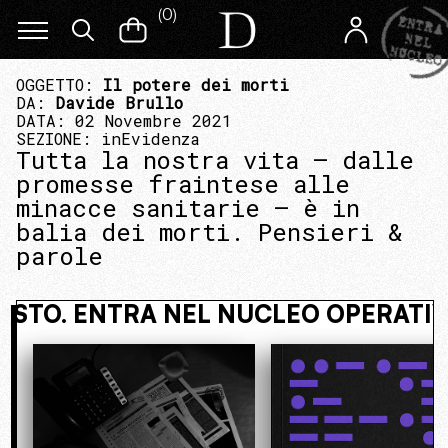
(
0
)
OGGETTO:
Il potere dei morti
DA:
Davide Brullo
DATA: 02 Novembre 2021
SEZIONE:
inEvidenza
Tutta la nostra vita – dalle
promesse fraintese alle
minacce sanitarie – è in
balia dei morti. Pensieri &
parole
I NASCOSTO. ENTRA NEL NUCLEO OP