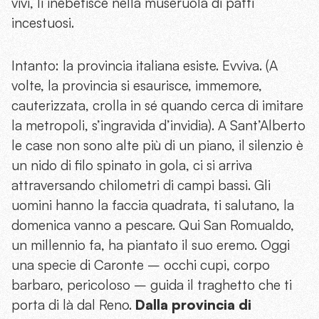
vivi, li inebetisce nella museruola di patti
incestuosi.
Intanto: la provincia italiana esiste. Evviva. (A
volte, la provincia si esaurisce, immemore,
cauterizzata, crolla in sé quando cerca di imitare
la metropoli, s’ingravida d’invidia). A Sant’Alberto
le case non sono alte più di un piano, il silenzio è
un nido di filo spinato in gola, ci si arriva
attraversando chilometri di campi bassi. Gli
uomini hanno la faccia quadrata, ti salutano, la
domenica vanno a pescare. Qui San Romualdo,
un millennio fa, ha piantato il suo eremo. Oggi
una specie di Caronte – occhi cupi, corpo
barbaro, pericoloso – guida il traghetto che ti
porta di là dal Reno.
Dalla provincia di