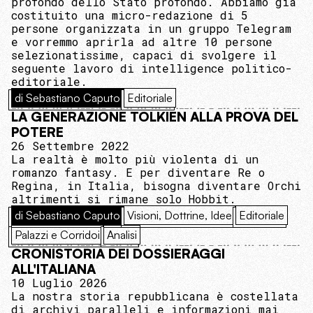
profondo dello Stato profondo. Abbiamo già
costituito una micro-redazione di 5
persone organizzata in un gruppo Telegram
e vorremmo aprirla ad altre 10 persone
selezionatissime, capaci di svolgere il
seguente lavoro di intelligence politico-
editoriale.
di Sebastiano Caputo
Editoriale
LA GENERAZIONE TOLKIEN ALLA PROVA DEL
POTERE
26 Settembre 2022
La realtà è molto più violenta di un
romanzo fantasy. E per diventare Re o
Regina, in Italia, bisogna diventare Orchi
altrimenti si rimane solo Hobbit.
di Sebastiano Caputo
Visioni, Dottrine, Idee
Editoriale
Palazzi e Corridoi
Analisi
CRONISTORIA DEI DOSSIERAGGI
ALL'ITALIANA
10 Luglio 2026
La nostra storia repubblicana è costellata
di archivi paralleli e informazioni mai