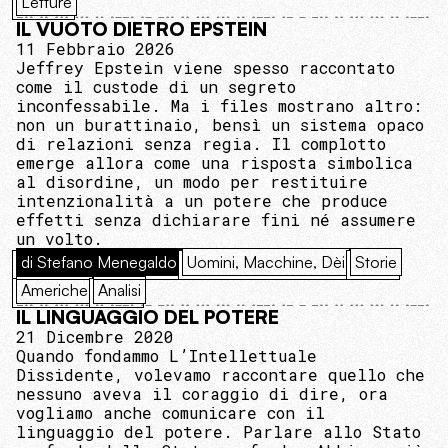
Letture
IL VUOTO DIETRO EPSTEIN
11 Febbraio 2026
Jeffrey Epstein viene spesso raccontato
come il custode di un segreto
inconfessabile. Ma i files mostrano altro:
non un burattinaio, bensì un sistema opaco
di relazioni senza regia. Il complotto
emerge allora come una risposta simbolica
al disordine, un modo per restituire
intenzionalità a un potere che produce
effetti senza dichiarare fini né assumere
un volto.
di Stefano Menegaldo
Uomini, Macchine, Dèi
Storie
Americhe
Analisi
IL LINGUAGGIO DEL POTERE
21 Dicembre 2020
Quando fondammo L’Intellettuale
Dissidente, volevamo raccontare quello che
nessuno aveva il coraggio di dire, ora
vogliamo anche comunicare con il
linguaggio del potere. Parlare allo Stato